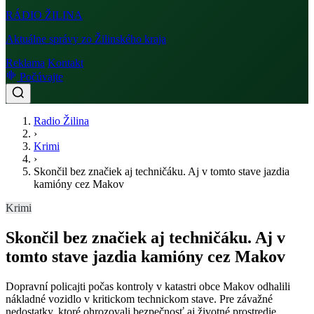
RÁDIO
ŽILINA
Aktuálne správy zo Žilinského kraja
Reklama
Kontakt
Počúvajte
Radio Žilina
›
Krimi
›
Skončil bez značiek aj techničáku. Aj v tomto stave jazdia
kamióny cez Makov
Krimi
Skončil bez značiek aj techničáku. Aj v
tomto stave jazdia kamióny cez Makov
Dopravní policajti počas kontroly v katastri obce Makov odhalili
nákladné vozidlo v kritickom technickom stave. Pre závažné
nedostatky, ktoré ohrozovali bezpečnosť aj životné prostredie,