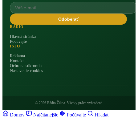
Odoberať
RÁDIO
Hlavná stránka
Počúvajte
INFO
Reklama
Kontakt
Ochrana súkromia
Nastavenie cookies
© 2026 Rádio Žilina. Všetky práva vyhradené.
Domov
Najčítanejšie
Počúvajte
Hľadať