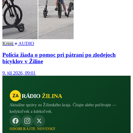
Krimi
AUDIO
Polícia žiada o pomoc pri pátraní po zlodejoch
bicyklov v Žiline
9. júl 2026, 09:01
RÁDIO
ŽILINA
Aktuálne správy zo Žilinského kraja. Čítajte alebo počúvajte —
kedykoľvek a kdekoľvek.
ODOBERAJTE NOVINKY