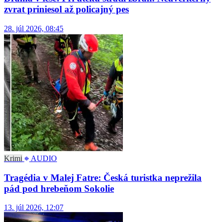
zvrat priniesol až policajný pes
28. júl 2026, 08:45
Krimi
AUDIO
Tragédia v Malej Fatre: Česká turistka neprežila
pád pod hrebeňom Sokolie
13. júl 2026, 12:07