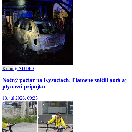
Krimi
AUDIO
Nočný požiar na Kysuciach: Plamene zničili autá aj
plynovú prípojku
13. júl 2026, 09:25