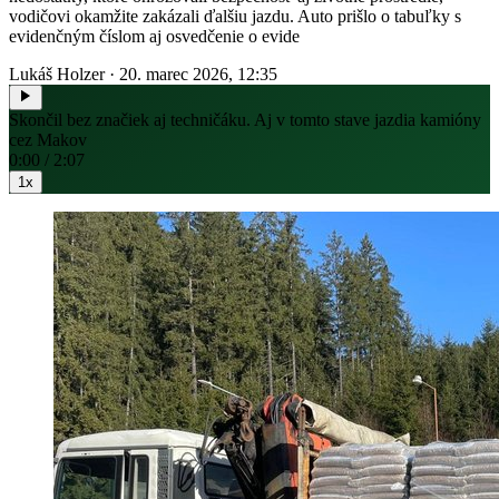
vodičovi okamžite zakázali ďalšiu jazdu. Auto prišlo o tabuľky s
evidenčným číslom aj osvedčenie o evide
Lukáš Holzer
·
20. marec 2026, 12:35
Skončil bez značiek aj techničáku. Aj v tomto stave jazdia kamióny
cez Makov
0:00 / 2:07
1x