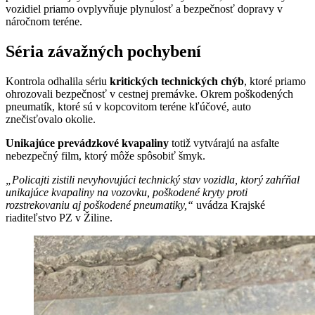
vozidiel priamo ovplyvňuje plynulosť a bezpečnosť dopravy v
náročnom teréne.
Séria závažných pochybení
Kontrola odhalila sériu
kritických technických chýb
, ktoré priamo
ohrozovali bezpečnosť v cestnej premávke. Okrem poškodených
pneumatík, ktoré sú v kopcovitom teréne kľúčové, auto
znečisťovalo okolie.
Unikajúce prevádzkové kvapaliny
totiž vytvárajú na asfalte
nebezpečný film, ktorý môže spôsobiť šmyk.
„Policajti zistili nevyhovujúci technický stav vozidla, ktorý zahŕňal
unikajúce kvapaliny na vozovku, poškodené kryty proti
rozstrekovaniu aj poškodené pneumatiky,“
uvádza Krajské
riaditeľstvo PZ v Žiline.