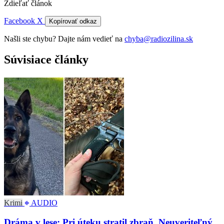
Zdieľať článok
Facebook
X
Kopírovať odkaz
Našli ste chybu? Dajte nám vedieť na
chyba@radiozilina.sk
Súvisiace články
Krimi
AUDIO
Dráma v lese: Pri úteku stratil zbraň. Neuveriteľný