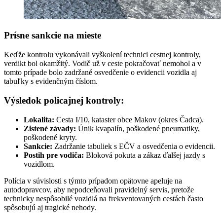
Prísne sankcie na mieste
Keďže kontrolu vykonávali vyškolení technici cestnej kontroly,
verdikt bol okamžitý. Vodič už v ceste pokračovať nemohol a v
tomto prípade bolo zadržané osvedčenie o evidencii vozidla aj
tabuľky s evidenčným číslom.
Výsledok policajnej kontroly:
Lokalita:
Cesta I/10, kataster obce Makov (okres Čadca).
Zistené závady:
Únik kvapalín, poškodené pneumatiky,
poškodené kryty.
Sankcie:
Zadržanie tabuliek s EČV a osvedčenia o evidencii.
Postih pre vodiča:
Bloková pokuta a zákaz ďalšej jazdy s
vozidlom.
Polícia v súvislosti s týmto prípadom opätovne apeluje na
autodopravcov, aby nepodceňovali pravidelný servis, pretože
technicky nespôsobilé vozidlá na frekventovaných cestách často
spôsobujú aj tragické nehody.