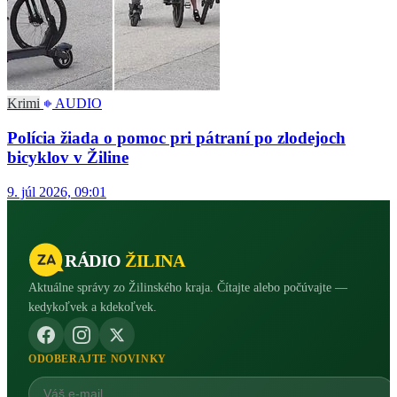
Krimi
AUDIO
Polícia žiada o pomoc pri pátraní po zlodejoch
bicyklov v Žiline
9. júl 2026, 09:01
RÁDIO
ŽILINA
Aktuálne správy zo Žilinského kraja. Čítajte alebo počúvajte —
kedykoľvek a kdekoľvek.
ODOBERAJTE NOVINKY