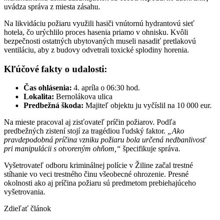
uvádza správa z miesta zásahu.
Na likvidáciu požiaru využili hasiči vnútornú hydrantovú sieť
hotela, čo urýchlilo proces hasenia priamo v ohnisku. Kvôli
bezpečnosti ostatných ubytovaných museli nasadiť pretlakovú
ventiláciu, aby z budovy odvetrali toxické splodiny horenia.
Kľúčové fakty o udalosti:
Čas ohlásenia:
4. apríla o 06:30 hod.
Lokalita:
Bernolákova ulica
Predbežná škoda:
Majiteľ objektu ju vyčíslil na 10 000 eur.
Na mieste pracoval aj zisťovateľ príčin požiarov. Podľa
predbežných zistení stojí za tragédiou ľudský faktor.
„Ako
pravdepodobná príčina vzniku požiaru bola určená nedbanlivosť
pri manipulácii s otvoreným ohňom,“
špecifikuje správa.
Vyšetrovateľ odboru kriminálnej polície v Žiline začal trestné
stíhanie vo veci trestného činu všeobecné ohrozenie. Presné
okolnosti ako aj príčina požiaru sú predmetom prebiehajúceho
vyšetrovania.
Zdieľať článok