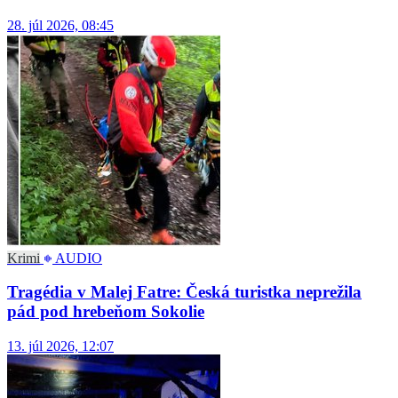
28. júl 2026, 08:45
Krimi
AUDIO
Tragédia v Malej Fatre: Česká turistka neprežila
pád pod hrebeňom Sokolie
13. júl 2026, 12:07