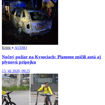
Krimi
AUDIO
Nočný požiar na Kysuciach: Plamene zničili autá aj
plynovú prípojku
13. júl 2026, 09:25