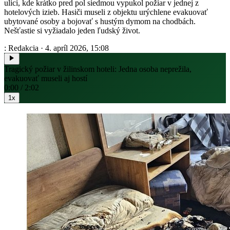
ulici, kde krátko pred pol siedmou vypukol požiar v jednej z
hotelových izieb. Hasiči museli z objektu urýchlene evakuovať
ubytované osoby a bojovať s hustým dymom na chodbách.
Nešťastie si vyžiadalo jeden ľudský život.
: Redakcia
·
4. apríl 2026, 15:08
Tragický požiar v žilinskom hoteli: Jedna osoba neprežila,
evakuovať museli aj hostí
0:00 / 2:02
1x