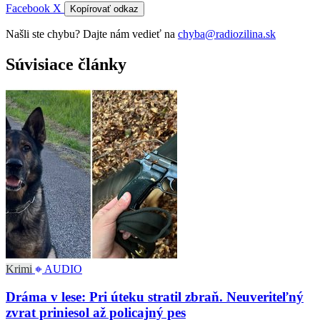
Facebook
X
Kopírovať odkaz
Našli ste chybu? Dajte nám vedieť na
chyba@radiozilina.sk
Súvisiace články
Krimi
AUDIO
Dráma v lese: Pri úteku stratil zbraň. Neuveriteľný
zvrat priniesol až policajný pes