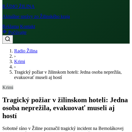
RÁDIO
ŽILINA
Aktuálne správy zo Žilinského kraja
Reklama
Kontakt
Počúvajte
Radio Žilina
›
Krimi
›
Tragický požiar v žilinskom hoteli: Jedna osoba neprežila,
evakuovať museli aj hostí
Krimi
Tragický požiar v žilinskom hoteli: Jedna
osoba neprežila, evakuovať museli aj
hostí
Sobotné ráno v Žiline poznačil tragický incident na Bernolákovej