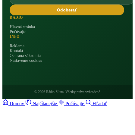
Odoberať
RÁDIO
Hlavná stránka
Počúvajte
INFO
Reklama
Kontakt
Ochrana súkromia
Nastavenie cookies
© 2026 Rádio Žilina. Všetky práva vyhradené.
Domov
Najčítanejšie
Počúvajte
Hľadať