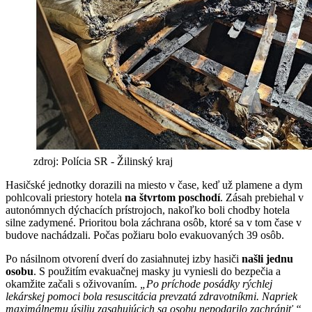
zdroj: Polícia SR - Žilinský kraj
Hasičské jednotky dorazili na miesto v čase, keď už plamene a dym
pohlcovali priestory hotela
na štvrtom poschodí
. Zásah prebiehal v
autonómnych dýchacích prístrojoch, nakoľko boli chodby hotela
silne zadymené. Prioritou bola záchrana osôb, ktoré sa v tom čase v
budove nachádzali. Počas požiaru bolo evakuovaných 39 osôb.
Po násilnom otvorení dverí do zasiahnutej izby hasiči
našli jednu
osobu
. S použitím evakuačnej masky ju vyniesli do bezpečia a
okamžite začali s oživovaním.
„Po príchode posádky rýchlej
lekárskej pomoci bola resuscitácia prevzatá zdravotníkmi. Napriek
maximálnemu úsiliu zasahujúcich sa osobu nepodarilo zachrániť,“