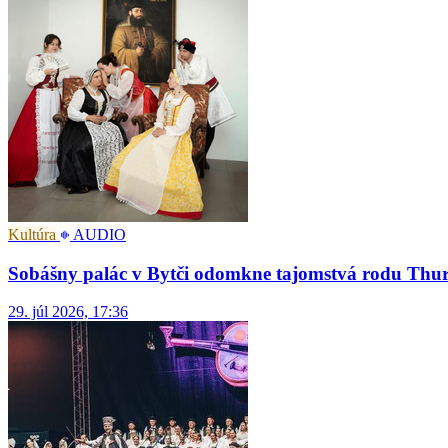
Kultúra
AUDIO
Sobášny palác v Bytči odomkne tajomstvá rodu Thurzo
29. júl 2026, 17:36