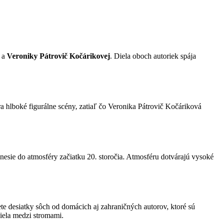
a
Veroniky Pátrovič Kočárikovej
. Diela oboch autoriek spája
 hlboké figurálne scény, zatiaľ čo Veronika Pátrovič Kočáriková
nesie do atmosféry začiatku 20. storočia. Atmosféru dotvárajú vysoké
dete desiatky sôch od domácich aj zahraničných autorov, ktoré sú
diela medzi stromami.