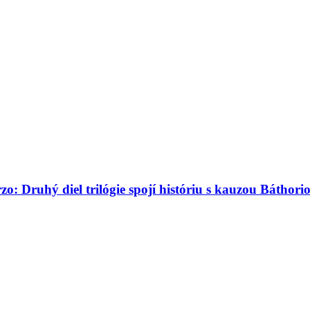
: Druhý diel trilógie spojí históriu s kauzou Báthori