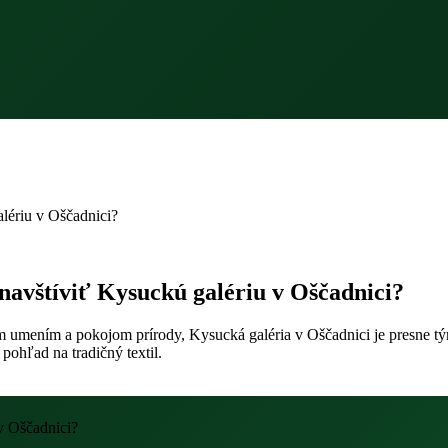
alériu v Oščadnici?
 navštíviť Kysuckú galériu v Oščadnici?
 umením a pokojom prírody, Kysucká galéria v Oščadnici je presne tým
 pohľad na tradičný textil.
 v Oščadnici?