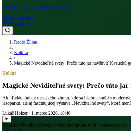
Aktuálne správy zo Žilinského kraja
Reklama
Kontakt
Počúvajte
Radio Žilina
›
Kultúra
›
Magické Neviditeľné svety: Prečo túto jar navštíviť Kysuckú g
Kultúra
Magické Neviditeľné svety: Prečo túto jar
Ak hľadáte únik z mestského zhonu, kde sa história snúbi s moderným
lesoparku, ale aj fascinujúcej výstave „Neviditeľné svety“, ktorá mení
Lukáš Holzer
·
1. marec 2026, 18:46
Magické Neviditeľné svety: Prečo túto jar navštíviť Kysuckú galériu
0:00 / 2:36