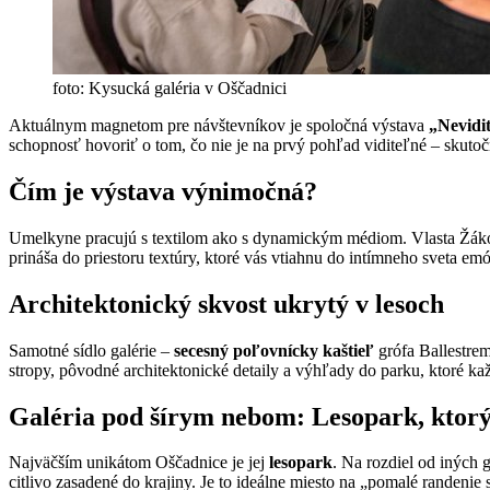
foto: Kysucká galéria v Oščadnici
Aktuálnym magnetom pre návštevníkov je spoločná výstava
„Nevidi
schopnosť hovoriť o tom, čo nie je na prvý pohľad viditeľné – skutočn
Čím je výstava výnimočná?
Umelkyne pracujú s textilom ako s dynamickým médiom. Vlasta Žáková 
prináša do priestoru textúry, ktoré vás vtiahnu do intímneho sveta emó
Architektonický skvost ukrytý v lesoch
Samotné sídlo galérie –
secesný poľovnícky kaštieľ
grófa Ballestrem
stropy, pôvodné architektonické detaily a výhľady do parku, ktoré ka
Galéria pod šírym nebom: Lesopark, kto
Najväčším unikátom Oščadnice je jej
lesopark
. Na rozdiel od iných 
citlivo zasadené do krajiny. Je to ideálne miesto na „pomalé randeni