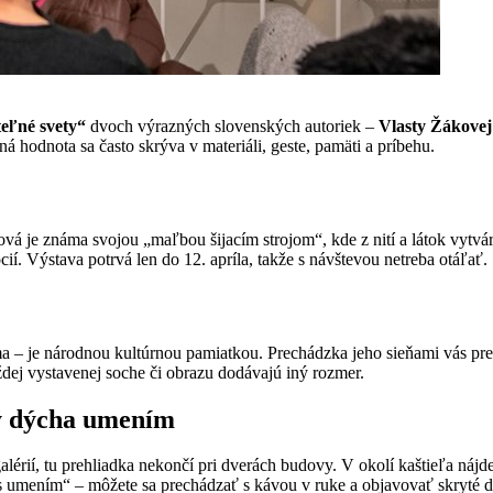
teľné svety“
dvoch výrazných slovenských autoriek –
Vlasty Žákovej
á hodnota sa často skrýva v materiáli, geste, pamäti a príbehu.
je známa svojou „maľbou šijacím strojom“, kde z nití a látok vytvára
cií. Výstava potrvá len do 12. apríla, takže s návštevou netreba otáľať.
a – je národnou kultúrnou pamiatkou. Prechádzka jeho sieňami vás pre
ždej vystavenej soche či obrazu dodávajú iný rozmer.
rý dýcha umením
galérií, tu prehliadka nekončí pri dverách budovy. V okolí kaštieľa náj
e s umením“ – môžete sa prechádzať s kávou v ruke a objavovať skryté 