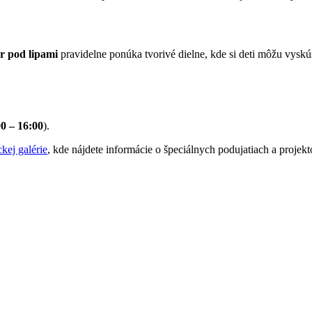
ér pod lipami
pravidelne ponúka tvorivé dielne, kde si deti môžu vyskúš
00 – 16:00
).
kej galérie
, kde nájdete informácie o špeciálnych podujatiach a projekt