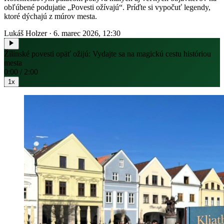
obľúbené podujatie „Povesti ožívajú“. Príďte si vypočuť legendy,
ktoré dýchajú z múrov mesta.
Lukáš Holzer
·
6. marec 2026, 12:30
Žilinské povesti opäť ožijú: Vydajte sa na magickú cestu históriou
mesta
0:00 / 2:00
1x