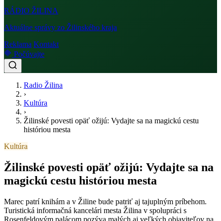
RÁDIO
ŽILINA
Aktuálne správy zo Žilinského kraja
Reklama
Kontakt
Počúvajte
Radio Žilina
›
Kultúra
›
Žilinské povesti opäť ožijú: Vydajte sa na magickú cestu
históriou mesta
Kultúra
Žilinské povesti opäť ožijú: Vydajte sa na
magickú cestu históriou mesta
Marec patrí knihám a v Žiline bude patriť aj tajuplným príbehom.
Turistická informačná kancelári mesta Žilina v spolupráci s
Rosenfeldovým palácom pozýva malých aj veľkých objaviteľov na