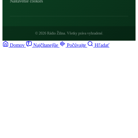
Nastavenie cookies
© 2026 Rádio Žilina. Všetky práva vyhradené.
Domov
Najčítanejšie
Počúvajte
Hľadať