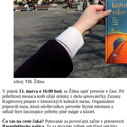
zdroj: TIK Žilina
V piatok
13. marca o 16:00 hod.
sa Žilina opäť prenesie v čase. Pri
príležitosti mesiaca kníh ožijú stránky z diela spisovateľky Zuzany
Kuglerovej priamo v historických kulisách mesta. Organizátori
pripravili trasu, ktorá návštevníkov prevedie štyrmi miestami a
odhalí štyri fascinujúce príbehy plné mágie a kúziel.
Čo vás na ceste čaká?
Putovanie za povesťami začne v priestoroch
Rosenfeldovho paláca
. Tu sa dozviete príbeh odvážnej pekárky