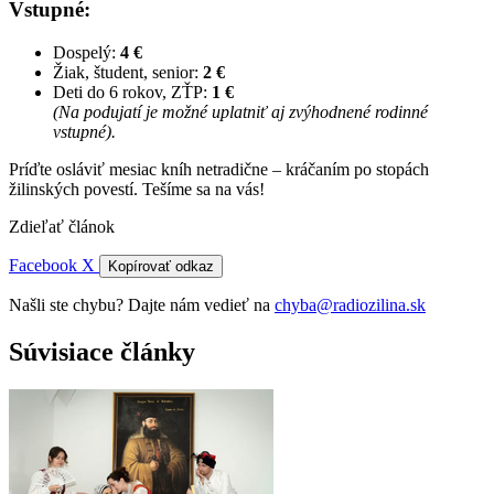
Vstupné:
Dospelý:
4 €
Žiak, študent, senior:
2 €
Deti do 6 rokov, ZŤP:
1 €
(Na podujatí je možné uplatniť aj zvýhodnené rodinné
vstupné).
Príďte osláviť mesiac kníh netradične – kráčaním po stopách
žilinských povestí. Tešíme sa na vás!
Zdieľať článok
Facebook
X
Kopírovať odkaz
Našli ste chybu? Dajte nám vedieť na
chyba@radiozilina.sk
Súvisiace články