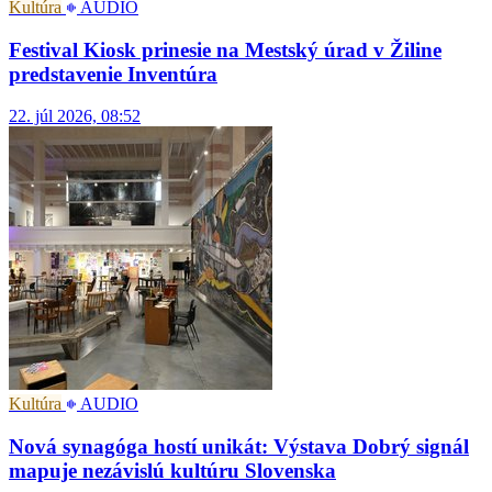
Kultúra
AUDIO
Festival Kiosk prinesie na Mestský úrad v Žiline
predstavenie Inventúra
22. júl 2026, 08:52
Kultúra
AUDIO
Nová synagóga hostí unikát: Výstava Dobrý signál
mapuje nezávislú kultúru Slovenska