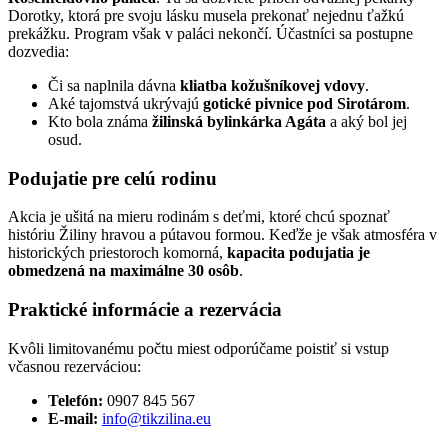
Dorotky, ktorá pre svoju lásku musela prekonať nejednu ťažkú
prekážku. Program však v paláci nekončí. Účastníci sa postupne
dozvedia:
Či sa naplnila dávna
kliatba kožušníkovej vdovy
.
Aké tajomstvá ukrývajú
gotické pivnice pod Sirotárom
.
Kto bola známa
žilinská bylinkárka Agáta
a aký bol jej
osud.
Podujatie pre celú rodinu
Akcia je ušitá na mieru rodinám s deťmi, ktoré chcú spoznať
históriu Žiliny hravou a pútavou formou. Keďže je však atmosféra v
historických priestoroch komorná,
kapacita podujatia je
obmedzená na maximálne 30 osôb
.
Praktické informácie a rezervácia
Kvôli limitovanému počtu miest odporúčame poistiť si vstup
včasnou rezerváciou:
Telefón:
0907 845 567
E-mail:
info@tikzilina.eu