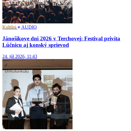
Kultúra
AUDIO
Jánošíkove dni 2026 v Terchovej: Festival privíta
Lúčnicu aj konský sprievod
24. júl 2026, 11:43