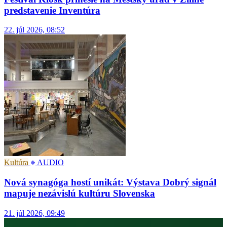
predstavenie Inventúra
22. júl 2026, 08:52
Kultúra
AUDIO
Nová synagóga hostí unikát: Výstava Dobrý signál
mapuje nezávislú kultúru Slovenska
21. júl 2026, 09:49