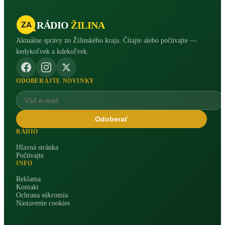
RÁDIO
ŽILINA
Aktuálne správy zo Žilinského kraja. Čítajte alebo počúvajte —
kedykoľvek a kdekoľvek.
ODOBERAJTE NOVINKY
Odoberať
RÁDIO
Hlavná stránka
Počúvajte
INFO
Reklama
Kontakt
Ochrana súkromia
Nastavenie cookies