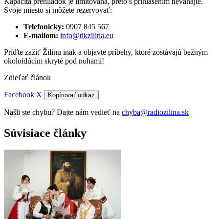
Kapacita prehliadok je limitovaná, preto s prihlásením neváhajte.
Svoje miesto si môžete rezervovať:
Telefonicky:
0907 845 567
E-mailom:
info@tikzilina.eu
Príďte zažiť Žilinu inak a objavte príbehy, ktoré zostávajú bežným
okoloidúcim skryté pod nohami!
Zdieľať článok
Facebook
X
Kopírovať odkaz
Našli ste chybu? Dajte nám vedieť na
chyba@radiozilina.sk
Súvisiace články