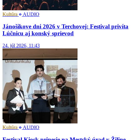
Kultúra
AUDIO
Jánošíkove dni 2026 v Terchovej: Festival privíta
Lúčnicu aj konský sprievod
24. júl 2026, 11:43
Kultúra
AUDIO
Festival Kiosk prinesie na Mestský úrad v Žiline