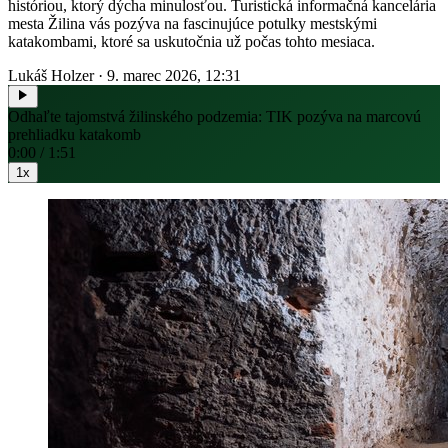
históriou, ktorý dýcha minulosťou. Turistická informačná kancelária
mesta Žilina vás pozýva na fascinujúce potulky mestskými
katakombami, ktoré sa uskutočnia už počas tohto mesiaca.
Lukáš Holzer
·
9. marec 2026, 12:31
Odhaľte tajomstvá žilinského podzemia: TIK pozýva na marcovú
prehliadku katakomb
0:00 / 1:51
1x