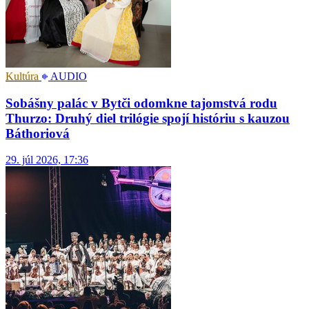
Kultúra
AUDIO
Sobášny palác v Bytči odomkne tajomstvá rodu
Thurzo: Druhý diel trilógie spojí históriu s kauzou
Báthoriová
29. júl 2026, 17:36