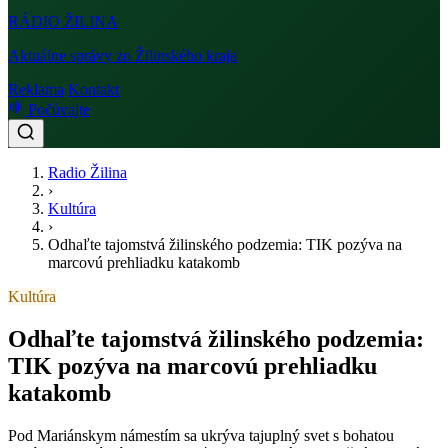
RÁDIO
ŽILINA
Aktuálne správy zo Žilinského kraja
Reklama
Kontakt
Počúvajte
Radio Žilina
›
Kultúra
›
Odhaľte tajomstvá žilinského podzemia: TIK pozýva na
marcovú prehliadku katakomb
Kultúra
Odhaľte tajomstvá žilinského podzemia:
TIK pozýva na marcovú prehliadku
katakomb
Pod Mariánskym námestím sa ukrýva tajuplný svet s bohatou