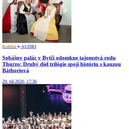
Kultúra
AUDIO
Sobášny palác v Bytči odomkne tajomstvá rodu
Thurzo: Druhý diel trilógie spojí históriu s kauzou
Báthoriová
29. júl 2026, 17:36