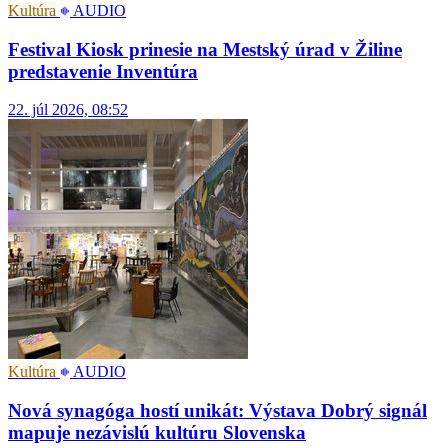
Kultúra
AUDIO
Festival Kiosk prinesie na Mestský úrad v Žiline
predstavenie Inventúra
22. júl 2026, 08:52
Kultúra
AUDIO
Nová synagóga hostí unikát: Výstava Dobrý signál
mapuje nezávislú kultúru Slovenska