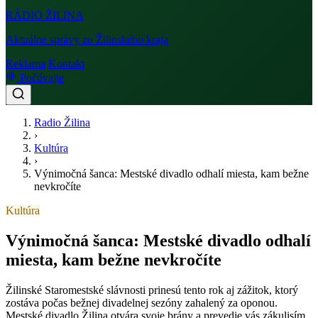
RÁDIO
ŽILINA
Aktuálne správy zo Žilinského kraja
Reklama
Kontakt
Počúvajte
Radio Žilina
›
Kultúra
›
Výnimočná šanca: Mestské divadlo odhalí miesta, kam bežne
nevkročíte
Kultúra
Výnimočná šanca: Mestské divadlo odhalí
miesta, kam bežne nevkročíte
Žilinské Staromestské slávnosti prinesú tento rok aj zážitok, ktorý
zostáva počas bežnej divadelnej sezóny zahalený za oponou.
Mestské divadlo Žilina otvára svoje brány a prevedie vás zákulisím,