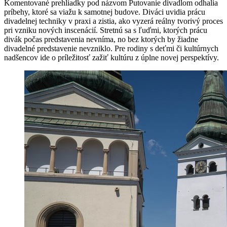
Komentované prehliadky pod názvom Putovanie divadlom odhalia
príbehy, ktoré sa viažu k samotnej budove. Diváci uvidia prácu
divadelnej techniky v praxi a zistia, ako vyzerá reálny tvorivý proces
pri vzniku nových inscenácií. Stretnú sa s ľuďmi, ktorých prácu
divák počas predstavenia nevníma, no bez ktorých by žiadne
divadelné predstavenie nevzniklo. Pre rodiny s deťmi či kultúrnych
nadšencov ide o príležitosť zažiť kultúru z úplne novej perspektívy.