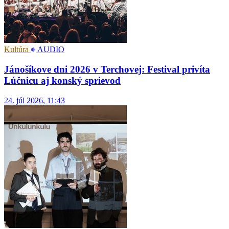
Kultúra
AUDIO
Jánošíkove dni 2026 v Terchovej: Festival privíta
Lúčnicu aj konský sprievod
24. júl 2026, 11:43