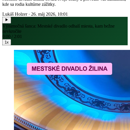
kde sa rodia kultúrne zážitky.
Lukáš Holzer
·
26. máj 2026, 10:01
Výnimočná šanca: Mestské divadlo odhalí miesta, kam bežne
nevkročíte
0:00 / 2:01
1x