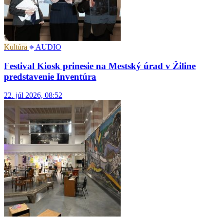
Kultúra
AUDIO
Festival Kiosk prinesie na Mestský úrad v Žiline
predstavenie Inventúra
22. júl 2026, 08:52