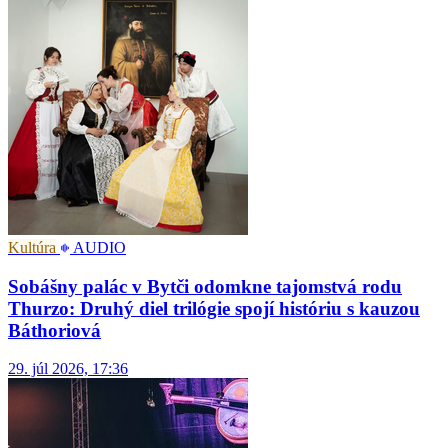
Kultúra
AUDIO
Sobášny palác v Bytči odomkne tajomstvá rodu
Thurzo: Druhý diel trilógie spojí históriu s kauzou
Báthoriová
29. júl 2026, 17:36