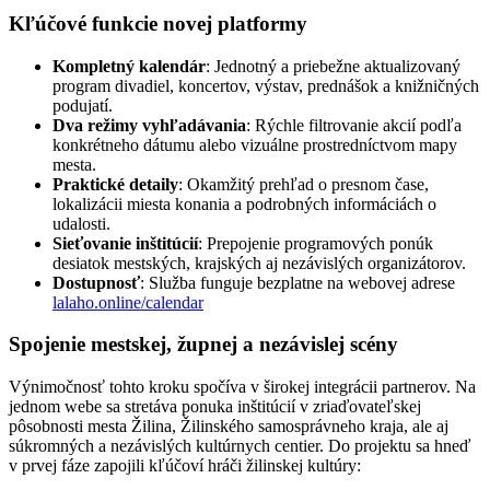
Kľúčové funkcie novej platformy
Kompletný kalendár
: Jednotný a priebežne aktualizovaný
program divadiel, koncertov, výstav, prednášok a knižničných
podujatí.
Dva režimy vyhľadávania
: Rýchle filtrovanie akcií podľa
konkrétneho dátumu alebo vizuálne prostredníctvom mapy
mesta.
Praktické detaily
: Okamžitý prehľad o presnom čase,
lokalizácii miesta konania a podrobných informáciách o
udalosti.
Sieťovanie inštitúcií
: Prepojenie programových ponúk
desiatok mestských, krajských aj nezávislých organizátorov.
Dostupnosť
: Služba funguje bezplatne na webovej adrese
lalaho.online/calendar
Spojenie mestskej, župnej a nezávislej scény
Výnimočnosť tohto kroku spočíva v širokej integrácii partnerov. Na
jednom webe sa stretáva ponuka inštitúcií v zriaďovateľskej
pôsobnosti mesta Žilina, Žilinského samosprávneho kraja, ale aj
súkromných a nezávislých kultúrnych centier. Do projektu sa hneď
v prvej fáze zapojili kľúčoví hráči žilinskej kultúry: