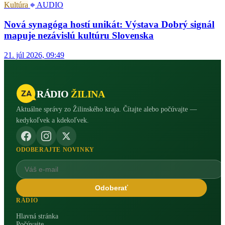
Kultúra
AUDIO
Nová synagóga hostí unikát: Výstava Dobrý signál
mapuje nezávislú kultúru Slovenska
21. júl 2026, 09:49
RÁDIO
ŽILINA
Aktuálne správy zo Žilinského kraja. Čítajte alebo počúvajte —
kedykoľvek a kdekoľvek.
ODOBERAJTE NOVINKY
Odoberať
RÁDIO
Hlavná stránka
Počúvajte