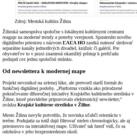
Zdroj: Mestská kultúra Žilina
Žilinská samospráva spoločne s lokálnymi kultúrnymi centrami
reaguje na moderné trendy a potreby verejnosti. Spustením nového
digitálneho priestoru s názvom
ĽAĽA HO
zaniká nutnosť sledovať
separátne kanály jednotlivých divadiel, knižníc či galérií. Pre
obyvateľov to v praxi znamená okamžitý prístup k prehľadu
podujatí cez jednu spoločnú stránku.
Od newslettera k modernej mape
Projekt nevznikol na zelenej lúke, ale pretvoril starší formát do
funkčnej digitálnej podoby. „Platforma vznikla ako prirodzené
pokračovanie dlhoročnej iniciatívy Krajského kultúrneho strediska v
Žiline, ktoré pravidelne pripravovalo elektronický newsletter,“
uvádza
Krajské kultúrne stredisko v Žiline
.
Mesto Žilina navyše potvrdilo, že novinka uľahčí orientáciu v
teréne. Podujatia sa totiž dajú filtrovať nielen chronologicky, ale aj
priestorovo na interaktívnej mape. Užívateľ tak hneď vidí, čo sa
odohráva v jeho bezprostrednom okolí.