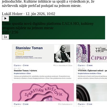
jednoduchšie. Kultúrne inštitúcie sa spojili a výsledkom je, že
návštevník nájde prehľad podujatí na jednom mieste.
Lukáš Holzer
·
12. jún 2026, 10:02
Žilina spustila novú digitálnu platformu ĽAĽA HO, kultúrny
program nájdete na jednom mieste
0:00 / 2:56
1x