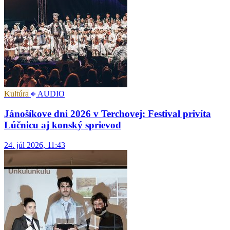
Kultúra
AUDIO
Jánošíkove dni 2026 v Terchovej: Festival privíta
Lúčnicu aj konský sprievod
24. júl 2026, 11:43