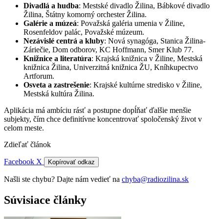
Divadlá a hudba
: Mestské divadlo Žilina, Bábkové divadlo
Žilina, Štátny komorný orchester Žilina.
Galérie a múzeá
: Považská galéria umenia v Žiline,
Rosenfeldov palác, Považské múzeum.
Nezávislé centrá a kluby
: Nová synagóga, Stanica Žilina-
Záriečie, Dom odborov, KC Hoffmann, Smer Klub 77.
Knižnice a literatúra
: Krajská knižnica v Žiline, Mestská
knižnica Žilina, Univerzitná knižnica ŽU, Kníhkupectvo
Artforum.
Osveta a zastrešenie
: Krajské kultúrne stredisko v Žiline,
Mestská kultúra Žilina.
Aplikácia má ambíciu rásť a postupne dopĺňať ďalšie menšie
subjekty, čím chce definitívne koncentrovať spoločenský život v
celom meste.
Zdieľať článok
Facebook
X
Kopírovať odkaz
Našli ste chybu? Dajte nám vedieť na
chyba@radiozilina.sk
Súvisiace články