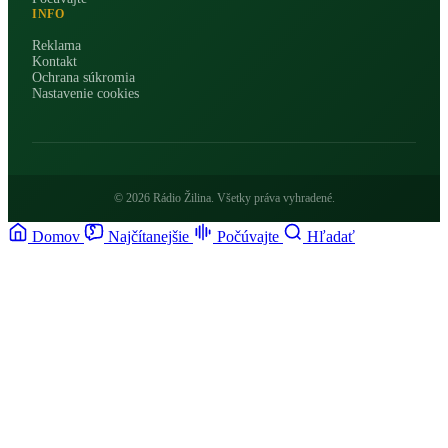
INFO
Reklama
Kontakt
Ochrana súkromia
Nastavenie cookies
© 2026 Rádio Žilina. Všetky práva vyhradené.
Domov
Najčítanejšie
Počúvajte
Hľadať