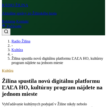
RÁDIO
ŽILINA
Aktuálne správy zo Žilinského kraja
Reklama
Kontakt
Počúvajte
Radio Žilina
›
Kultúra
›
Žilina spustila novú digitálnu platformu ĽAĽA HO, kultúrny
program nájdete na jednom mieste
Kultúra
Žilina spustila novú digitálnu platformu
ĽAĽA HO, kultúrny program nájdete na
jednom mieste
Vyhľadávanie kultúrnych podujatí v Žiline nikdy nebolo