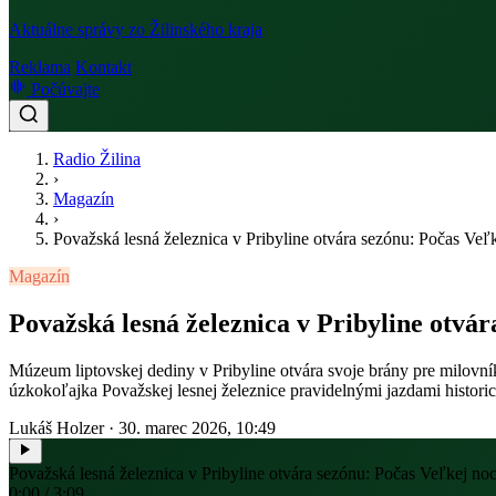
Aktuálne správy zo Žilinského kraja
Reklama
Kontakt
Počúvajte
Radio Žilina
›
Magazín
›
Považská lesná železnica v Pribyline otvára sezónu: Počas Veľk
Magazín
Považská lesná železnica v Pribyline otvár
Múzeum liptovskej dediny v Pribyline otvára svoje brány pre milovní
úzkokoľajka Považskej lesnej železnice pravidelnými jazdami histori
Lukáš Holzer
·
30. marec 2026, 10:49
Považská lesná železnica v Pribyline otvára sezónu: Počas Veľkej noc
0:00 / 3:09