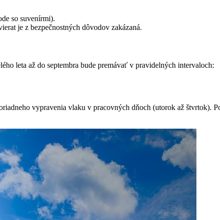
ode so suvenírmi).
vierat je z bezpečnostných dôvodov zakázaná.
elého leta až do septembra bude premávať v pravidelných intervaloch:
oriadneho vypravenia vlaku v pracovných dňoch (utorok až štvrtok).