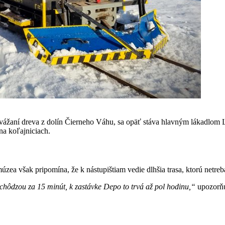
zvážaní dreva z dolín Čierneho Váhu, sa opäť stáva hlavným lákadlom L
 na koľajniciach.
zea však pripomína, že k nástupištiam vedie dlhšia trasa, ktorú netreb
 chôdzou za 15 minút, k zastávke Depo to trvá až pol hodinu,“
upozorňuj