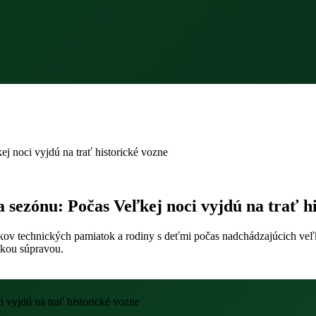
ej noci vyjdú na trať historické vozne
a sezónu: Počas Veľkej noci vyjdú na trať h
kov technických pamiatok a rodiny s deťmi počas nadchádzajúcich veľk
ckou súpravou.
i vyjdú na trať historické vozne