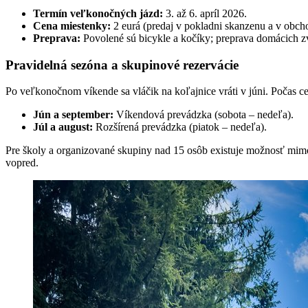
Termín veľkonočných jázd:
3. až 6. apríl 2026.
Cena miestenky:
2 eurá (predaj v pokladni skanzenu a v obch
Preprava:
Povolené sú bicykle a kočíky; preprava domácich z
Pravidelná sezóna a skupinové rezervácie
Po veľkonočnom víkende sa vláčik na koľajnice vráti v júni. Počas c
Jún a september:
Víkendová prevádzka (sobota – nedeľa).
Júl a august:
Rozšírená prevádzka (piatok – nedeľa).
Pre školy a organizované skupiny nad 15 osôb existuje možnosť mim
vopred.