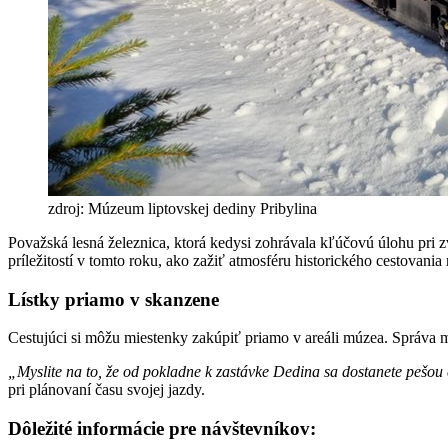
zdroj: Múzeum liptovskej dediny Pribylina
Považská lesná železnica, ktorá kedysi zohrávala kľúčovú úlohu pri 
príležitostí v tomto roku, ako zažiť atmosféru historického cestovania
Lístky priamo v skanzene
Cestujúci si môžu miestenky zakúpiť priamo v areáli múzea. Správa mú
„Myslite na to, že od pokladne k zastávke Dedina sa dostanete pešou
pri plánovaní času svojej jazdy.
Dôležité informácie pre návštevníkov: