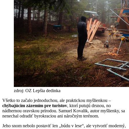
zdroj: OZ Lepšia dedinka
Všetko to začalo jednoduchou, ale praktickou myšlienkou –
chýbajúcim zázemím pre turistov
, ktorí putujú drsnou, no
nádhernou oravskou prírodou. Samuel Kovalik, autor myšlienky, sa
nenechal odradiť byrokraciou ani náročným terénom.
Jeho snom nebolo postaviť len „búdu v lese“, ale vytvoriť moderný,