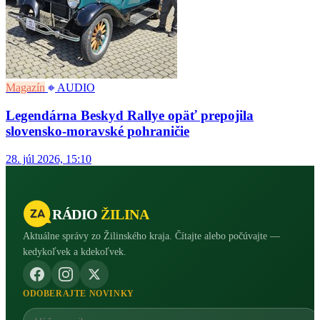
Magazín
AUDIO
Legendárna Beskyd Rallye opäť prepojila
slovensko-moravské pohraničie
28. júl 2026, 15:10
RÁDIO
ŽILINA
Aktuálne správy zo Žilinského kraja. Čítajte alebo počúvajte —
kedykoľvek a kdekoľvek.
ODOBERAJTE NOVINKY