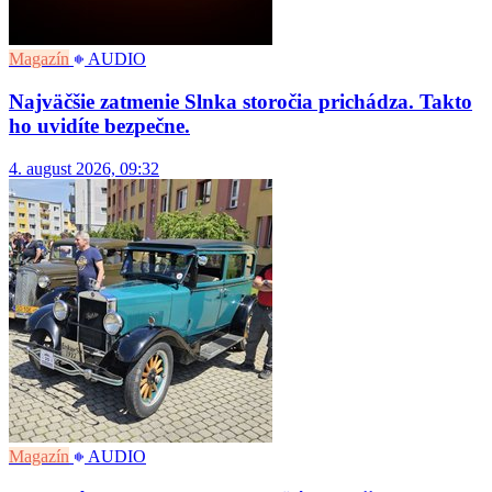
Magazín
AUDIO
Najväčšie zatmenie Slnka storočia prichádza. Takto
ho uvidíte bezpečne.
4. august 2026, 09:32
Magazín
AUDIO