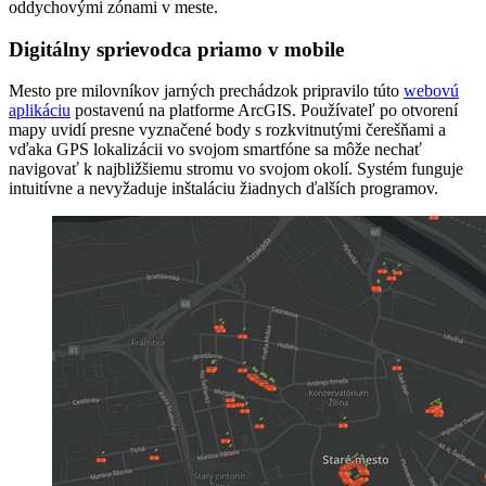
oddychovými zónami v meste.
Digitálny sprievodca priamo v mobile
Mesto pre milovníkov jarných prechádzok pripravilo túto
webovú
aplikáciu
postavenú na platforme ArcGIS. Používateľ po otvorení
mapy uvidí presne vyznačené body s rozkvitnutými čerešňami a
vďaka GPS lokalizácii vo svojom smartfóne sa môže nechať
navigovať k najbližšiemu stromu vo svojom okolí. Systém funguje
intuitívne a nevyžaduje inštaláciu žiadnych ďalších programov.