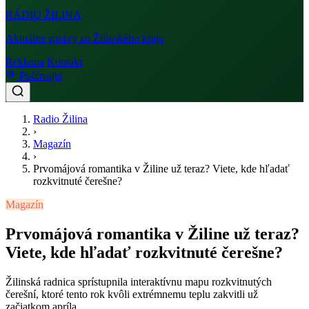
RÁDIO
ŽILINA
Aktuálne správy zo Žilinského kraja
Reklama
Kontakt
Počúvajte
Radio Žilina
›
Magazín
›
Prvomájová romantika v Žiline už teraz? Viete, kde hľadať
rozkvitnuté čerešne?
Magazín
Prvomájová romantika v Žiline už teraz?
Viete, kde hľadať rozkvitnuté čerešne?
Žilinská radnica sprístupnila interaktívnu mapu rozkvitnutých
čerešní, ktoré tento rok kvôli extrémnemu teplu zakvitli už
začiatkom apríla.