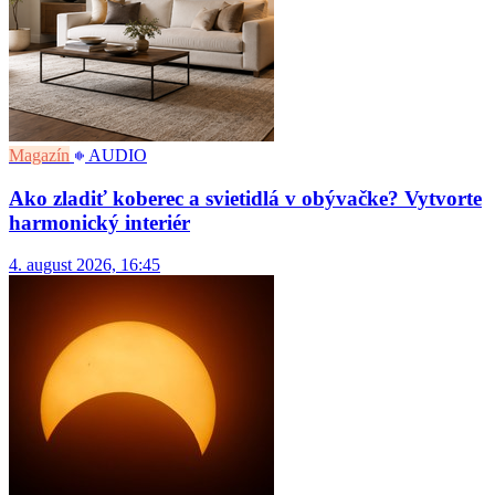
Magazín
AUDIO
Ako zladiť koberec a svietidlá v obývačke? Vytvorte
harmonický interiér
4. august 2026, 16:45