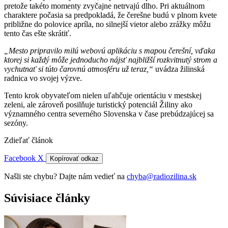
pretože takéto momenty zvyčajne netrvajú dlho. Pri aktuálnom
charaktere počasia sa predpokladá, že čerešne budú v plnom kvete
približne do polovice apríla, no silnejší vietor alebo zrážky môžu
tento čas ešte skrátiť.
„Mesto pripravilo milú webovú aplikáciu s mapou čerešní, vďaka
ktorej si každý môže jednoducho nájsť najbližší rozkvitnutý strom a
vychutnať si túto čarovnú atmosféru už teraz,“
uvádza žilinská
radnica vo svojej výzve.
Tento krok obyvateľom nielen uľahčuje orientáciu v mestskej
zeleni, ale zároveň posilňuje turistický potenciál Žiliny ako
významného centra severného Slovenska v čase prebúdzajúcej sa
sezóny.
Zdieľať článok
Facebook
X
Kopírovať odkaz
Našli ste chybu? Dajte nám vedieť na
chyba@radiozilina.sk
Súvisiace články