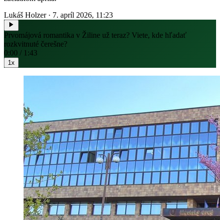
Lukáš Holzer
·
7. apríl 2026, 11:23
Prvomájová romantika v Žiline už teraz? Viete, kde hľadať
rozkvitnuté čerešne?
0:00 / 1:43
1x