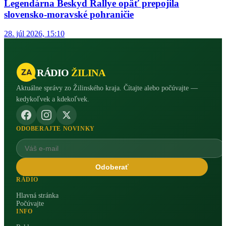
Legendárna Beskyd Rallye opäť prepojila
slovensko-moravské pohraničie
28. júl 2026, 15:10
RÁDIO
ŽILINA
Aktuálne správy zo Žilinského kraja. Čítajte alebo počúvajte —
kedykoľvek a kdekoľvek.
ODOBERAJTE NOVINKY
Odoberať
RÁDIO
Hlavná stránka
Počúvajte
INFO