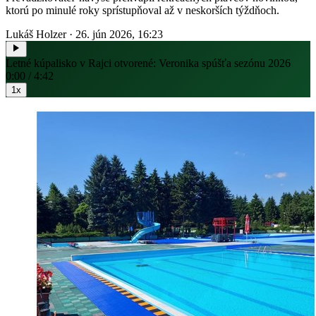
ktorú po minulé roky sprístupňoval až v neskorších týždňoch.
Lukáš Holzer
·
26. jún 2026, 16:23
Letné kúpalisko v Rajci otvorené: Veronika spúšťa sezónu 2026
0:00 / 4:42
1x