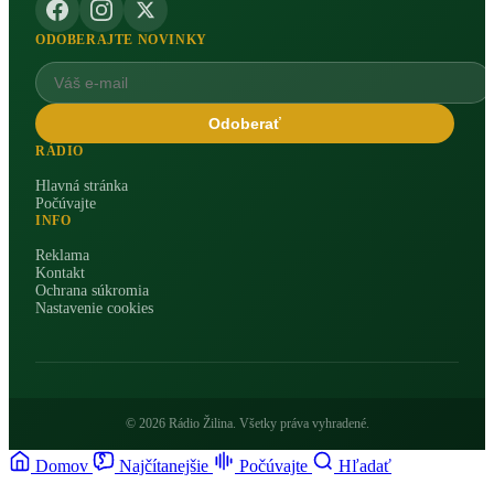
ODOBERAJTE NOVINKY
Odoberať
RÁDIO
Hlavná stránka
Počúvajte
INFO
Reklama
Kontakt
Ochrana súkromia
Nastavenie cookies
© 2026 Rádio Žilina. Všetky práva vyhradené.
Domov
Najčítanejšie
Počúvajte
Hľadať