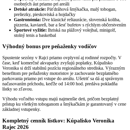
osobných áut priamo pri areáli
Detské atrakcie:
Päťdráhová šmýkačka, malý tobogan,
preliezky, pieskoviská a hojdačky
Gastronómia:
Dve klasické reštaurácie, slovenská koliba,
pizzeria, kaviareň, bar a šesť bufetov s rýchlym občerstvením
Športové vyžitie:
Ihriská na plážový volejbal, minigolf,
stolný tenis a basketbal
Výhodný bonus pre peňaženky vodičov
Spustenie sezóny v Rajci priamo ovplyvní aj rodinné rozpočty. V
čase, keď komerčné akvaparky zvyšujú poplatky, Kúpalisko
Veronika si drží stabilnú pozíciu regionálneho strediska. Výrazným
benefitom pre peňaženky motoristov je zachovanie bezplatného
parkovania priamo pri vstupe do areálu. Ušetriť sa dá aj správnym
načasovaním príchodu, keďže od 14:00 hod. predáva pokladňa
lístky so zľavou.
Výhodu voľného vstupu majú najmenšie deti, pričom bezplatný
prístup ku všetkým toboganom a šmýkačkám je garantovaný v cene
základnej vstupenky.
Kompletný cenník lístkov: Kúpalisko Veronika
Rajec 2026