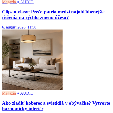
Magazín
AUDIO
Clip-in vlasy: Prečo patria medzi najobľúbenejšie
riešenia na rýchlu zmenu účesu?
6. august 2026, 11:58
Magazín
AUDIO
Ako zladiť koberec a svietidlá v obývačke? Vytvorte
harmonický interiér