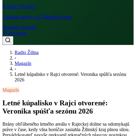
RÁDIO
ŽILINA
Aktuálne správy zo Žilinského kraja
Reklama
Kontakt
Počúvajte
Radio Žilina
›
Magazín
›
Letné kúpalisko v Rajci otvorené: Veronika spúšťa sezónu
2026
Magazín
Letné kúpalisko v Rajci otvorené:
Veronika spúšťa sezónu 2026
Brány obľúbeného letného areálu v Rajeckej doline sa odomykajú
práve v čase, kedy vlna horúčav zasiahla Žilinský kraj plnou silou.
Prevádzkovateľ navyše prekvapil rekreačných plavcov novinkou,