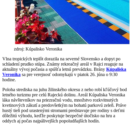
zdroj: Kúpalisko Veronika
Vlna tropických teplôt dorazila na severné Slovensko a dopyt po
schladení prudko stúpa. Známy rekreačný areál v Rajci reaguje na
aktuálny vývoj počasia a spúšťa letnú prevádzku. Brány
Kúpaliska
Veronika
sa pre verejnosť odomykajú v piatok 26. júna o 9:30
hodine.
Poloha strediska na juhu žilinského okresu z neho robí kľúčový bod
letného turizmu pre celú Rajeckú dolinu. Areál Kúpaliska Veronika
láka návštevníkov na priezračnú vodu, množstvo rozkvitnutých
kvetinových zákutí a predovšetkým na bohatú parkovú zeleň. Práve
hustý tieň pod urastenými stromami predstavuje pre rodiny s deťmi
dôležitú výhodu, keďže poskytuje bezpečné útočisko na hru a
oddych aj počas najpálivejších popoludňajších hodín.