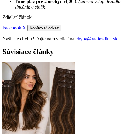
Time pláž pre 2 osoby:
54,00 €
(zahŕňa vstup, ležadlá,
slnečník a stolík)
Zdieľať článok
Facebook
X
Kopírovať odkaz
Našli ste chybu? Dajte nám vedieť na
chyba@radiozilina.sk
Súvisiace články