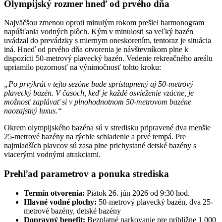
Olympijský rozmer hneď od prvého dňa
Najväčšou zmenou oproti minulým rokom prešiel harmonogram
napúšťania vodných plôch. Kým v minulosti sa veľký bazén
uvádzal do prevádzky s miernym oneskorením, tentoraz je situácia
iná. Hneď od prvého dňa otvorenia je návštevníkom plne k
dispozícii 50-metrový plavecký bazén. Vedenie rekreačného areálu
upriamilo pozornosť na výnimočnosť tohto kroku:
„Po prvýkrát v tejto sezóne bude sprístupnený aj 50-metrový
plavecký bazén. V časoch, keď je každé osvieženie vzácne, je
možnosť zaplávať si v plnohodnotnom 50-metrovom bazéne
naozajstný luxus.“
Okrem olympijského bazéna sú v stredisku pripravené dva menšie
25-metrové bazény na rýchle schladenie a prvé tempá. Pre
najmladších plavcov sú zasa plne prichystané detské bazény s
viacerými vodnými atrakciami.
Prehľad parametrov a ponuka strediska
Termín otvorenia:
Piatok 26. jún 2026 od 9:30 hod.
Hlavné vodné plochy:
50-metrový plavecký bazén, dva 25-
metrové bazény, detské bazény
Dopravný benefit:
Bezplatné parkovanie pre približne 1 000