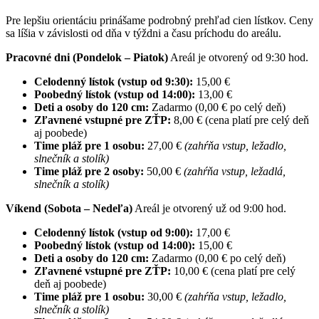
Pre lepšiu orientáciu prinášame podrobný prehľad cien lístkov. Ceny
sa líšia v závislosti od dňa v týždni a času príchodu do areálu.
Pracovné dni (Pondelok – Piatok)
Areál je otvorený od 9:30 hod.
Celodenný lístok (vstup od 9:30):
15,00 €
Poobedný lístok (vstup od 14:00):
13,00 €
Deti a osoby do 120 cm:
Zadarmo (0,00 € po celý deň)
Zľavnené vstupné pre ZŤP:
8,00 € (cena platí pre celý deň
aj poobede)
Time pláž pre 1 osobu:
27,00 €
(zahŕňa vstup, ležadlo,
slnečník a stolík)
Time pláž pre 2 osoby:
50,00 €
(zahŕňa vstup, ležadlá,
slnečník a stolík)
Víkend (Sobota – Nedeľa)
Areál je otvorený už od 9:00 hod.
Celodenný lístok (vstup od 9:00):
17,00 €
Poobedný lístok (vstup od 14:00):
15,00 €
Deti a osoby do 120 cm:
Zadarmo (0,00 € po celý deň)
Zľavnené vstupné pre ZŤP:
10,00 € (cena platí pre celý
deň aj poobede)
Time pláž pre 1 osobu:
30,00 €
(zahŕňa vstup, ležadlo,
slnečník a stolík)