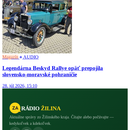
Magazín
AUDIO
Legendárna Beskyd Rallye opäť prepojila
slovensko-moravské pohraničie
28. júl 2026, 15:10
RÁDIO
ŽILINA
Aktuálne správy zo Žilinského kraja. Čítajte alebo počúvajte —
kedykoľvek a kdekoľvek.