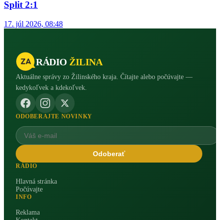
Split 2:1
17. júl 2026, 08:48
RÁDIO
ŽILINA
Aktuálne správy zo Žilinského kraja. Čítajte alebo počúvajte —
kedykoľvek a kdekoľvek.
ODOBERAJTE NOVINKY
Odoberať
RÁDIO
Hlavná stránka
Počúvajte
INFO
Reklama