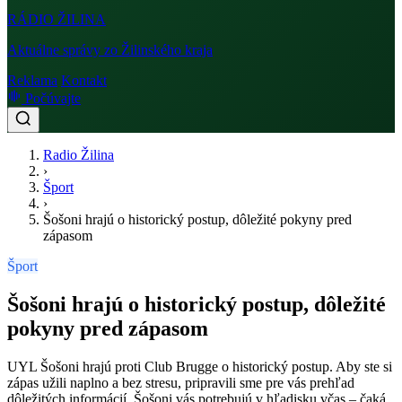
RÁDIO
ŽILINA
Aktuálne správy zo Žilinského kraja
Reklama
Kontakt
Počúvajte
Radio Žilina
›
Šport
›
Šošoni hrajú o historický postup, dôležité pokyny pred
zápasom
Šport
Šošoni hrajú o historický postup, dôležité
pokyny pred zápasom
UYL Šošoni hrajú proti Club Brugge o historický postup. Aby ste si
zápas užili naplno a bez stresu, pripravili sme pre vás prehľad
dôležitých informácií. Šošoni vás potrebujú v hľadisku včas – čaká