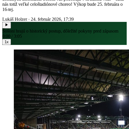
nás totiž veľké celoštadiónové choreo! Výkop bude 25. februára o
16-tej.
Lukáš Holzer
·
24. február 2026, 17:39
Šošoni hrajú o historický postup, dôležité pokyny pred zápasom
0:00 / 3:05
1x