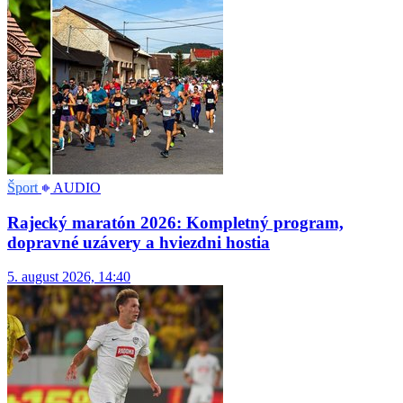
Šport
AUDIO
Rajecký maratón 2026: Kompletný program,
dopravné uzávery a hviezdni hostia
5. august 2026, 14:40