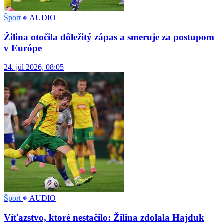
Šport
AUDIO
Žilina otočila dôležitý zápas a smeruje za postupom
v Európe
24. júl 2026, 08:05
Šport
AUDIO
Víťazstvo, ktoré nestačilo: Žilina zdolala Hajduk