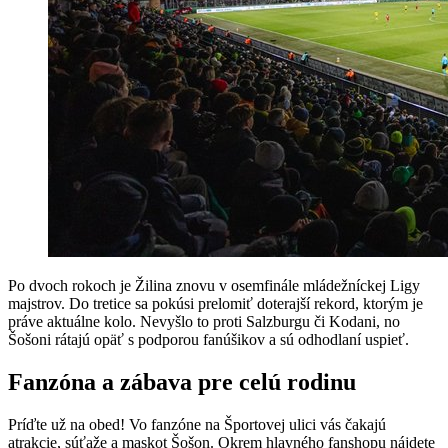
Po dvoch rokoch je Žilina znovu v osemfinále mládežníckej Ligy
majstrov. Do tretice sa pokúsi prelomiť doterajší rekord, ktorým je
práve aktuálne kolo. Nevyšlo to proti Salzburgu či Kodani, no
Šošoni rátajú opäť s podporou fanúšikov a sú odhodlaní uspieť.
Fanzóna a zábava pre celú rodinu
Príďte už na obed! Vo fanzóne na Športovej ulici vás čakajú
atrakcie, súťaže a maskot Šošon. Okrem hlavného fanshopu nájdete