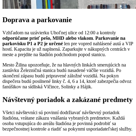
Doprava a parkovanie
Vzhľadom na uzávierku Uhoľnej ulice od 12:00 a kontroly
odporúčame prísť pešo, MHD alebo vlakom
.
Parkovanie na
parkovisku P1 a P2 je určené
len pre vopred nahlásené autá a VIP
hostí. Kapacita je už naplnená. Zaparkujte v nákupných centrách v
meste a prejdite na štadión podchodom popod stanicu.
Mesto Žilina upozorňuje, že na hlavných linkách smerujúcich na
zastávku Železničná stanica budú nasadené väčšie vozidlá. Po
skončení zápasu budú pripravené záložné vozidlá. Na pokyn
dispečera budú posilnené linky č. 4, 6 a 14, ktoré zabezpečia odvoz
fanúšikov na sídliská Vlčince, Solinky a Hájik.
Návštevný poriadok a zakázané predmety
Všetci návštevníci sú povinní dodržiavať návštevný poriadok
štadióna, vrátane zákazu vnášania vybraných predmetov. Každá
osoba vstupujúca do areálu štadióna je povinná podrobiť sa
bezpečnostnej kontrole a riadiť sa pokynmi usporiadateľskej služby.