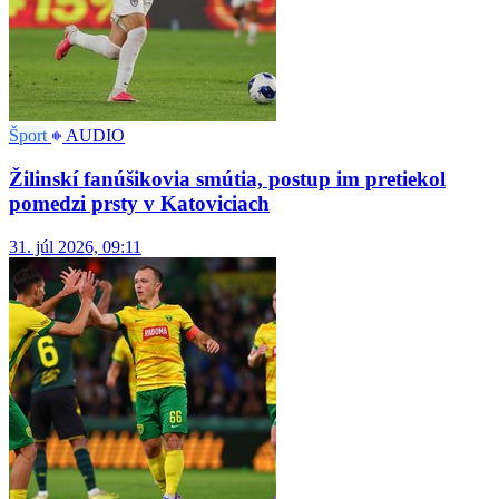
Šport
AUDIO
Žilinskí fanúšikovia smútia, postup im pretiekol
pomedzi prsty v Katoviciach
31. júl 2026, 09:11