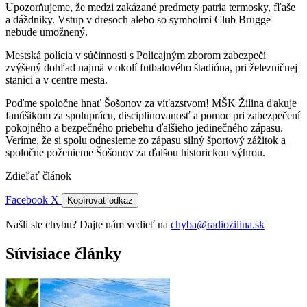
Upozorňujeme, že medzi zakázané predmety patria termosky, fľaše
a dáždniky. Vstup v dresoch alebo so symbolmi Club Brugge
nebude umožnený.
Mestská polícia v súčinnosti s Policajným zborom zabezpečí
zvýšený dohľad najmä v okolí futbalového štadióna, pri železničnej
stanici a v centre mesta.
Poďme spoločne hnať Šošonov za víťazstvom! MŠK Žilina ďakuje
fanúšikom za spoluprácu, disciplinovanosť a pomoc pri zabezpečení
pokojného a bezpečného priebehu ďalšieho jedinečného zápasu.
Veríme, že si spolu odnesieme zo zápasu silný športový zážitok a
spoločne poženieme Šošonov za ďalšou historickou výhrou.
Zdieľať článok
Facebook
X
Kopírovať odkaz
Našli ste chybu? Dajte nám vedieť na
chyba@radiozilina.sk
Súvisiace články