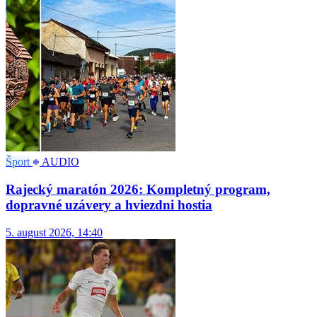
Šport
AUDIO
Rajecký maratón 2026: Kompletný program,
dopravné uzávery a hviezdni hostia
5. august 2026, 14:40