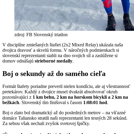
zdroj: FB Slovenský triatlon
V disciplíne zmiešaných štafiet (2x2 Mixed Relay) ukázala naša
dvojica dravosť a skvelú formu. V náročných podmienkach si
slovenskí reprezentanti siahli na dno svojich síl a zaslúžene si
domov odnášajú
strieborné medaily
.
Boj o sekundy až do samého cieľa
Formát štafety poriadne preveril nielen kondíciu, ale aj všestrannosť
pretekárov. Každý z dvojice musel dvakrát absolvovať okruh
pozostávajúci z
1 km behu, 2 km na horskom bicykli a 2 km na
bežkách
. Slovenský tím finišoval s časom
1:08:01 hod
.
Boj o zlato bol dramatický až do posledných metrov – na víťazné
domáce Taliansko stratili naši reprezentanti len tesných 28 sekúnd.
Za sebou však nechali zvyšok svetovej špičky.