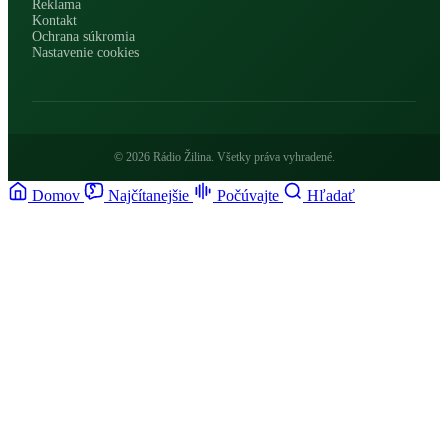
Reklama
Kontakt
Ochrana súkromia
Nastavenie cookies
© 2026 Rádio Žilina. Všetky práva vyhradené.
Domov
Najčítanejšie
Počúvajte
Hľadať