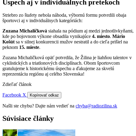
Úspech aj v individuálnych pretekoch
Striebro zo štafety nebola náhoda, výbornú formu potvrdili obaja
športovci aj v individuálnych kategóriách:
Zuzana Michaličková
siahala na pódium aj medzi jednotlivkyňami,
kde po bojovnom výkone obsadila vynikajúce
4. miesto
.
Mário
Košút
sa v silnej konkurencii mužov nestratil a do cieľa prišiel na
peknom
15. mieste
.
Zuzana Michaličková opäť potvrdila, že Žilina je liahňou talentov v
cyklistických a triatlonových disciplínach. Obom športovcom
gratulujeme k historickému úspechu a ďakujeme za skvelú
reprezentáciu regiónu aj celého Slovenska!
Zdieľať článok
Facebook
X
Kopírovať odkaz
Našli ste chybu? Dajte nám vedieť na
chyba@radiozilina.sk
Súvisiace články