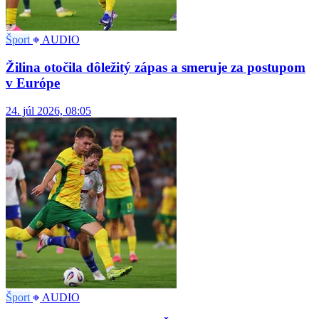
Šport
AUDIO
Žilina otočila dôležitý zápas a smeruje za postupom
v Európe
24. júl 2026, 08:05
Šport
AUDIO