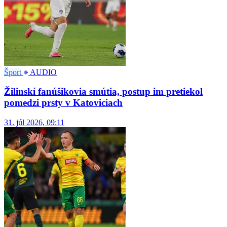
Šport
AUDIO
Žilinskí fanúšikovia smútia, postup im pretiekol
pomedzi prsty v Katoviciach
31. júl 2026, 09:11