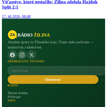
Víťazstvo, ktoré nestačilo: Žilina zdolala Hajduk
Split 2:1
17. júl 2026, 08:48
RÁDIO
ŽILINA
Aktuálne správy zo Žilinského kraja. Čítajte alebo počúvajte —
kedykoľvek a kdekoľvek.
ODOBERAJTE NOVINKY
Odoberať
RÁDIO
Hlavná stránka
Počúvajte
INFO