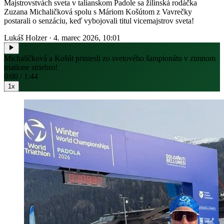
Majstrovstvách sveta v talianskom Padole sa žilinská rodáčka
Zuzana Michaličková spolu s Máriom Košútom z Vavrečky
postarali o senzáciu, keď vybojovali titul vicemajstrov sveta!
Lukáš Holzer
·
4. marec 2026, 10:01
Michaličková a Košút priniesli zo svetového šampionátu v zimnom
triatlone striebro!
0:00 / 1:44
1x