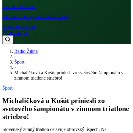
RÁDIO
ŽILINA
Aktuálne správy zo Žilinského kraja
Reklama
Kontakt
Počúvajte
Radio Žilina
›
Šport
›
Michaličková a Košút priniesli zo svetového šampionátu v
zimnom triatlone striebro!
Šport
Michaličková a Košút priniesli zo
svetového šampionátu v zimnom triatlone
striebro!
Slovenský zimný triatlon oslavuje obrovský úspech. Na