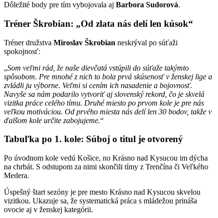
Dôležité body pre tím vybojovala aj
Barbora Sudorová
.
Tréner Škrobian: „Od zlata nás delí len kúsok“
Tréner družstva
Miroslav Škrobian
neskrýval po súťaži
spokojnosť:
„
Som veľmi rád, že naše dievčatá vstúpili do súťaže takýmto
spôsobom. Pre mnohé z nich to bola prvá skúsenosť v ženskej lige a
zvládli ju výborne. Veľmi si cením ich nasadenie a bojovnosť.
Navyše sa nám podarilo vytvoriť aj slovenský rekord, čo je skvelá
vizitka práce celého tímu. Druhé miesto po prvom kole je pre nás
veľkou motiváciou. Od prvého miesta nás delí len 30 bodov, takže v
ďalšom kole určite zabojujeme.
“
Tabuľka po 1. kole: Súboj o titul je otvorený
Po úvodnom kole vedú Košice, no Krásno nad Kysucou im dýcha
na chrbát. S odstupom za nimi skončili tímy z Trenčína či Veľkého
Medera.
Úspešný štart sezóny je pre mesto Krásno nad Kysucou skvelou
vizitkou. Ukazuje sa, že systematická práca s mládežou prináša
ovocie aj v ženskej kategórii.