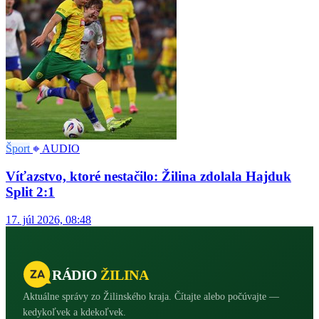
Šport
AUDIO
Víťazstvo, ktoré nestačilo: Žilina zdolala Hajduk
Split 2:1
17. júl 2026, 08:48
RÁDIO
ŽILINA
Aktuálne správy zo Žilinského kraja. Čítajte alebo počúvajte —
kedykoľvek a kdekoľvek.