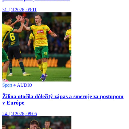
31. júl 2026, 09:11
Šport
AUDIO
Žilina otočila dôležitý zápas a smeruje za postupom
v Európe
24. júl 2026, 08:05