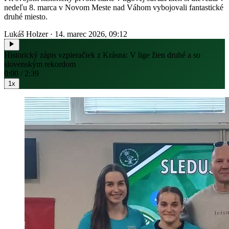
nedeľu 8. marca v Novom Meste nad Váhom vybojovali fantastické
druhé miesto.
Lukáš Holzer
·
14. marec 2026, 09:12
Historický zápis vzpieračiek z Krásna: V lige žien druhé a so
slovenským rekordom
0:00 / 2:39
1x