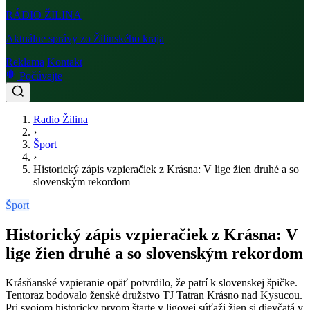
RÁDIO
ŽILINA
Aktuálne správy zo Žilinského kraja
Reklama
Kontakt
Počúvajte
Radio Žilina
›
Šport
›
Historický zápis vzpieračiek z Krásna: V lige žien druhé a so
slovenským rekordom
Šport
Historický zápis vzpieračiek z Krásna: V
lige žien druhé a so slovenským rekordom
Krásňanské vzpieranie opäť potvrdilo, že patrí k slovenskej špičke.
Tentoraz bodovalo ženské družstvo TJ Tatran Krásno nad Kysucou.
Pri svojom historicky prvom štarte v ligovej súťaži žien si dievčatá v