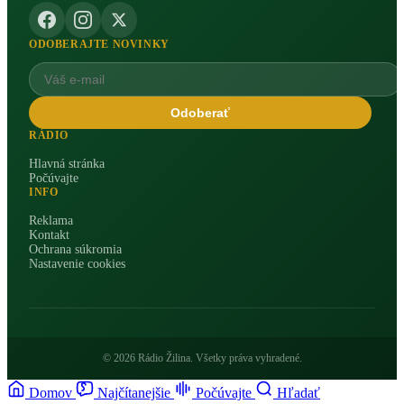
ODOBERAJTE NOVINKY
Odoberať
RÁDIO
Hlavná stránka
Počúvajte
INFO
Reklama
Kontakt
Ochrana súkromia
Nastavenie cookies
© 2026 Rádio Žilina. Všetky práva vyhradené.
Domov
Najčítanejšie
Počúvajte
Hľadať