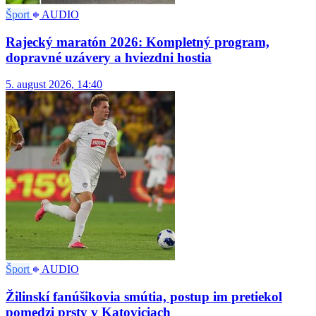
Šport
AUDIO
Rajecký maratón 2026: Kompletný program,
dopravné uzávery a hviezdni hostia
5. august 2026, 14:40
Šport
AUDIO
Žilinskí fanúšikovia smútia, postup im pretiekol
pomedzi prsty v Katoviciach