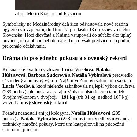
zdroj: Mesto Krásno nad Kysucou
Symbolicky na Medzinárodný deň žien odštartovala nová sezóna
ligy žien vo vzpieraní, do ktorej sa prihlásilo 13 družstiev z celého
Slovenska. Hoci dievčatá z Krásna vstupovali do súťaže ako úplný
nováčik, ich ambície neboli malé. To, čo však predviedli na pódiu,
prekonalo očakávania.
Dráma do posledného pokusu a slovenský rekord
Krásňanské kvarteto v zložení
Lucia Vecelová, Natália
Húšťavová, Barbora Sudorová a Natália Vybíralová
predviedlo
sústredený a bojovný výkon. Najžiarivejšou hviezdou tímu sa stala
Lucia Vecelová
, ktorá nielenže zaknihovala najlepší výkon družstva
(239 bodov), ale postarala sa aj o zápis do historických tabuliek.
Svojím výkonom v dvojboji –
191 kg
(trh 84 kg, nadhod 107 kg) –
vytvorila
nový slovenský rekord
.
Pozadu nezaostali ani jej kolegyne.
Natália Húšťavová
(235
bodov) a
Natália Vybíralová
(228 bodov) predviedli vyrovnané a
technicky náročné pokusy, ktoré tím katapultovali na priebežnú
striebornú priečku.