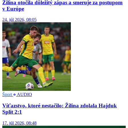
Žilina otočila dôležitý zápas a smeruje za postupom
v Európe
24. júl 2026, 08:05
Šport
AUDIO
Víťazstvo, ktoré nestačilo: Žilina zdolala Hajduk
Split 2:1
17. júl 2026, 08:48