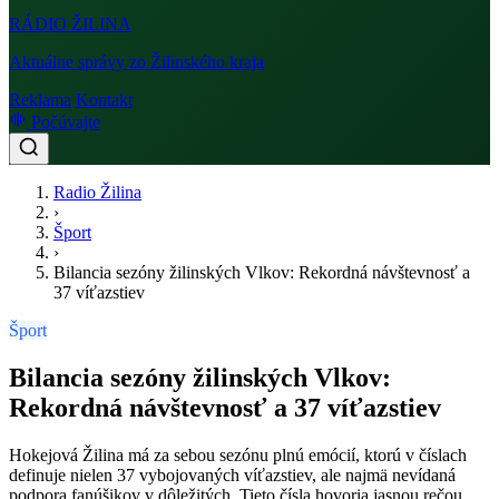
RÁDIO
ŽILINA
Aktuálne správy zo Žilinského kraja
Reklama
Kontakt
Počúvajte
Radio Žilina
›
Šport
›
Bilancia sezóny žilinských Vlkov: Rekordná návštevnosť a
37 víťazstiev
Šport
Bilancia sezóny žilinských Vlkov:
Rekordná návštevnosť a 37 víťazstiev
Hokejová Žilina má za sebou sezónu plnú emócií, ktorú v číslach
definuje nielen 37 vybojovaných víťazstiev, ale najmä nevídaná
podpora fanúšikov v dôležitých. Tieto čísla hovoria jasnou rečou.