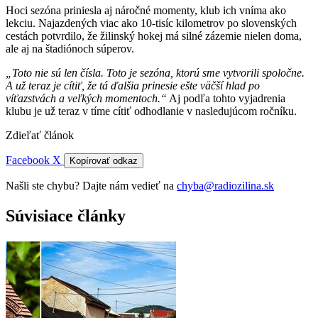
Hoci sezóna priniesla aj náročné momenty, klub ich vníma ako
lekciu. Najazdených viac ako 10-tisíc kilometrov po slovenských
cestách potvrdilo, že žilinský hokej má silné zázemie nielen doma,
ale aj na štadiónoch súperov.
„Toto nie sú len čísla. Toto je sezóna, ktorú sme vytvorili spoločne.
A už teraz je cítiť, že tá ďalšia prinesie ešte väčší hlad po
víťazstvách a veľkých momentoch.“
Aj podľa tohto vyjadrenia
klubu je už teraz v tíme cítiť odhodlanie v nasledujúcom ročníku.
Zdieľať článok
Facebook
X
Kopírovať odkaz
Našli ste chybu? Dajte nám vedieť na
chyba@radiozilina.sk
Súvisiace články