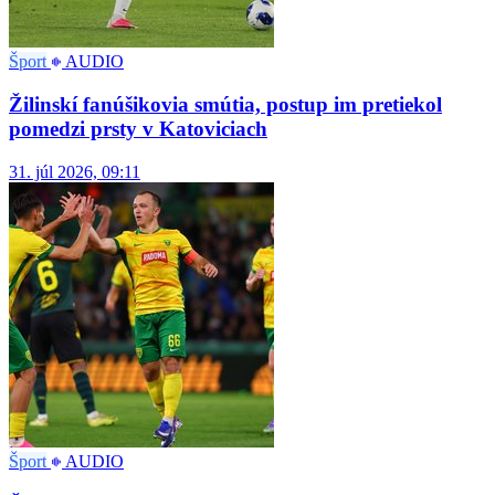
Šport
AUDIO
Žilinskí fanúšikovia smútia, postup im pretiekol
pomedzi prsty v Katoviciach
31. júl 2026, 09:11
Šport
AUDIO