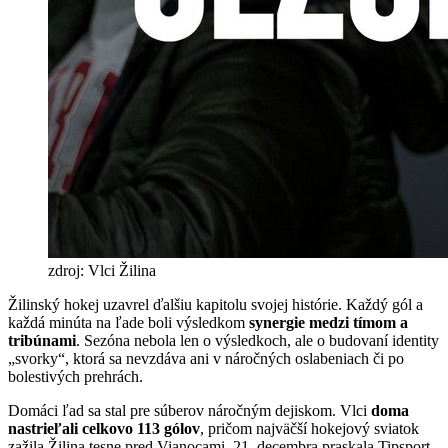
zdroj: Vlci Žilina
Žilinský hokej uzavrel ďalšiu kapitolu svojej histórie. Každý gól a
každá minúta na ľade boli výsledkom
synergie medzi tímom a
tribúnami
. Sezóna nebola len o výsledkoch, ale o budovaní identity
„svorky“, ktorá sa nevzdáva ani v náročných oslabeniach či po
bolestivých prehrách.
Domáci ľad sa stal pre súberov náročným dejiskom. Vlci
doma
nastrieľali celkovo 113 gólov
, pričom najväčší hokejový sviatok
zažila Žilina tesne pred Vianocami. 21. decembra praskala Tipsport