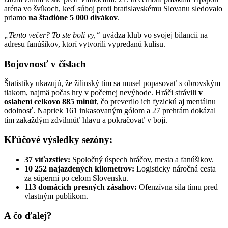
aréna vo švíkoch, keď súboj proti bratislavskému Slovanu sledovalo
priamo
na štadióne 5 000 divákov
.
„Tento večer? To ste boli vy,“
uvádza klub vo svojej bilancii na
adresu fanúšikov, ktorí vytvorili vypredanú kulisu.
Bojovnosť v číslach
Štatistiky ukazujú, že žilinský tím sa musel popasovať s obrovským
tlakom, najmä počas hry v početnej nevýhode. Hráči strávili
v
oslabení celkovo 885 minút
, čo preverilo ich fyzickú aj mentálnu
odolnosť. Napriek 161 inkasovaným gólom a 27 prehrám dokázal
tím zakaždým zdvihnúť hlavu a pokračovať v boji.
Kľúčové výsledky sezóny:
37 víťazstiev:
Spoločný úspech hráčov, mesta a fanúšikov.
10 252 najazdených kilometrov:
Logisticky náročná cesta
za súpermi po celom Slovensku.
113 domácich presných zásahov:
Ofenzívna sila tímu pred
vlastným publikom.
A čo ďalej?