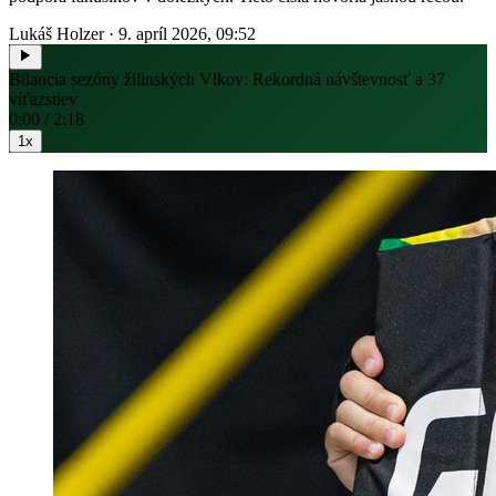
Lukáš Holzer
·
9. apríl 2026, 09:52
Bilancia sezóny žilinských Vlkov: Rekordná návštevnosť a 37
víťazstiev
0:00 / 2:18
1x