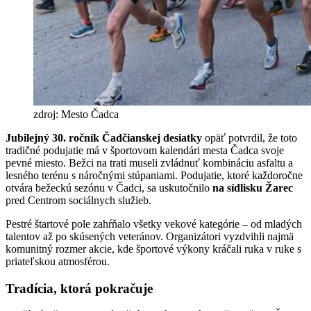
zdroj: Mesto Čadca
Jubilejný 30. ročník Čadčianskej desiatky
opäť potvrdil, že toto
tradičné podujatie má v športovom kalendári mesta Čadca svoje
pevné miesto. Bežci na trati museli zvládnuť kombináciu asfaltu a
lesného terénu s náročnými stúpaniami. Podujatie, ktoré každoročne
otvára bežeckú sezónu v Čadci, sa uskutočnilo
na sídlisku Žarec
pred Centrom sociálnych služieb.
Pestré štartové pole zahŕňalo všetky vekové kategórie – od mladých
talentov až po skúsených veteránov. Organizátori vyzdvihli najmä
komunitný rozmer akcie, kde športové výkony kráčali ruka v ruke s
priateľskou atmosférou.
Tradícia, ktorá pokračuje