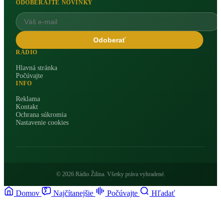
ODOBERAJTE NOVINKY
Odoberať
RÁDIO
Hlavná stránka
Počúvajte
INFO
Reklama
Kontakt
Ochrana súkromia
Nastavenie cookies
© 2026 Rádio Žilina. Všetky práva vyhradené.
Domov
Najčítanejšie
Počúvajte
Hľadať