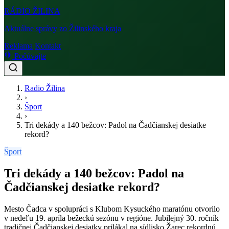
RÁDIO
ŽILINA
Aktuálne správy zo Žilinského kraja
Reklama
Kontakt
Počúvajte
Radio Žilina
›
Šport
›
Tri dekády a 140 bežcov: Padol na Čadčianskej desiatke
rekord?
Šport
Tri dekády a 140 bežcov: Padol na
Čadčianskej desiatke rekord?
Mesto Čadca v spolupráci s Klubom Kysuckého maratónu otvorilo
v nedeľu 19. apríla bežeckú sezónu v regióne. Jubilejný 30. ročník
tradičnej Čadčianskej desiatky prilákal na sídlisko Žarec rekordnú