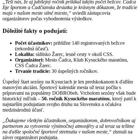
„Teší nás, že aj jubilejný ročník prilákal takýto počet bežcov. Čadca
žije športom a Čadčianska desiatka je krásnym dôkazom, že tradície
majú v našom meste silné miesto,“
uviedli zástupcovia
organizátorov počas vyhodnotenia výsledkov.
Dôležité fakty o podujatí:
Počet účastníkov:
približne 140 registrovaných bežcov
(rekordná účasť).
Lokalita:
sídlisko Žarec, lesné cesty v okolí CSS.
Organizátori:
Mesto Čadca, Klub Kysuckého maratónu,
CSS Čadca Žarec.
Trvanie tradície:
30 úspešných ročníkov.
Úspešný štart sezóny na Kysuciach je len predskokanom k ďalším
masovým akciám. Športový kalendár mesta už teraz počíta s
prípravami na populárny DOBRObeh. Vrcholom sezóny však bude
historický míľnik –
50. ročník Kysuckého maratónu
, ktorý patrí k
najstarším podujatiam svojho druhu na Slovensku a očakáva
medzinárodnú účasť.
„Ďakujeme všetkým účastníkom, organizátorom, dobrovoľníkom aj
partnerom za vytvorenie výnimočnej atmosféry a už teraz sa tešíme
na ďalšie spoločné športové stretnutia v našom meste,“
zhrnuli na
záver organizátori podujatia.