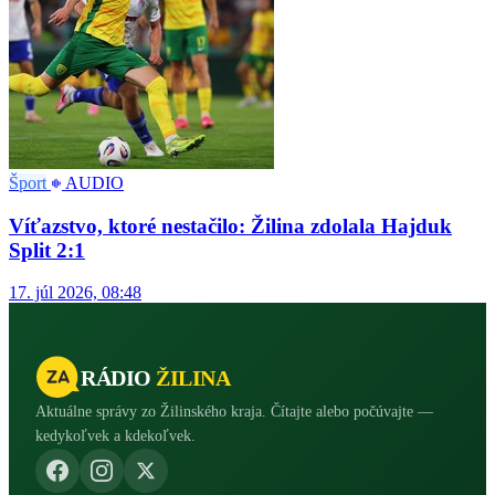
Šport
AUDIO
Víťazstvo, ktoré nestačilo: Žilina zdolala Hajduk
Split 2:1
17. júl 2026, 08:48
RÁDIO
ŽILINA
Aktuálne správy zo Žilinského kraja. Čítajte alebo počúvajte —
kedykoľvek a kdekoľvek.