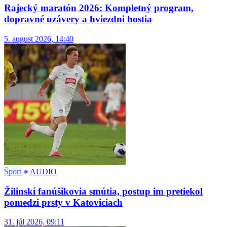
Rajecký maratón 2026: Kompletný program,
dopravné uzávery a hviezdni hostia
5. august 2026, 14:40
Šport
AUDIO
Žilinskí fanúšikovia smútia, postup im pretiekol
pomedzi prsty v Katoviciach
31. júl 2026, 09:11