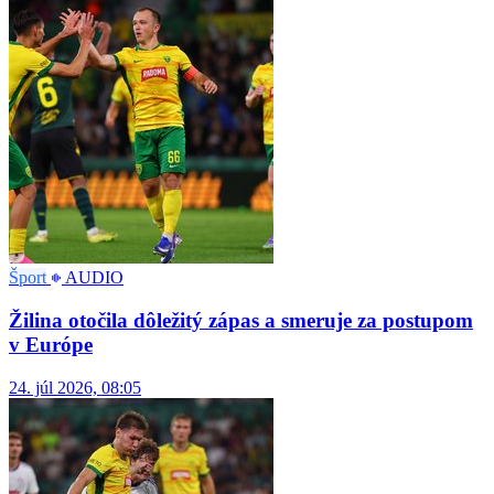
Šport
AUDIO
Žilina otočila dôležitý zápas a smeruje za postupom
v Európe
24. júl 2026, 08:05