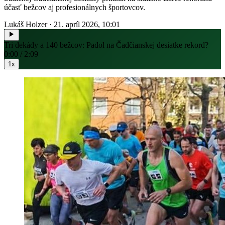
účasť bežcov aj profesionálnych športovcov.
Lukáš Holzer
·
21. apríl 2026, 10:01
Tri dekády a 140 bežcov: Padol na Čadčianskej desiatke rekord?
0:00 / 2:09
1x