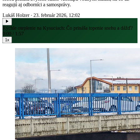
reagujú aj odborníci a samosprávy.
Lukáš Holzer
·
23. február 2026, 12:02
Rýchle oteplenie na Kysuciach: Čo prináša topenie snehu a dážď?
0:00 / 1:57
1x