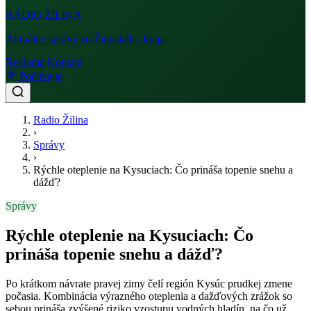
RÁDIO
ŽILINA
Aktuálne správy zo Žilinského kraja
Reklama
Kontakt
Počúvajte
Radio Žilina
›
Správy
›
Rýchle oteplenie na Kysuciach: Čo prináša topenie snehu a
dážď?
Správy
Rýchle oteplenie na Kysuciach: Čo
prináša topenie snehu a dážď?
Po krátkom návrate pravej zimy čelí región Kysúc prudkej zmene
počasia. Kombinácia výrazného oteplenia a dažďových zrážok so
sebou prináša zvýšené riziko vzostupu vodných hladín, na čo už