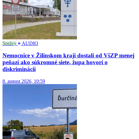
Správy
AUDIO
Nemocnice v Žilinskom kraji dostali od VšZP menej
peňazí ako súkromné siete, župa hovorí o
diskriminácii
8. august 2026, 10:59