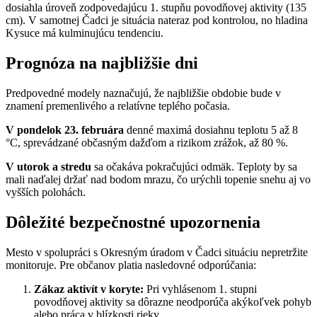
dosiahla úroveň zodpovedajúcu 1. stupňu povodňovej aktivity (135
cm). V samotnej Čadci je situácia nateraz pod kontrolou, no hladina
Kysuce má kulminujúcu tendenciu.
Prognóza na najbližšie dni
Predpovedné modely naznačujú, že najbližšie obdobie bude v
znamení premenlivého a relatívne teplého počasia.
V pondelok 23. februára
denné maximá dosiahnu teplotu 5 až 8
°C, sprevádzané občasným dažďom a rizikom zrážok, až 80 %.
V utorok a stredu
sa očakáva pokračujúci odmäk. Teploty by sa
mali naďalej držať nad bodom mrazu, čo urýchli topenie snehu aj vo
vyšších polohách.
Dôležité bezpečnostné upozornenia
Mesto v spolupráci s Okresným úradom v Čadci situáciu nepretržite
monitoruje. Pre občanov platia nasledovné odporúčania:
Zákaz aktivít v koryte:
Pri vyhlásenom 1. stupni
povodňovej aktivity sa dôrazne neodporúča akýkoľvek pohyb
alebo práca v blízkosti rieky.