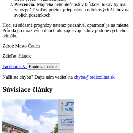
Prevencia:
Majitelia nehnuteľností v blízkosti tokov by mali
zabezpečiť voľný prietok priepustov a odtokových žľabov na
svojich pozemkoch.
Hoci sú súčasné prognózy nateraz priaznivé, opatrnosť je na mieste.
Príroda po mrazivých dňoch ukazuje svoju silu v podobe rýchleho
odmäku.
Zdroj: Mesto Čadca
Zdieľať článok
Facebook
X
Kopírovať odkaz
Našli ste chybu? Dajte nám vedieť na
chyba@radiozilina.sk
Súvisiace články