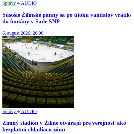
Správy
AUDIO
Súsošie Žilinské panny sa po útoku vandalov vrátilo
do fontány v Sade SNP
6. august 2026, 20:06
Správy
AUDIO
Zimný štadión v Žiline otvárajú pre verejnosť ako
bezplatnú chladiacu zónu