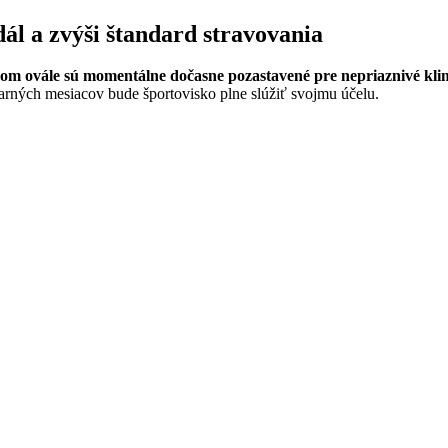
ál a zvýši štandard stravovania
ckom ovále sú momentálne dočasne pozastavené pre nepriaznivé kl
arných mesiacov bude športovisko plne slúžiť svojmu účelu.