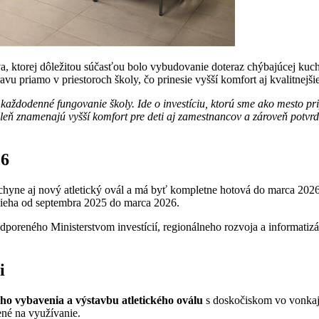
va, ktorej dôležitou súčasťou bolo vybudovanie doteraz chýbajúcej ku
priamo v priestoroch školy, čo prinesie vyšší komfort aj kvalitnejšie
 každodenné fungovanie školy. Ide o investíciu, ktorú sme ako mesto pr
znamenajú vyšší komfort pre deti aj zamestnancov a zároveň potvrdzujú
26
hyne aj nový atletický ovál a má byť kompletne hotová do marca 2026
ebieha od septembra 2025 do marca 2026.
dporeného Ministerstvom investícií, regionálneho rozvoja a informatiz
i
ho vybavenia a výstavbu atletického oválu
s doskočiskom vo vonkajš
ené na využívanie.