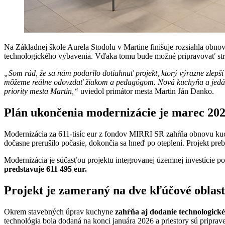
Na Základnej škole Aurela Stodolu v Martine finišuje rozsiahla obno
technologického vybavenia. Vďaka tomu bude možné pripravovať stravu 
„Som rád, že sa nám podarilo dotiahnuť projekt, ktorý výrazne zlepší
môžeme reálne odovzdať žiakom a pedagógom. Nová kuchyňa a jedáleň 
priority mesta Martin,“
uviedol primátor mesta Martin Ján Danko.
Plán ukončenia modernizácie je marec 20
Modernizácia za 611-tisíc eur z fondov MIRRI SR zahŕňa obnovu kuc
dočasne prerušilo počasie, dokončia sa hneď po oteplení. Projekt pr
Modernizácia je súčasťou projektu integrovanej územnej investície po
predstavuje
611 495 eur.
Projekt je zameraný na dve kľúčové oblast
Okrem stavebných úprav kuchyne
zahŕňa aj dodanie technologické
technológia bola dodaná na konci januára 2026 a priestory sú priprav