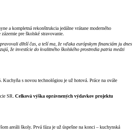
chyne a kompletná rekonštrukcia jedálne vrátane moderného
 zázemie pre školské stravovanie.
ipravovali dlhší čas, a teší ma, že vďaka európskym financiám ju dnes
, že investície do kvalitného školského prostredia patria medzi
. Kuchyňa s novou technológiou je už hotová. Práce na ovále
ácie SR.
Celková výška oprávnených výdavkov projektu
om areáli školy. Prvá fáza je už úspešne na konci – kuchynská