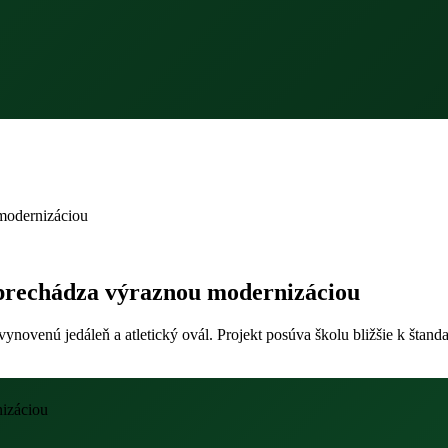
modernizáciou
 prechádza výraznou modernizáciou
venú jedáleň a atletický ovál. Projekt posúva školu bližšie k štandar
nizáciou