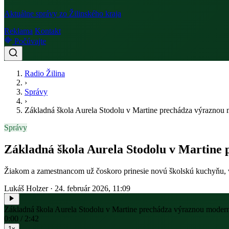
Aktuálne správy zo Žilinského kraja
Reklama
Kontakt
Počúvajte
Radio Žilina
›
Správy
›
Základná škola Aurela Stodolu v Martine prechádza výraznou 
Správy
Základná škola Aurela Stodolu v Martine
Žiakom a zamestnancom už čoskoro prinesie novú školskú kuchyňu, vyno
Lukáš Holzer
·
24. február 2026, 11:09
Základná škola Aurela Stodolu v Martine prechádza výraznou moder
0:00 / 2:42
1x