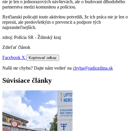
nie je len o jednorazových návštevách, ale o budovaní dlhodobého
partnerstva medzi komunitou a políciou.
Bytčianski policajti touto aktivitou potvrdili, že ich práca nie je len o
represii, ale predovšetkým o prevencii a podpore tých
najzraniteľnejších.
zdroj: Polícia SR - Žilinský kraj
Zdieľať článok
Facebook
X
Kopírovať odkaz
Našli ste chybu? Dajte nám vedieť na
chyba@radiozilina.sk
Súvisiace články