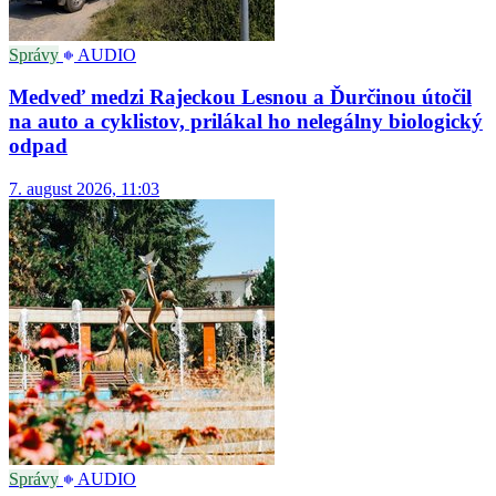
Správy
AUDIO
Medveď medzi Rajeckou Lesnou a Ďurčinou útočil
na auto a cyklistov, prilákal ho nelegálny biologický
odpad
7. august 2026, 11:03
Správy
AUDIO