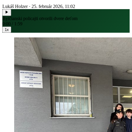
Lukáš Holzer
·
25. február 2026, 11:02
Bytčianski policajti otvorili dvere deťom
0:00 / 1:59
1x