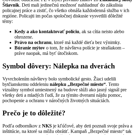
Štiavnik
. Deti mali jedinečnú možnosť nahliadnuť do zákulisia
policajnej práce a zistiť, čo všetko obnáša každodenná služba v ich
regióne. Policajti im počas spoločnej diskusie vysvetlili dôležité
témy:
Kedy a ako kontaktovať políciu
, ak sa cítia neisto alebo
ohrozene.
Právo na ochranu
, ktoré má každé dieťa bez výnimky.
Búranie mýtov
o tom, že návšteva polície je strašiakom –
práve naopak, má byť útočiskom.
Symbol dôvery: Nálepka na dverách
Vyvrcholením návštevy bolo symbolické gesto. Žiaci udelili
bytčianskemu oddeleniu
nálepku „Bezpečné miesto“
. Tento
vizuálny symbol umiestnený na budove slúži ako jasný signál pre
všetky deti a mladých ľudí, že za týmito dverami nájdu pomoc,
pochopenie a ochranu v náročných životných situáciách.
Prečo je to dôležité?
Podľa odborníkov z
NKS
je kľúčové, aby deti poznali svoje práva a
inštitúcie, na ktoré sa môžu obrátiť. Kampaň „Bezpečné miesto“ tak