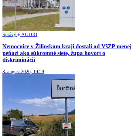
Správy
AUDIO
Nemocnice v Žilinskom kraji dostali od VšZP menej
peňazí ako súkromné siete, župa hovorí o
diskriminácii
8. august 2026, 10:59