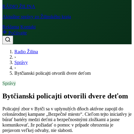
RÁDIO
ŽILINA
Aktuálne správy zo Žilinského kraja
Reklama
Kontakt
Počúvajte
Radio Žilina
›
Správy
›
Bytčianski policajti otvorili dvere deťom
Správy
Bytčianski policajti otvorili dvere deťom
Policajný zbor v Bytči sa v uplynulých dňoch aktívne zapojil do
celonárodnej kampane „Bezpečné miesto“. Cieľom tejto iniciatívy je
búrať bariéry medzi deťmi a bezpečnostnými zložkami a jasne
komunikovať, že požiadať o pomoc v prípade ohrozenia je
prejavom veľkej odvahy, nie slabosti.