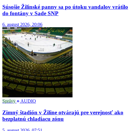
Súsošie Žilinské panny sa po útoku vandalov vrátilo
do fontány v Sade SNP
6. august 2026, 20:06
Správy
AUDIO
Zimný štadión v Žiline otvárajú pre verejnosť ako
bezplatnú chladiacu zónu
5. august 2026, 07:51