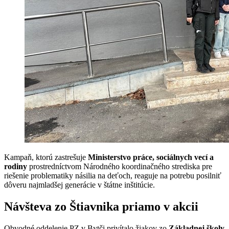
Kampaň, ktorú zastrešuje
Ministerstvo práce, sociálnych vecí a
rodiny
prostredníctvom Národného koordinačného strediska pre
riešenie problematiky násilia na deťoch, reaguje na potrebu posilniť
dôveru najmladšej generácie v štátne inštitúcie.
Návšteva zo Štiavnika priamo v akcii
Obvodné oddelenie PZ v Bytči privítalo žiakov zo
Základnej školy