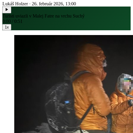
Lukáš Holzer
·
26. február 2026, 13:00
Turisti uviazli v Malej Fatre na vrchu Suchý
0:00 / 0:51
1x