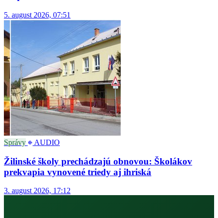
5. august 2026, 07:51
Správy
AUDIO
Žilinské školy prechádzajú obnovou: Školákov
prekvapia vynovené triedy aj ihriská
3. august 2026, 17:12