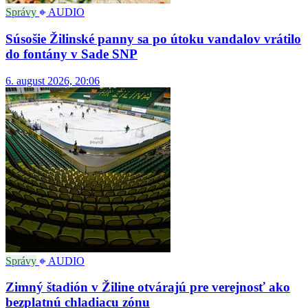
Správy
AUDIO
Súsošie Žilinské panny sa po útoku vandalov vrátilo
do fontány v Sade SNP
6. august 2026, 20:06
Správy
AUDIO
Zimný štadión v Žiline otvárajú pre verejnosť ako
bezplatnú chladiacu zónu