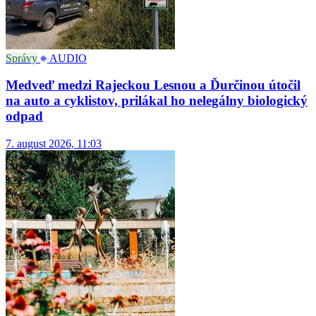
Správy
AUDIO
Medveď medzi Rajeckou Lesnou a Ďurčinou útočil
na auto a cyklistov, prilákal ho nelegálny biologický
odpad
7. august 2026, 11:03