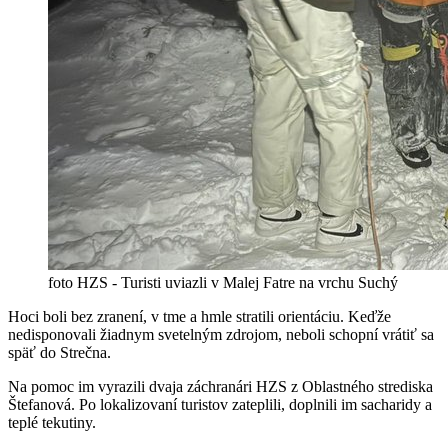
foto HZS - Turisti uviazli v Malej Fatre na vrchu Suchý
Hoci boli bez zranení, v tme a hmle stratili orientáciu. Keďže
nedisponovali žiadnym svetelným zdrojom, neboli schopní vrátiť sa
späť do Strečna.
Na pomoc im vyrazili dvaja záchranári HZS z Oblastného strediska
Štefanová. Po lokalizovaní turistov zateplili, doplnili im sacharidy a
teplé tekutiny.