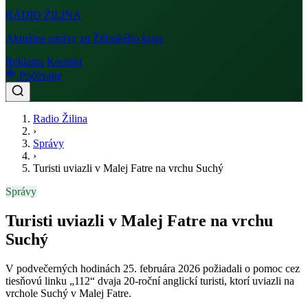
RÁDIO
ŽILINA
Aktuálne správy zo Žilinského kraja
Reklama
Kontakt
Počúvajte
Radio Žilina
›
Správy
›
Turisti uviazli v Malej Fatre na vrchu Suchý
Správy
Turisti uviazli v Malej Fatre na vrchu
Suchý
V podvečerných hodinách 25. februára 2026 požiadali o pomoc cez
tiesňovú linku „112“ dvaja 20-roční anglickí turisti, ktorí uviazli na
vrchole Suchý v Malej Fatre.