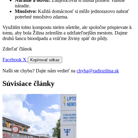
Náradie a odvoz:
Záujemcovia si musia priniesť vlastné
náradie.
Množstvo:
Každá domácnosť si môže jednorazovo nabrať
potrebné množstvo zdarma.
Využitím tohto kompostu nielen ušetríte, ale spoločne prispievate k
tomu, aby bola Žilina zelenším a udržateľnejším mestom. Dajme
druhú šancu bioodpadu a vráťme živiny späť do pôdy.
Zdieľať článok
Facebook
X
Kopírovať odkaz
Našli ste chybu? Dajte nám vedieť na
chyba@radiozilina.sk
Súvisiace články