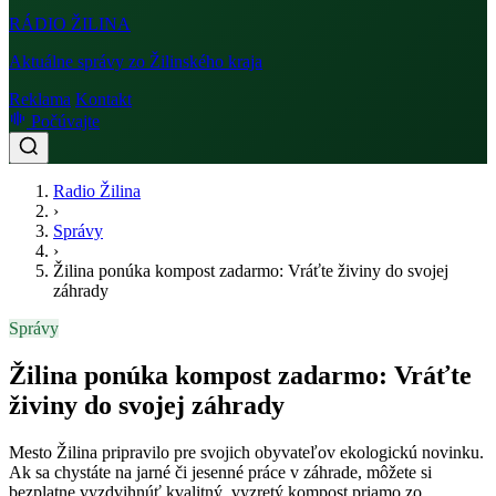
RÁDIO
ŽILINA
Aktuálne správy zo Žilinského kraja
Reklama
Kontakt
Počúvajte
Radio Žilina
›
Správy
›
Žilina ponúka kompost zadarmo: Vráťte živiny do svojej
záhrady
Správy
Žilina ponúka kompost zadarmo: Vráťte
živiny do svojej záhrady
Mesto Žilina pripravilo pre svojich obyvateľov ekologickú novinku.
Ak sa chystáte na jarné či jesenné práce v záhrade, môžete si
bezplatne vyzdvihnúť kvalitný, vyzretý kompost priamo zo