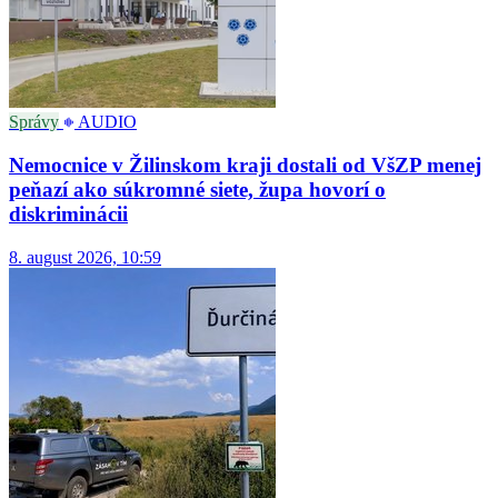
Správy
AUDIO
Nemocnice v Žilinskom kraji dostali od VšZP menej
peňazí ako súkromné siete, župa hovorí o
diskriminácii
8. august 2026, 10:59