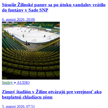
Súsošie Žilinské panny sa po útoku vandalov vrátilo
do fontány v Sade SNP
6. august 2026, 20:06
Správy
AUDIO
Zimný štadión v Žiline otvárajú pre verejnosť ako
bezplatnú chladiacu zónu
5. august 2026, 07:51