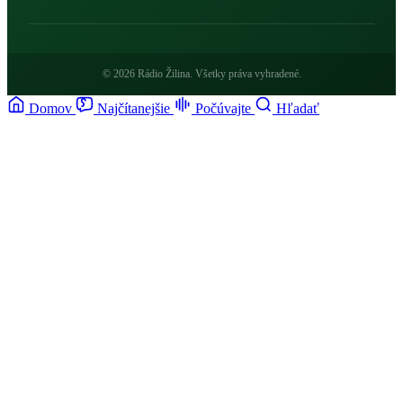
© 2026 Rádio Žilina. Všetky práva vyhradené.
Domov
Najčítanejšie
Počúvajte
Hľadať