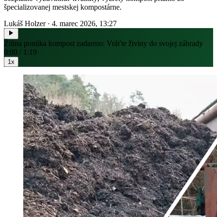
špecializovanej mestskej kompostárne.
Lukáš Holzer
·
4. marec 2026, 13:27
Žilina ponúka kompost zadarmo: Vráťte živiny do svojej záhrady
0:00 / 1:19
1x