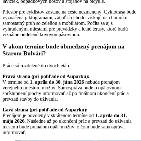
lavičiek, odpadkových košov a stojanov na bicykle.
Priestor pre cyklistov zostane na ceste nezmenený. Cyklotrasa bude
vyznačená piktogramami, zatiaľ čo chodci získajú na chodníku
samostatný pruh so zeleňou a mobiliárom. Počíta sa aj s
vyhradenými miestami pre prevádzky a letné terasy, ktoré budú
vizuálne oddelené kovovou pásovinou.
V akom termíne bude obmedzený prenájom na
Starom Bulvári?
Práce sú rozdelené do dvoch etáp.
Pravá strana (pri pohľade od Auparku):
V termíne od
1. apríla do 30. júna 2026
nebude prenájom
verejného priestoru možný. Samospráva bude o opätovnom
sprístupnení plochy informovať až po finálnom ukončení prác a
prevzatí stavby do užívania.
Ľavá strana (pri pohľade od Auparku):
Prenájom je povolený v skrátenom termíne od
1. apríla do 31.
mája 2026
. Následne až po ukončení prác a prevzatí do užívania
mestom bude prenájom opäť možný, o čom bude samospráva
informovať.