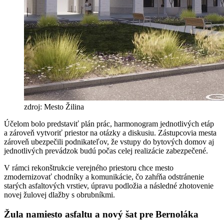
zdroj: Mesto Žilina
Účelom bolo predstaviť plán prác, harmonogram jednotlivých etáp
a zároveň vytvoriť priestor na otázky a diskusiu. Zástupcovia mesta
zároveň ubezpečili podnikateľov, že vstupy do bytových domov aj
jednotlivých prevádzok budú počas celej realizácie zabezpečené.
V rámci rekonštrukcie verejného priestoru chce mesto
zmodernizovať chodníky a komunikácie, čo zahŕňa odstránenie
starých asfaltových vrstiev, úpravu podložia a následné zhotovenie
novej žulovej dlažby s obrubníkmi.
Žula namiesto asfaltu a nový šat pre Bernoláka