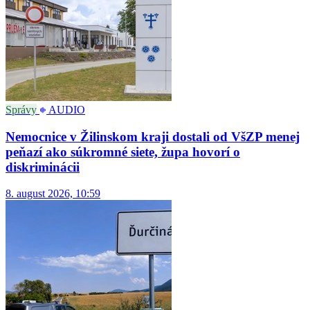
Správy
AUDIO
Nemocnice v Žilinskom kraji dostali od VšZP menej
peňazí ako súkromné siete, župa hovorí o
diskriminácii
8. august 2026, 10:59