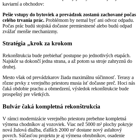
kaviarní a obchodov:
Pešie vstupy do bytoviek a prevádzok zostanú zachované počas
celého trvania prác.
Problémom by nemal byť ani odvoz odpadu.
Počas prác budú stojiská dočasne premiestnené alebo budú odpad
zvážať menšie mechanizmy.
Stratégia „krok za krokom
Rekonštrukcia bude prebiehať postupne po jednotlivých etapách.
Najskôr sa dokončí jedna strana, a až potom sa stroje zahryznú do
druhej.
Mesto však od prevádzkarov žiada maximálnu súčinnosť. Terasy a
rôzne prvky z verejného priestoru musia ísť dočasne preč. Hoci nás
čaká obdobie prachu a obmedzení, výsledok rekonštrukcie bude
prospešný pre všetkých.
Bulvár čaká kompletná rekonštrukcia
V rámci modernizácie verejného priestoru prebehne kompletná
výmena chodníkov aj vozoviek. Viac než 5000 m² plochy pokryje
nová žulová dlažba, ďalších 2000 m² dostane nový asfaltový
povrch. Súčasťou projektu je aj výmena obrubníkov, osadenie