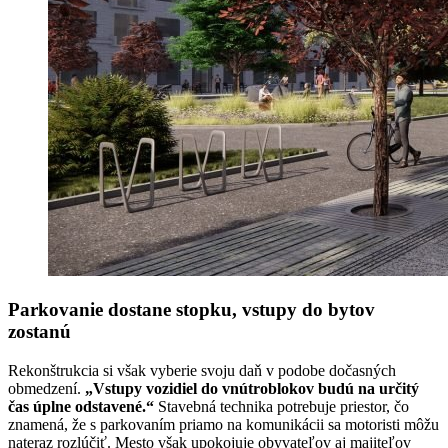
Parkovanie dostane stopku, vstupy do bytov
zostanú
Rekonštrukcia si však vyberie svoju daň v podobe dočasných
obmedzení.
„Vstupy vozidiel do vnútroblokov budú na určitý
čas úplne odstavené.“
Stavebná technika potrebuje priestor, čo
znamená, že s parkovaním priamo na komunikácii sa motoristi môžu
nateraz rozlúčiť. Mesto však upokojuje obyvateľov aj majiteľov