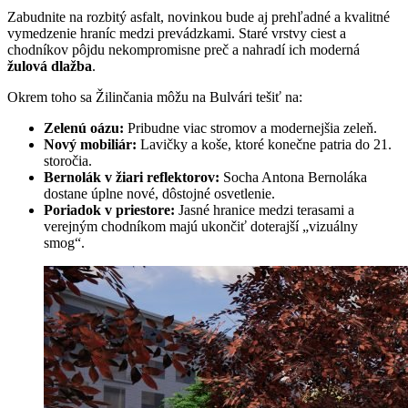
Zabudnite na rozbitý asfalt, novinkou bude aj prehľadné a kvalitné
vymedzenie hraníc medzi prevádzkami. Staré vrstvy ciest a
chodníkov pôjdu nekompromisne preč a nahradí ich moderná
žulová dlažba
.
Okrem toho sa Žilinčania môžu na Bulvári tešiť na:
Zelenú oázu:
Pribudne viac stromov a modernejšia zeleň.
Nový mobiliár:
Lavičky a koše, ktoré konečne patria do 21.
storočia.
Bernolák v žiari reflektorov:
Socha Antona Bernoláka
dostane úplne nové, dôstojné osvetlenie.
Poriadok v priestore:
Jasné hranice medzi terasami a
verejným chodníkom majú ukončiť doterajší „vizuálny
smog“.