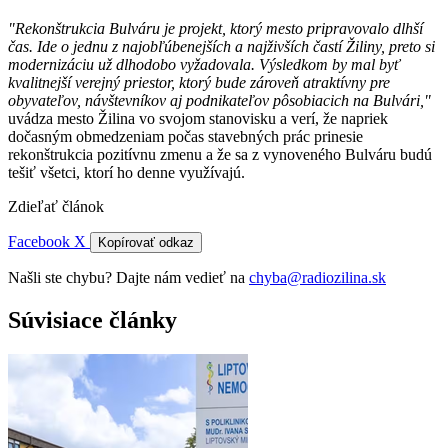
"Rekonštrukcia Bulváru je projekt, ktorý mesto pripravovalo dlhší
čas. Ide o jednu z najobľúbenejších a najživších častí Žiliny, preto si
modernizáciu už dlhodobo vyžadovala. Výsledkom by mal byť
kvalitnejší verejný priestor, ktorý bude zároveň atraktívny pre
obyvateľov, návštevníkov aj podnikateľov pôsobiacich na Bulvári,"
uvádza mesto Žilina vo svojom stanovisku a verí, že napriek
dočasným obmedzeniam počas stavebných prác prinesie
rekonštrukcia pozitívnu zmenu a že sa z vynoveného Bulváru budú
tešiť všetci, ktorí ho denne využívajú.
Zdieľať článok
Facebook
X
Kopírovať odkaz
Našli ste chybu? Dajte nám vedieť na
chyba@radiozilina.sk
Súvisiace články