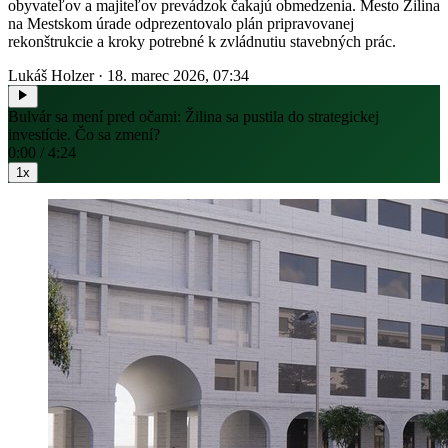
obyvateľov a majiteľov prevádzok čakajú obmedzenia. Mesto Žilina
na Mestskom úrade odprezentovalo plán pripravovanej
rekonštrukcie a kroky potrebné k zvládnutiu stavebných prác.
Lukáš Holzer
·
18. marec 2026, 07:34
Bulvár sa mení pred očami: Žilina sa pustila do strategickej
investície. Čo sa zmení?
0:00 / 4:24
1x