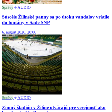
Správy
AUDIO
Súsošie Žilinské panny sa po útoku vandalov vrátilo
do fontány v Sade SNP
6. august 2026, 20:06
Správy
AUDIO
Zimný štadión v Žiline otvárajú pre verejnosť ako