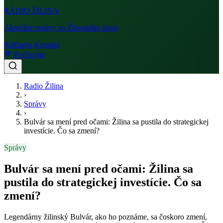
RÁDIO
ŽILINA
Aktuálne správy zo Žilinského kraja
Reklama
Kontakt
Počúvajte
Radio Žilina
›
Správy
›
Bulvár sa mení pred očami: Žilina sa pustila do strategickej
investície. Čo sa zmení?
Správy
Bulvár sa mení pred očami: Žilina sa
pustila do strategickej investície. Čo sa
zmení?
Legendárny žilinský Bulvár, ako ho poznáme, sa čoskoro zmení,