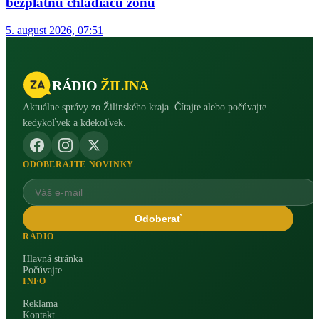
bezplatnú chladiacu zónu
5. august 2026, 07:51
RÁDIO
ŽILINA
Aktuálne správy zo Žilinského kraja. Čítajte alebo počúvajte —
kedykoľvek a kdekoľvek.
ODOBERAJTE NOVINKY
Odoberať
RÁDIO
Hlavná stránka
Počúvajte
INFO
Reklama
Kontakt