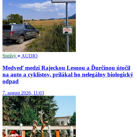
Správy
AUDIO
Medveď medzi Rajeckou Lesnou a Ďurčinou útočil
na auto a cyklistov, prilákal ho nelegálny biologický
odpad
7. august 2026, 11:03