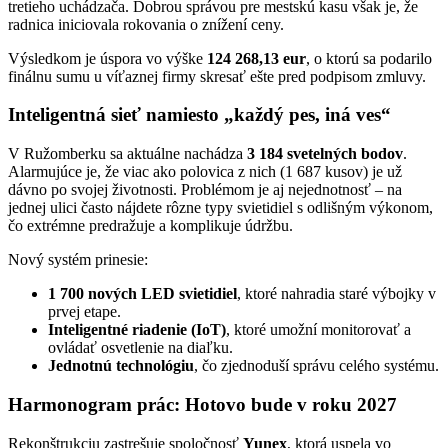
tretieho uchádzača. Dobrou správou pre mestskú kasu však je, že
radnica iniciovala rokovania o znížení ceny.
Výsledkom je úspora vo výške
124 268,13 eur
, o ktorú sa podarilo
finálnu sumu u víťaznej firmy skresať ešte pred podpisom zmluvy.
Inteligentná sieť namiesto „každý pes, iná ves“
V Ružomberku sa aktuálne nachádza
3 184 svetelných bodov
.
Alarmujúce je, že viac ako polovica z nich (1 687 kusov) je už
dávno po svojej životnosti. Problémom je aj nejednotnosť – na
jednej ulici často nájdete rôzne typy svietidiel s odlišným výkonom,
čo extrémne predražuje a komplikuje údržbu.
Nový systém prinesie:
1 700 nových LED svietidiel
, ktoré nahradia staré výbojky v
prvej etape.
Inteligentné riadenie (IoT)
, ktoré umožní monitorovať a
ovládať osvetlenie na diaľku.
Jednotnú technológiu
, čo zjednoduší správu celého systému.
Harmonogram prác: Hotovo bude v roku 2027
Rekonštrukciu zastrešuje spoločnosť
Yunex
, ktorá uspela vo