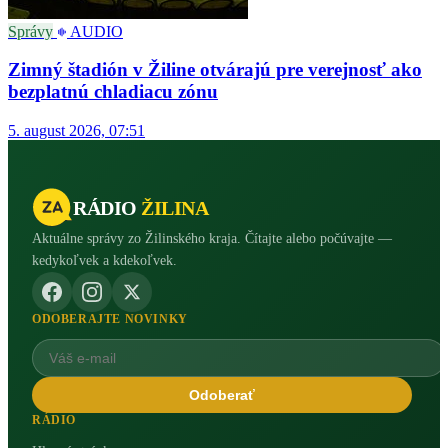
Správy
AUDIO
Zimný štadión v Žiline otvárajú pre verejnosť ako
bezplatnú chladiacu zónu
5. august 2026, 07:51
RÁDIO
ŽILINA
Aktuálne správy zo Žilinského kraja. Čítajte alebo počúvajte —
kedykoľvek a kdekoľvek.
ODOBERAJTE NOVINKY
Odoberať
RÁDIO