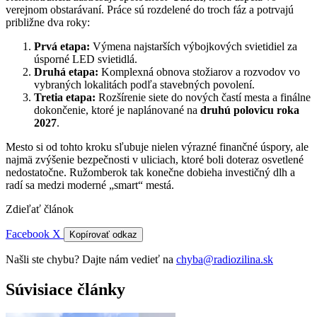
verejnom obstarávaní. Práce sú rozdelené do troch fáz a potrvajú
približne dva roky:
Prvá etapa:
Výmena najstarších výbojkových svietidiel za
úsporné LED svietidlá.
Druhá etapa:
Komplexná obnova stožiarov a rozvodov vo
vybraných lokalitách podľa stavebných povolení.
Tretia etapa:
Rozšírenie siete do nových častí mesta a finálne
dokončenie, ktoré je naplánované na
druhú polovicu roka
2027
.
Mesto si od tohto kroku sľubuje nielen výrazné finančné úspory, ale
najmä zvýšenie bezpečnosti v uliciach, ktoré boli doteraz osvetlené
nedostatočne. Ružomberok tak konečne dobieha investičný dlh a
radí sa medzi moderné „smart“ mestá.
Zdieľať článok
Facebook
X
Kopírovať odkaz
Našli ste chybu? Dajte nám vedieť na
chyba@radiozilina.sk
Súvisiace články