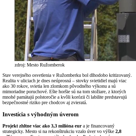
zdroj: Mesto Ružomberok
Stav verejného osvetlenia v Ružomberku bol dlhodobo kritizovaný.
Realita v uliciach je dnes neúprosná – stovky svietidiel majú viac
ako 30 rokov, svietia len zlomkom pôvodného výkonu a sú
mimoriadne poruchové. Ešte horšie sú na tom stožiare, z ktorých
mnohé pamätajú polstoročie a kvôli korózii či labilite predstavujú
bezpečnostné riziko pre chodcov aj zvieratá.
Investícia s výhodným úverom
Projekt zhltne viac ako 3,3 milióna eur
a je financovaný
strategicky. Mesto si na rekonštrukciu vzalo úver vo výške
2,8