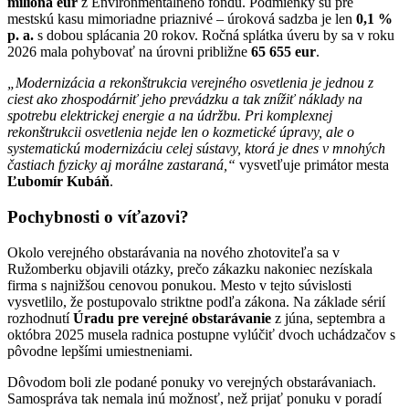
milióna eur
z Environmentálneho fondu. Podmienky sú pre
mestskú kasu mimoriadne priaznivé – úroková sadzba je len
0,1 %
p. a.
s dobou splácania 20 rokov. Ročná splátka úveru by sa v roku
2026 mala pohybovať na úrovni približne
65 655 eur
.
„Modernizácia a rekonštrukcia verejného osvetlenia je jednou z
ciest ako zhospodárniť jeho prevádzku a tak znížiť náklady na
spotrebu elektrickej energie a na údržbu. Pri komplexnej
rekonštrukcii osvetlenia nejde len o kozmetické úpravy, ale o
systematickú modernizáciu celej sústavy, ktorá je dnes v mnohých
častiach fyzicky aj morálne zastaraná,“
vysvetľuje primátor mesta
Ľubomír Kubáň
.
Pochybnosti o víťazovi?
Okolo verejného obstarávania na nového zhotoviteľa sa v
Ružomberku objavili otázky, prečo zákazku nakoniec nezískala
firma s najnižšou cenovou ponukou. Mesto v tejto súvislosti
vysvetlilo, že postupovalo striktne podľa zákona. Na základe sérií
rozhodnutí
Úradu pre verejné obstarávanie
z júna, septembra a
októbra 2025 musela radnica postupne vylúčiť dvoch uchádzačov s
pôvodne lepšími umiestneniami.
Dôvodom boli zle podané ponuky vo verejných obstarávaniach.
Samospráva tak nemala inú možnosť, než prijať ponuku v poradí