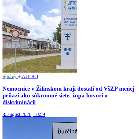
Správy
AUDIO
Nemocnice v Žilinskom kraji dostali od VšZP menej
peňazí ako súkromné siete, župa hovorí o
diskriminácii
8. august 2026, 10:59