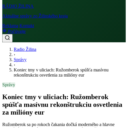
RÁDIO
ŽILINA
Aktuálne správy zo Žilinského kraja
Reklama
Kontakt
Počúvajte
Radio Žilina
›
Správy
›
Koniec tmy v uliciach: Ružomberok spúšťa masívnu
rekonštrukciu osvetlenia za milióny eur
Správy
Koniec tmy v uliciach: Ružomberok
spúšťa masívnu rekonštrukciu osvetlenia
za milióny eur
Ružomberok sa po rokoch čakania dočká moderného a hlavne