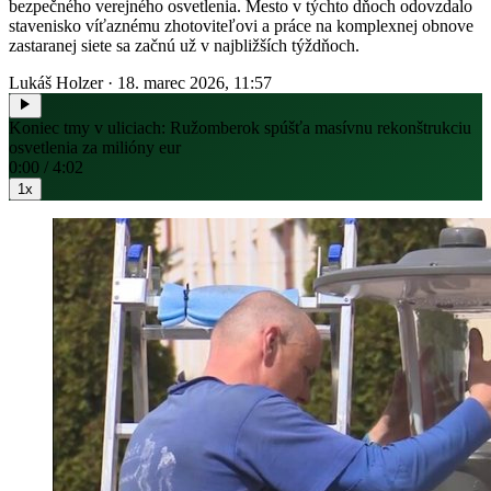
bezpečného verejného osvetlenia. Mesto v týchto dňoch odovzdalo
stavenisko víťaznému zhotoviteľovi a práce na komplexnej obnove
zastaranej siete sa začnú už v najbližších týždňoch.
Lukáš Holzer
·
18. marec 2026, 11:57
Koniec tmy v uliciach: Ružomberok spúšťa masívnu rekonštrukciu
osvetlenia za milióny eur
0:00 / 4:02
1x