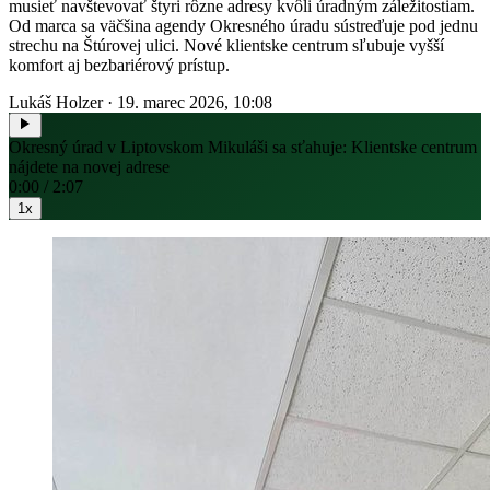
musieť navštevovať štyri rôzne adresy kvôli úradným záležitostiam.
Od marca sa väčšina agendy Okresného úradu sústreďuje pod jednu
strechu na Štúrovej ulici. Nové klientske centrum sľubuje vyšší
komfort aj bezbariérový prístup.
Lukáš Holzer
·
19. marec 2026, 10:08
Okresný úrad v Liptovskom Mikuláši sa sťahuje: Klientske centrum
nájdete na novej adrese
0:00 / 2:07
1x