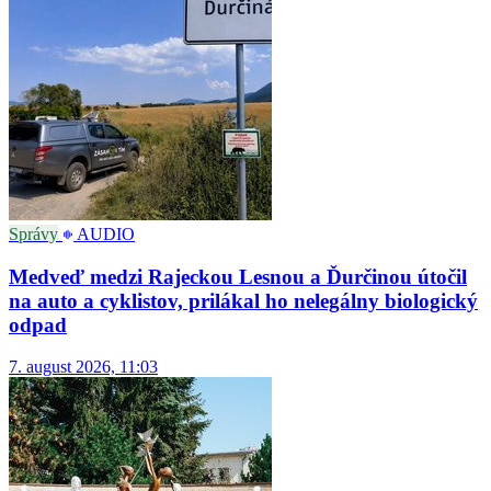
Správy
AUDIO
Medveď medzi Rajeckou Lesnou a Ďurčinou útočil
na auto a cyklistov, prilákal ho nelegálny biologický
odpad
7. august 2026, 11:03