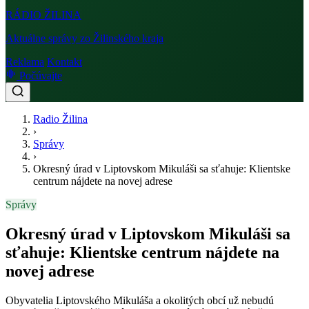
RÁDIO
ŽILINA
Aktuálne správy zo Žilinského kraja
Reklama
Kontakt
Počúvajte
Radio Žilina
›
Správy
›
Okresný úrad v Liptovskom Mikuláši sa sťahuje: Klientske
centrum nájdete na novej adrese
Správy
Okresný úrad v Liptovskom Mikuláši sa
sťahuje: Klientske centrum nájdete na
novej adrese
Obyvatelia Liptovského Mikuláša a okolitých obcí už nebudú