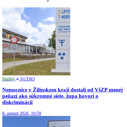
Správy
AUDIO
Nemocnice v Žilinskom kraji dostali od VšZP menej
peňazí ako súkromné siete, župa hovorí o
diskriminácii
8. august 2026, 10:59