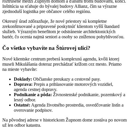
roztrúsené medzi Župným domom a ďalšími tromi budovami, končí.
Inštitúcia sa sťahuje do bývalej budovy Allianz, čím sa výrazne
zjednoduší logistika pre občanov celého regiónu.
Okresný úrad zdôrazňuje, že nové priestory sú kompletne
zrekonštruované a pripravené poskytnúť klientom vyšší štandard
služieb. Výrazným benefitom je odstránenie architektonických
bariér, čo ocenia najmä seniori a osoby so zníženou pohyblivosťou.
Čo všetko vybavíte na Štúrovej ulici?
Nové klientske centrum preberá komplexnú agendu, kvôli ktorej
museli Mikulášania doteraz prechádzať krížom cez mesto. Priamo
na mieste vybavíte:
Doklady:
Občianske preukazy a cestovné pasy.
Doprava:
Prepis a prihlasovanie motorových vozidiel,
agenda cestnej dopravy.
Podnikanie a pôda:
Živnostenské podnikanie, pozemkový a
lesný odbor.
Ostatné:
Agenda životného prostredia, osvedčovanie listín a
overovanie podpisov.
Na pôvodnej adrese v historickom Župnom dome zostáva po novom
už len odbor katastra.