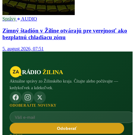
Správy
AUDIO
Zimný štadión v Žiline otvárajú pre verejnosť ako
bezplatnú chladiacu zónu
5. august 2026, 07:51
RÁDIO
ŽILINA
Aktuálne správy zo Žilinského kraja. Čítajte alebo počúvajte —
kedykoľvek a kdekoľvek.
ODOBERAJTE NOVINKY
Odoberať