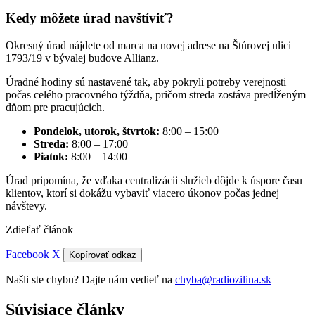
Kedy môžete úrad navštíviť?
Okresný úrad nájdete od marca na novej adrese na Štúrovej ulici
1793/19 v bývalej budove Allianz.
Úradné hodiny sú nastavené tak, aby pokryli potreby verejnosti
počas celého pracovného týždňa, pričom streda zostáva predĺženým
dňom pre pracujúcich.
Pondelok, utorok, štvrtok:
8:00 – 15:00
Streda:
8:00 – 17:00
Piatok:
8:00 – 14:00
Úrad pripomína, že vďaka centralizácii služieb dôjde k úspore času
klientov, ktorí si dokážu vybaviť viacero úkonov počas jednej
návštevy.
Zdieľať článok
Facebook
X
Kopírovať odkaz
Našli ste chybu? Dajte nám vedieť na
chyba@radiozilina.sk
Súvisiace články