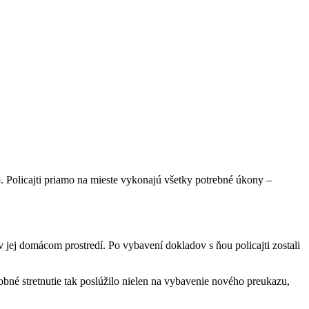
b. Policajti priamo na mieste vykonajú všetky potrebné úkony –
v jej domácom prostredí. Po vybavení dokladov s ňou policajti zostali
obné stretnutie tak poslúžilo nielen na vybavenie nového preukazu,