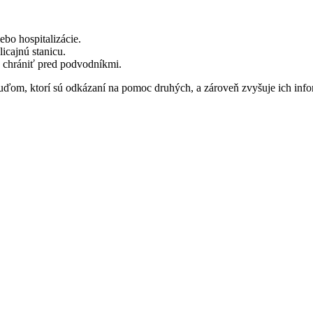
bo hospitalizácie.
icajnú stanicu.
a chrániť pred podvodníkmi.
uďom, ktorí sú odkázaní na pomoc druhých, a zároveň zvyšuje ich inf