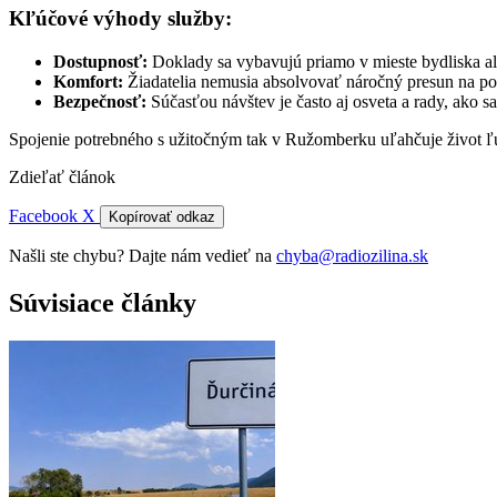
Kľúčové výhody služby:
Dostupnosť:
Doklady sa vybavujú priamo v mieste bydliska ale
Komfort:
Žiadatelia nemusia absolvovať náročný presun na pol
Bezpečnosť:
Súčasťou návštev je často aj osveta a rady, ako s
Spojenie potrebného s užitočným tak v Ružomberku uľahčuje život ľ
Zdieľať článok
Facebook
X
Kopírovať odkaz
Našli ste chybu? Dajte nám vedieť na
chyba@radiozilina.sk
Súvisiace články