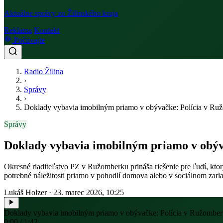
Aktuálne správy zo Žilinského kraja
Reklama
Kontakt
Počúvajte
Radio Žilina
›
Správy
›
Doklady vybavia imobilným priamo v obývačke: Polícia v Ruž
Správy
Doklady vybavia imobilným priamo v obýv
Okresné riaditeľstvo PZ v Ružomberku prináša riešenie pre ľudí, kt
potrebné náležitosti priamo v pohodlí domova alebo v sociálnom zaria
Lukáš Holzer
·
23. marec 2026, 10:25
Doklady vybavia imobilným priamo v obývačke: Polícia v Ružomberk
0:00 / 1:42