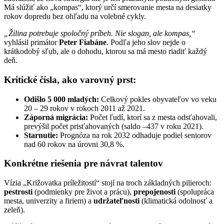
Má slúžiť ako „kompas“, ktorý určí smerovanie mesta na desiatky
rokov dopredu bez ohľadu na volebné cykly.
„Žilina potrebuje spoločný príbeh. Nie slogan, ale kompas,“
vyhlásil primátor
Peter Fiabáne
. Podľa jeho slov nejde o
krátkodobý sľub, ale o dohodu, ktorou sa má mesto riadiť každý
deň.
Kritické čísla, ako varovný prst:
Odišlo 5 000 mladých:
Celkový pokles obyvateľov vo veku
20 – 29 rokov v rokoch 2011 až 2021.
Záporná migrácia:
Počet ľudí, ktorí sa z mesta odsťahovali,
prevýšil počet prisťahovaných (saldo –437 v roku 2021).
Starnutie:
Prognóza na rok 2032 odhaduje podiel seniorov
nad 60 rokov na úrovni 30,8 %.
Konkrétne riešenia pre návrat talentov
Vízia „Križovatka príležitostí“ stojí na troch základných pilieroch:
pestrosti
(podmienky pre život a prácu),
prepojenosti
(spolupráca
mesta, univerzity a firiem) a
udržateľnosti
(klimatická odolnosť a
zeleň).