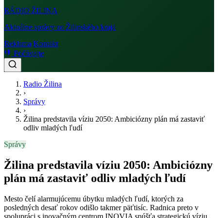
RÁDIO
ŽILINA
Aktuálne správy zo Žilinského kraja
Reklama
Kontakt
Počúvajte
Radio Žilina
›
Správy
›
Žilina predstavila víziu 2050: Ambiciózny plán má zastaviť
odliv mladých ľudí
Správy
Žilina predstavila víziu 2050: Ambiciózny
plán má zastaviť odliv mladých ľudí
Mesto čelí alarmujúcemu úbytku mladých ľudí, ktorých za
posledných desať rokov odišlo takmer päťtisíc. Radnica preto v
spolupráci s inovačným centrom INOVIA spúšťa strategickú víziu