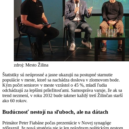
zdroj: Mesto Žilina
Štatistiky sú neúprosné a jasne ukazujú na postupné starnutie
populácie v meste, ktoré sa nachádza doslova v zlomovom bode.
Kým počet seniorov v meste vzrástol o 45 %, mladí ľudia
odchádzajú za lepšími príležitosťami. Samospráva varuje, že ak sa
trend nezmení, v roku 2032 bude takmer každý tretí Žilinčan starší
ako 60 rokov.
Budúcnosť nestojí na sľuboch, ale na dátach
Primátor Peter Fiabáne počas prezentácie v Novej synagóge
zdôraznil, že nová stratégia nie je len prázdnym politickým gestom.