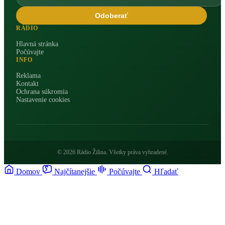
Odoberať
RÁDIO
Hlavná stránka
Počúvajte
INFO
Reklama
Kontakt
Ochrana súkromia
Nastavenie cookies
© 2026 Rádio Žilina. Všetky práva vyhradené.
Domov
Najčítanejšie
Počúvajte
Hľadať