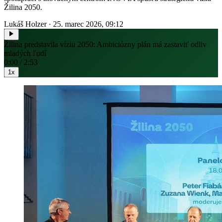
Žilina 2050.
Lukáš Holzer
·
25. marec 2026, 09:12
Žilina predstavila víziu 2050: Ambiciózny plán má zastaviť odliv
mladých ľudí
0:00 / 2:53
1x