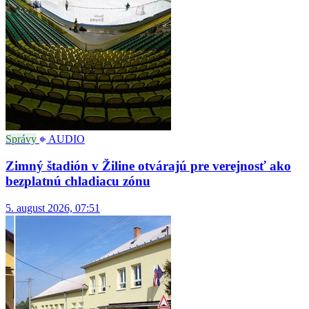
Správy
AUDIO
Zimný štadión v Žiline otvárajú pre verejnosť ako
bezplatnú chladiacu zónu
5. august 2026, 07:51