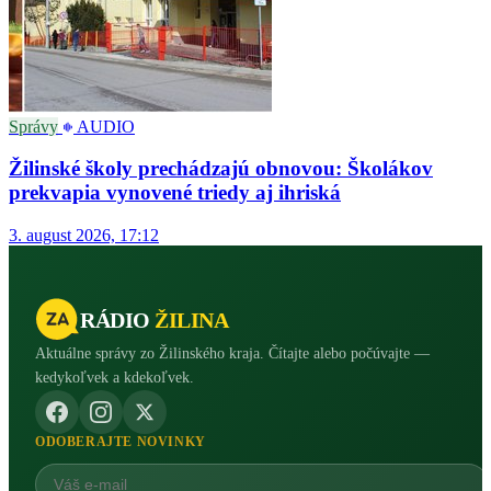
Správy
AUDIO
Žilinské školy prechádzajú obnovou: Školákov
prekvapia vynovené triedy aj ihriská
3. august 2026, 17:12
RÁDIO
ŽILINA
Aktuálne správy zo Žilinského kraja. Čítajte alebo počúvajte —
kedykoľvek a kdekoľvek.
ODOBERAJTE NOVINKY