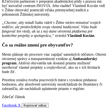
Kľúčovým partnerom v prepojení akademickej pôdy s praxou má
byť inovačné centrum INOVIA. Jeho riaditeľ Vlastimil Kocián vidí
v Žiline obrovský potenciál vďaka priemyselnej tradícii a
prítomnosti Žilinskej univerzity.
„Chceme, aby mladí ľudia videli v Žiline nielen minulosť svojich
rodičov, ale predovšetkým svoju vlastnú budúcnosť. Vízia bude
fungovať len vtedy, ak sa z nej stane otvorená platforma pre
konkrétne projekty a spoluprácu,“
uviedol
Vlastimil Kocián
.
Čo sa reálne zmení pre obyvateľov?
Mesto plánuje do procesov viac zapájať samotných občanov. Okrem
otvorenej správy a transparentnosti vznikne aj
Ambasádorský
program
. Aktívni obyvatelia tak dostanú priamu možnosť
navrhovať vlastné projekty a ovplyvňovať, ako sa v ich štvrtiach
bude žiť.
Prioritou zostáva tvorba pracovných miest s vysokou pridanou
hodnotou, aby absolventi univerzity neodchádzali do Bratislavy či
zahraničia, ale nachádzali uplatnenie priamo v regióne.
Zdieľať článok
Facebook
X
Kopírovať odkaz