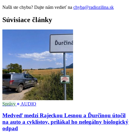
Našli ste chybu? Dajte nám vedieť na
chyba@radiozilina.sk
Súvisiace články
Správy
AUDIO
Medveď medzi Rajeckou Lesnou a Ďurčinou útočil
na auto a cyklistov, prilákal ho nelegálny biologický
odpad