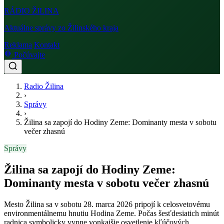
RÁDIO
ŽILINA
Aktuálne správy zo Žilinského kraja
Reklama
Kontakt
Počúvajte
Radio Žilina
›
Správy
›
Žilina sa zapojí do Hodiny Zeme: Dominanty mesta v sobotu
večer zhasnú
Správy
Žilina sa zapojí do Hodiny Zeme:
Dominanty mesta v sobotu večer zhasnú
Mesto Žilina sa v sobotu 28. marca 2026 pripojí k celosvetovému
environmentálnemu hnutiu Hodina Zeme. Počas šesťdesiatich minút
radnica symbolicky vypne vonkajšie osvetlenie kľúčových