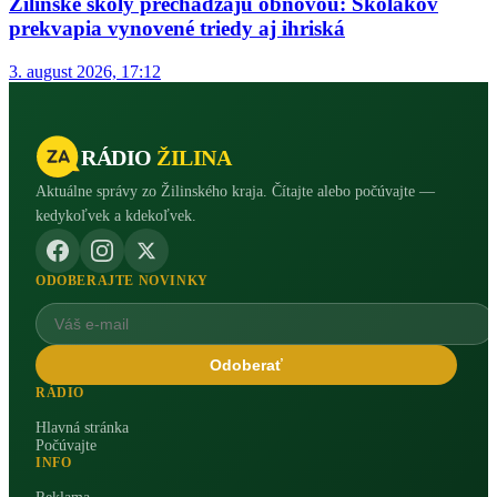
Žilinské školy prechádzajú obnovou: Školákov
prekvapia vynovené triedy aj ihriská
3. august 2026, 17:12
RÁDIO
ŽILINA
Aktuálne správy zo Žilinského kraja. Čítajte alebo počúvajte —
kedykoľvek a kdekoľvek.
ODOBERAJTE NOVINKY
Odoberať
RÁDIO
Hlavná stránka
Počúvajte
INFO