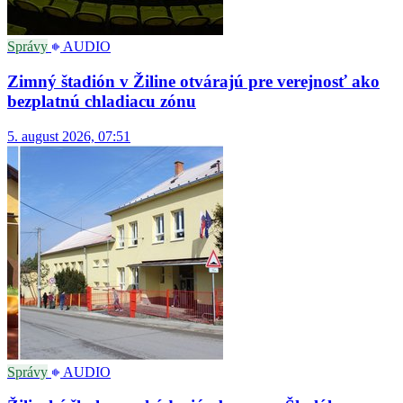
Správy
AUDIO
Zimný štadión v Žiline otvárajú pre verejnosť ako
bezplatnú chladiacu zónu
5. august 2026, 07:51
Správy
AUDIO