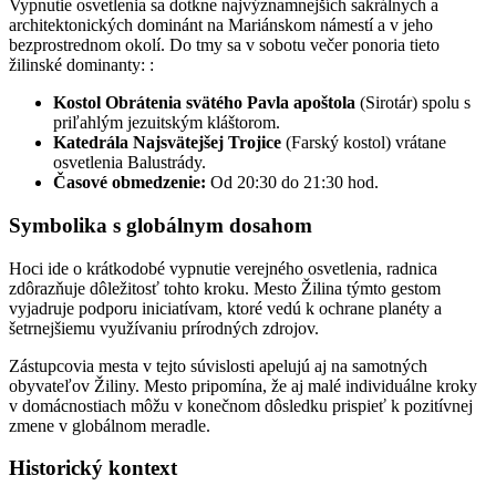
Vypnutie osvetlenia sa dotkne najvýznamnejších sakrálnych a
architektonických dominánt na Mariánskom námestí a v jeho
bezprostrednom okolí. Do tmy sa v sobotu večer ponoria tieto
žilinské dominanty: :
Kostol Obrátenia svätého Pavla apoštola
(Sirotár) spolu s
priľahlým jezuitským kláštorom.
Katedrála Najsvätejšej Trojice
(Farský kostol) vrátane
osvetlenia Balustrády.
Časové obmedzenie:
Od 20:30 do 21:30 hod.
Symbolika s globálnym dosahom
Hoci ide o krátkodobé vypnutie verejného osvetlenia, radnica
zdôrazňuje dôležitosť tohto kroku. Mesto Žilina týmto gestom
vyjadruje podporu iniciatívam, ktoré vedú k ochrane planéty a
šetrnejšiemu využívaniu prírodných zdrojov.
Zástupcovia mesta v tejto súvislosti apelujú aj na samotných
obyvateľov Žiliny. Mesto pripomína, že aj malé individuálne kroky
v domácnostiach môžu v konečnom dôsledku prispieť k pozitívnej
zmene v globálnom meradle.
Historický kontext