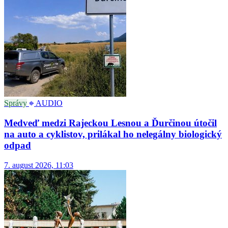
Správy
AUDIO
Medveď medzi Rajeckou Lesnou a Ďurčinou útočil
na auto a cyklistov, prilákal ho nelegálny biologický
odpad
7. august 2026, 11:03