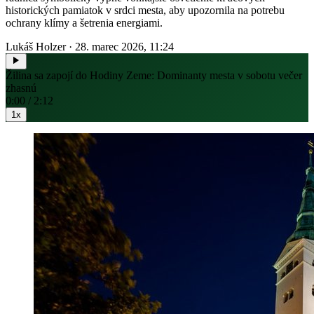
historických pamiatok v srdci mesta, aby upozornila na potrebu
ochrany klímy a šetrenia energiami.
Lukáš Holzer
·
28. marec 2026, 11:24
Žilina sa zapojí do Hodiny Zeme: Dominanty mesta v sobotu večer
zhasnú
0:00 / 2:12
1x