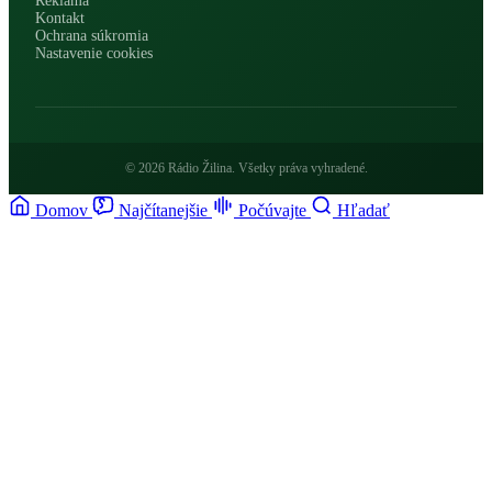
Reklama
Kontakt
Ochrana súkromia
Nastavenie cookies
© 2026 Rádio Žilina. Všetky práva vyhradené.
Domov
Najčítanejšie
Počúvajte
Hľadať