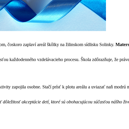
m, čoskoro zaplaví areál škôlky na žilinskom sídlisku Solinky.
Maters
časťou každodenného vzdelávacieho procesu. Škola zdôrazňuje, že práve
ktivity zapojila osobne. Stačí prísť k plotu areálu a uviazať naň modrú 
 dôležitosť akceptácie detí, ktoré sú obohacujúcou súčasťou nášho živ