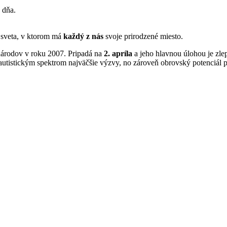
 dňa.
u sveta, v ktorom má
každý z nás
svoje prirodzené miesto.
národov v roku 2007. Pripadá na
2. apríla
a jeho hlavnou úlohou je zlep
s autistickým spektrom najväčšie výzvy, no zároveň obrovský potenciál p