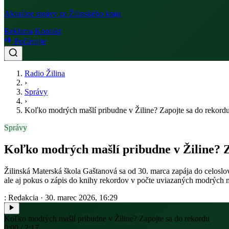
Aktuálne správy zo Žilinského kraja
Reklama
Kontakt
Počúvajte
Radio Žilina
›
Správy
›
Koľko modrých mašlí pribudne v Žiline? Zapojte sa do rekord
Správy
Koľko modrých mašlí pribudne v Žiline? Z
Žilinská Materská škola Gaštanová sa od 30. marca zapája do celoslov
ale aj pokus o zápis do knihy rekordov v počte uviazaných modrých m
: Redakcia
·
30. marec 2026, 16:29
Koľko modrých mašlí pribudne v Žiline? Zapojte sa do rekordu
0:00 / 2:17