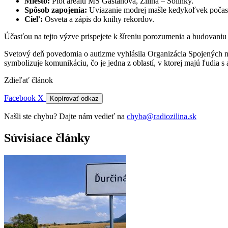
Miesto:
Plot areálu MŠ Gaštanová, Žilina – Solinky.
Spôsob zapojenia:
Uviazanie modrej mašle kedykoľvek počas
Cieľ:
Osveta a zápis do knihy rekordov.
Účasťou na tejto výzve prispejete k šíreniu porozumenia a budovani
Svetový deň povedomia o autizme vyhlásila Organizácia Spojených 
symbolizuje komunikáciu, čo je jedna z oblastí, v ktorej majú ľudia 
Zdieľať článok
Facebook
X
Kopírovať odkaz
Našli ste chybu? Dajte nám vedieť na
chyba@radiozilina.sk
Súvisiace články