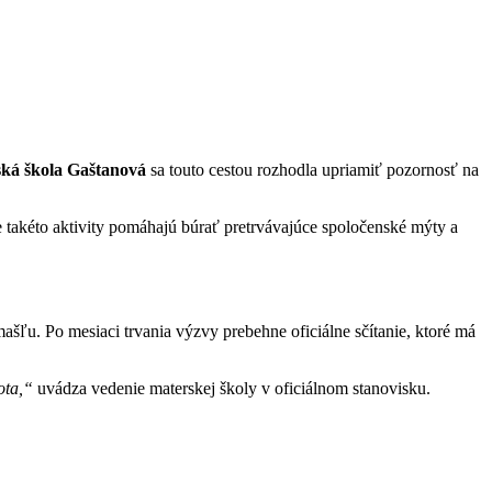
ká škola Gaštanová
sa touto cestou rozhodla upriamiť pozornosť na
 takéto aktivity pomáhajú búrať pretrvávajúce spoločenské mýty a
mašľu. Po mesiaci trvania výzvy prebehne oficiálne sčítanie, ktoré má
ota,“
uvádza vedenie materskej školy v oficiálnom stanovisku.