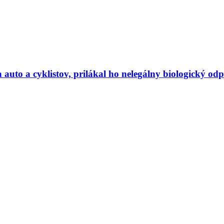
uto a cyklistov, prilákal ho nelegálny biologický od