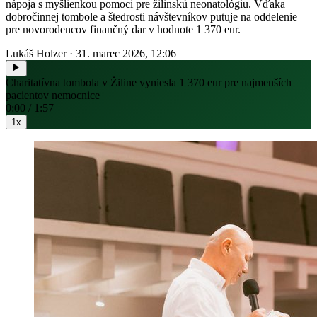
nápoja s myšlienkou pomoci pre žilinskú neonatológiu. Vďaka
dobročinnej tombole a štedrosti návštevníkov putuje na oddelenie
pre novorodencov finančný dar v hodnote 1 370 eur.
Lukáš Holzer
·
31. marec 2026, 12:06
Charitatívna tombola v Žiline vyniesla 1 370 eur pre najmenších
pacientov nemocnice
0:00 / 1:57
1x