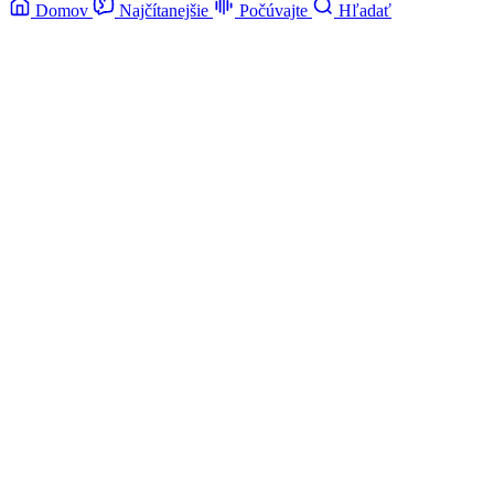
Domov
Najčítanejšie
Počúvajte
Hľadať