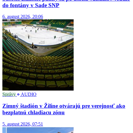
do fontány v Sade SNP
6. august 2026, 20:06
Správy
AUDIO
Zimný štadión v Žiline otvárajú pre verejnosť ako
bezplatnú chladiacu zónu
5. august 2026, 07:51