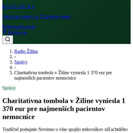
RÁDIO
ŽILINA
Aktuálne správy zo Žilinského kraja
Reklama
Kontakt
Počúvajte
Radio Žilina
›
Správy
›
Charitatívna tombola v Žiline vyniesla 1 370 eur pre
najmenších pacientov nemocnice
Správy
Charitatívna tombola v Žiline vyniesla 1
370 eur pre najmenších pacientov
nemocnice
Tradičné podujatie Nevinne o víne spojilo milovníkov ušľachtilého