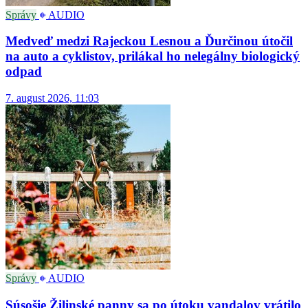
Správy
AUDIO
Medveď medzi Rajeckou Lesnou a Ďurčinou útočil
na auto a cyklistov, prilákal ho nelegálny biologický
odpad
7. august 2026, 11:03
Správy
AUDIO
Súsošie Žilinské panny sa po útoku vandalov vrátilo