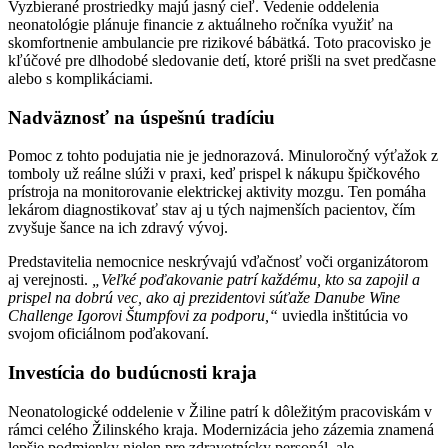
Vyzbierané prostriedky majú jasný cieľ. Vedenie oddelenia
neonatológie plánuje financie z aktuálneho ročníka využiť na
skomfortnenie ambulancie pre rizikové bábätká. Toto pracovisko je
kľúčové pre dlhodobé sledovanie detí, ktoré prišli na svet predčasne
alebo s komplikáciami.
Nadväznosť na úspešnú tradíciu
Pomoc z tohto podujatia nie je jednorazová. Minuloročný výťažok z
tomboly už reálne slúži v praxi, keď prispel k nákupu špičkového
prístroja na monitorovanie elektrickej aktivity mozgu. Ten pomáha
lekárom diagnostikovať stav aj u tých najmenších pacientov, čím
zvyšuje šance na ich zdravý vývoj.
Predstavitelia nemocnice neskrývajú vďačnosť voči organizátorom
aj verejnosti.
„Veľké poďakovanie patrí každému, kto sa zapojil a
prispel na dobrú vec, ako aj prezidentovi súťaže Danube Wine
Challenge Igorovi Štumpfovi za podporu,“
uviedla inštitúcia vo
svojom oficiálnom poďakovaní.
Investícia do budúcnosti kraja
Neonatologické oddelenie v Žiline patrí k dôležitým pracoviskám v
rámci celého Žilinského kraja. Modernizácia jeho zázemia znamená
lepšie podmienky nielen pre zdravotnícky personál, ale