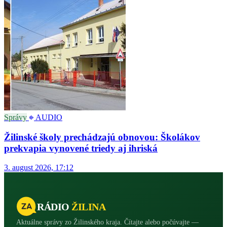
Správy
AUDIO
Žilinské školy prechádzajú obnovou: Školákov
prekvapia vynovené triedy aj ihriská
3. august 2026, 17:12
RÁDIO
ŽILINA
Aktuálne správy zo Žilinského kraja. Čítajte alebo počúvajte —