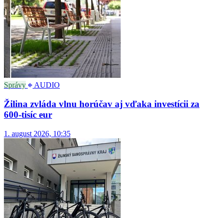
Správy
AUDIO
Žilina zvláda vlnu horúčav aj vďaka investícii za
600-tisíc eur
1. august 2026, 10:35