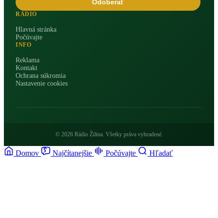
Odoberať
RÁDIO
Hlavná stránka
Počúvajte
INFO
Reklama
Kontakt
Ochrana súkromia
Nastavenie cookies
© 2026 Rádio Žilina. Všetky práva vyhradené.
Domov
Najčítanejšie
Počúvajte
Hľadať