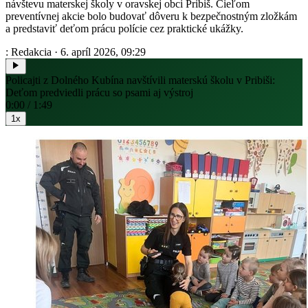
návštevu materskej školy v oravskej obci Pribiš. Cieľom
preventívnej akcie bolo budovať dôveru k bezpečnostným zložkám
a predstaviť deťom prácu polície cez praktické ukážky.
: Redakcia
·
6. apríl 2026, 09:29
Policajti z Dolného Kubína navštívili materskú školu v Pribiši:
Deťom predviedli prácu so psami aj výstroj
0:00 / 1:49
1x