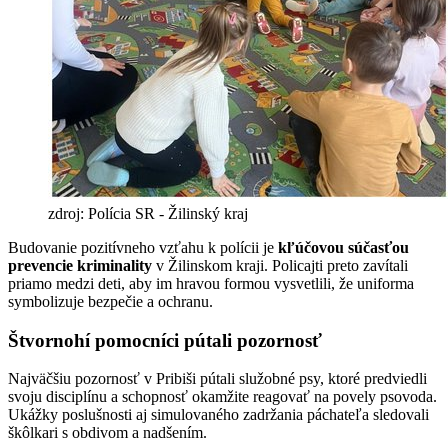
zdroj: Polícia SR - Žilinský kraj
Budovanie pozitívneho vzťahu k polícii je
kľúčovou súčasťou
prevencie kriminality
v Žilinskom kraji. Policajti preto zavítali
priamo medzi deti, aby im hravou formou vysvetlili, že uniforma
symbolizuje bezpečie a ochranu.
Štvornohí pomocníci pútali pozornosť
Najväčšiu pozornosť v Pribiši pútali služobné psy, ktoré predviedli
svoju disciplínu a schopnosť okamžite reagovať na povely psovoda.
Ukážky poslušnosti aj simulovaného zadržania páchateľa sledovali
škôlkari s obdivom a nadšením.