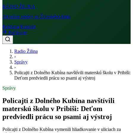
RÁDIO
ŽILINA
Aktuálne správy zo Žilinského kraja
Reklama
Kontakt
Počúvajte
Radio Žilina
›
Správy
›
Policajti z Dolného Kubína navštívili materskú školu v Pribiši:
Deťom predviedli prácu so psami aj výstroj
Správy
Policajti z Dolného Kubína navštívili
materskú školu v Pribiši: Deťom
predviedli prácu so psami aj výstroj
Policajti z Dolného Kubína vymenili hliadkovanie v uliciach za