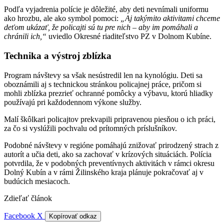
Podľa vyjadrenia polície je dôležité, aby deti nevnímali uniformu
ako hrozbu, ale ako symbol pomoci:
„Aj takýmito aktivitami chceme
deťom ukázať, že policajti sú tu pre nich – aby im pomáhali a
chránili ich,“
uviedlo Okresné riaditeľstvo PZ v Dolnom Kubíne.
Technika a výstroj zblízka
Program návštevy sa však nesústredil len na kynológiu. Deti sa
oboznámili aj s technickou stránkou policajnej práce, pričom si
mohli zblízka prezrieť ochranné pomôcky a výbavu, ktorú hliadky
používajú pri každodennom výkone služby.
Malí škôlkari policajtov prekvapili pripravenou piesňou o ich práci,
za čo si vyslúžili pochvalu od prítomných príslušníkov.
Podobné návštevy v regióne pomáhajú znižovať prirodzený strach z
autorít a učia deti, ako sa zachovať v krízových situáciách. Polícia
potvrdila, že v podobných preventívnych aktivitách v rámci okresu
Dolný Kubín a v rámi Žilinského kraja plánuje pokračovať aj v
budúcich mesiacoch.
Zdieľať článok
Facebook
X
Kopírovať odkaz