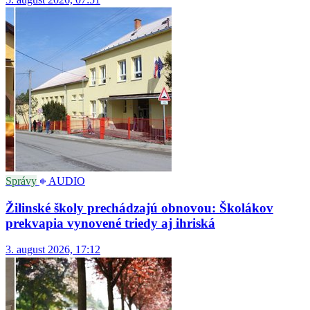
Správy
AUDIO
Žilinské školy prechádzajú obnovou: Školákov
prekvapia vynovené triedy aj ihriská
3. august 2026, 17:12