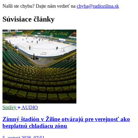
Našli ste chybu? Dajte nám vedieť na
chyba@radiozilina.sk
Súvisiace články
Správy
AUDIO
Zimný štadión v Žiline otvárajú pre verejnosť ako
bezplatnú chladiacu zónu
5. august 2026, 07:51