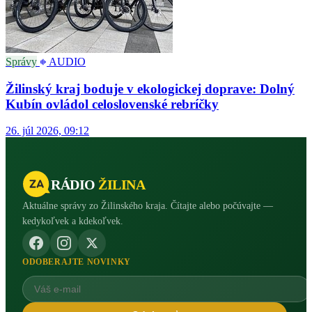
Správy
AUDIO
Žilinský kraj boduje v ekologickej doprave: Dolný
Kubín ovládol celoslovenské rebríčky
26. júl 2026, 09:12
RÁDIO
ŽILINA
Aktuálne správy zo Žilinského kraja. Čítajte alebo počúvajte —
kedykoľvek a kdekoľvek.
ODOBERAJTE NOVINKY