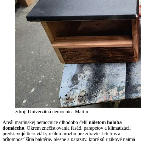
zdroj: Univerzitná nemocnica Martin
Areál martinskej nemocnice dlhodobo čelil
náletom holuba
domáceho
. Okrem znečisťovania fasád, parapetov a klimatizácií
predstavujú tieto vtáky reálnu hrozbu pre zdravie. Ich trus a
prítomnosť šíria baktérie, plesne a parazity, ktoré sú rizikové najmä