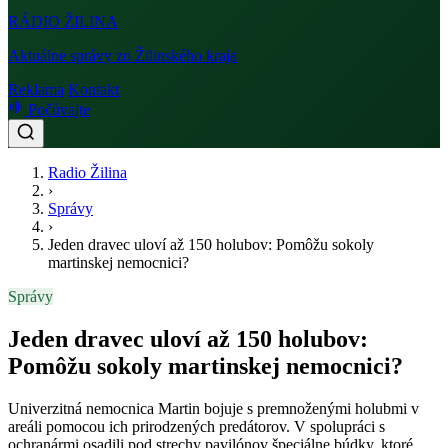
RÁDIO
ŽILINA
Aktuálne správy zo Žilinského kraja
Reklama
Kontakt
Počúvajte
Radio Žilina
›
Správy
›
Jeden dravec uloví až 150 holubov: Pomôžu sokoly
martinskej nemocnici?
Správy
Jeden dravec uloví až 150 holubov:
Pomôžu sokoly martinskej nemocnici?
Univerzitná nemocnica Martin bojuje s premnoženými holubmi v
areáli pomocou ich prirodzených predátorov. V spolupráci s
ochranármi osadili pod strechy pavilónov špeciálne búdky, ktoré