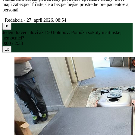
majú zabezpečiť čistejšie a bezpečnejšie prostredie pre pacientov aj
personál.
: Redakcia
·
27. apríl 2026, 08:54
Jeden dravec uloví až 150 holubov: Pomôžu sokoly martinskej
nemocnici?
0:00 / 2:33
1x