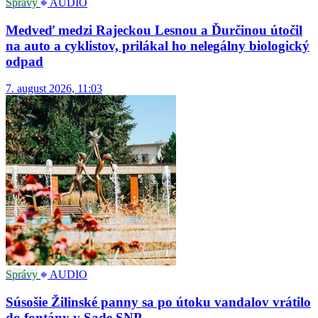
Správy
AUDIO
Medveď medzi Rajeckou Lesnou a Ďurčinou útočil
na auto a cyklistov, prilákal ho nelegálny biologický
odpad
7. august 2026, 11:03
Správy
AUDIO
Súsošie Žilinské panny sa po útoku vandalov vrátilo
do fontány v Sade SNP