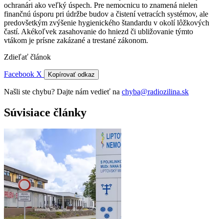
ochranári ako veľký úspech. Pre nemocnicu to znamená nielen
finančnú úsporu pri údržbe budov a čistení vetracích systémov, ale
predovšetkým zvýšenie hygienického štandardu v okolí lôžkových
častí. Akékoľvek zasahovanie do hniezd či ubližovanie týmto
vtákom je prísne zakázané a trestané zákonom.
Zdieľať článok
Facebook
X
Kopírovať odkaz
Našli ste chybu? Dajte nám vedieť na
chyba@radiozilina.sk
Súvisiace články