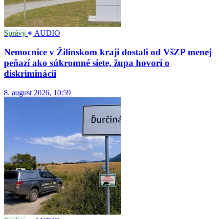
Správy
AUDIO
Nemocnice v Žilinskom kraji dostali od VšZP menej
peňazí ako súkromné siete, župa hovorí o
diskriminácii
8. august 2026, 10:59