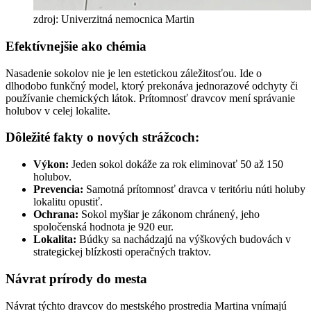
zdroj: Univerzitná nemocnica Martin
Efektívnejšie ako chémia
Nasadenie sokolov nie je len estetickou záležitosťou. Ide o
dlhodobo funkčný model, ktorý prekonáva jednorazové odchyty či
používanie chemických látok. Prítomnosť dravcov mení správanie
holubov v celej lokalite.
Dôležité fakty o nových strážcoch:
Výkon:
Jeden sokol dokáže za rok eliminovať 50 až 150
holubov.
Prevencia:
Samotná prítomnosť dravca v teritóriu núti holuby
lokalitu opustiť.
Ochrana:
Sokol myšiar je zákonom chránený, jeho
spoločenská hodnota je 920 eur.
Lokalita:
Búdky sa nachádzajú na výškových budovách v
strategickej blízkosti operačných traktov.
Návrat prírody do mesta
Návrat týchto dravcov do mestského prostredia Martina vnímajú