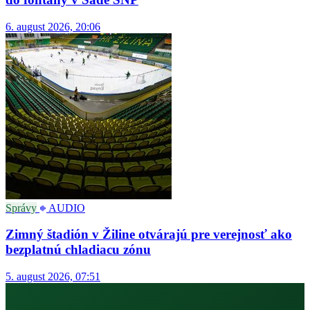
6. august 2026, 20:06
Správy
AUDIO
Zimný štadión v Žiline otvárajú pre verejnosť ako
bezplatnú chladiacu zónu
5. august 2026, 07:51