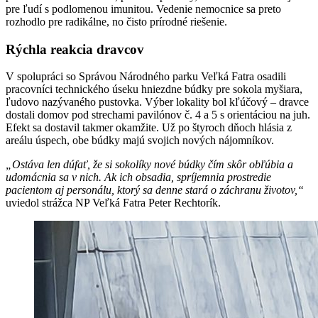
pre ľudí s podlomenou imunitou. Vedenie nemocnice sa preto
rozhodlo pre radikálne, no čisto prírodné riešenie.
Rýchla reakcia dravcov
V spolupráci so Správou Národného parku Veľká Fatra osadili
pracovníci technického úseku hniezdne búdky pre sokola myšiara,
ľudovo nazývaného pustovka. Výber lokality bol kľúčový – dravce
dostali domov pod strechami pavilónov č. 4 a 5 s orientáciou na juh.
Efekt sa dostavil takmer okamžite. Už po štyroch dňoch hlásia z
areálu úspech, obe búdky majú svojich nových nájomníkov.
„Ostáva len dúfať, že si sokolíky nové búdky čím skôr obľúbia a
udomácnia sa v nich. Ak ich obsadia, spríjemnia prostredie
pacientom aj personálu, ktorý sa denne stará o záchranu životov,“
uviedol strážca NP Veľká Fatra Peter Rechtorík.