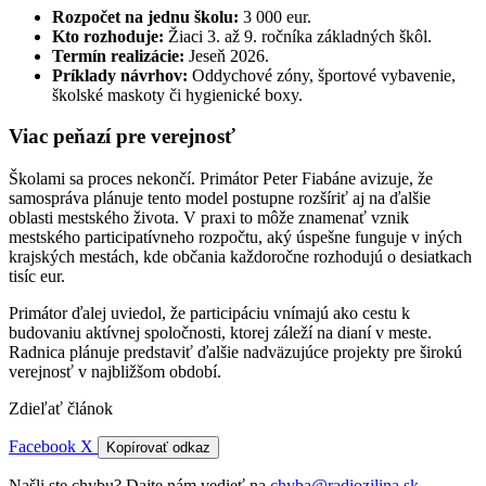
Rozpočet na jednu školu:
3 000 eur.
Kto rozhoduje:
Žiaci 3. až 9. ročníka základných škôl.
Termín realizácie:
Jeseň 2026.
Príklady návrhov:
Oddychové zóny, športové vybavenie,
školské maskoty či hygienické boxy.
Viac peňazí pre verejnosť
Školami sa proces nekončí. Primátor Peter Fiabáne avizuje, že
samospráva plánuje tento model postupne rozšíriť aj na ďalšie
oblasti mestského života. V praxi to môže znamenať vznik
mestského participatívneho rozpočtu, aký úspešne funguje v iných
krajských mestách, kde občania každoročne rozhodujú o desiatkach
tisíc eur.
Primátor ďalej uviedol, že participáciu vnímajú ako cestu k
budovaniu aktívnej spoločnosti, ktorej záleží na dianí v meste.
Radnica plánuje predstaviť ďalšie nadväzujúce projekty pre širokú
verejnosť v najbližšom období.
Zdieľať článok
Facebook
X
Kopírovať odkaz
Našli ste chybu? Dajte nám vedieť na
chyba@radiozilina.sk