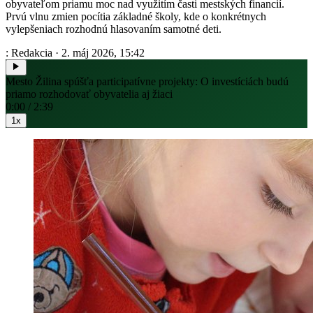
obyvateľom priamu moc nad využitím časti mestských financií.
Prvú vlnu zmien pocítia základné školy, kde o konkrétnych
vylepšeniach rozhodnú hlasovaním samotné deti.
: Redakcia
·
2. máj 2026, 15:42
Mesto Žilina spúšťa participatívne projekty: O investíciách budú
priamo rozhodovať obyvatelia aj žiaci
0:00 / 2:39
1x