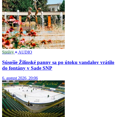
Správy
AUDIO
Súsošie Žilinské panny sa po útoku vandalov vrátilo
do fontány v Sade SNP
6. august 2026, 20:06