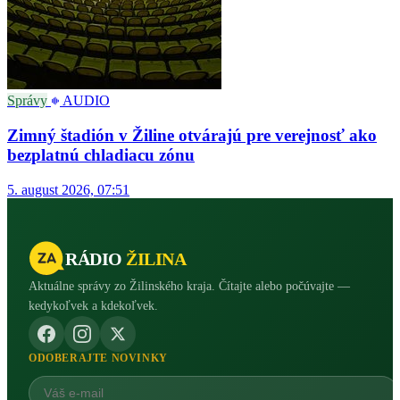
Správy
AUDIO
Zimný štadión v Žiline otvárajú pre verejnosť ako
bezplatnú chladiacu zónu
5. august 2026, 07:51
RÁDIO
ŽILINA
Aktuálne správy zo Žilinského kraja. Čítajte alebo počúvajte —
kedykoľvek a kdekoľvek.
ODOBERAJTE NOVINKY