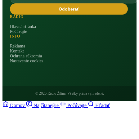
Odoberať
RÁDIO
Hlavná stránka
Počúvajte
INFO
Reklama
Kontakt
Ochrana súkromia
Nastavenie cookies
© 2026 Rádio Žilina. Všetky práva vyhradené.
Domov
Najčítanejšie
Počúvajte
Hľadať