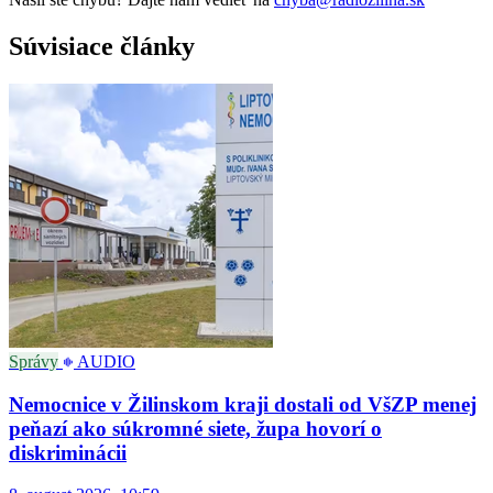
Súvisiace články
Správy
AUDIO
Nemocnice v Žilinskom kraji dostali od VšZP menej
peňazí ako súkromné siete, župa hovorí o
diskriminácii