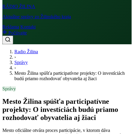
RÁDIO
ŽILINA
Aktuálne správy zo Žilinského kraja
Reklama
Kontakt
Počúvajte
Radio Žilina
›
Správy
›
Mesto Žilina spúšťa participatívne projekty: O investíciách
budú priamo rozhodovať obyvatelia aj žiaci
Správy
Mesto Žilina spúšťa participatívne
projekty: O investíciách budú priamo
rozhodovať obyvatelia aj žiaci
Mesto oficiálne otvára proces participácie, v ktorom dáva