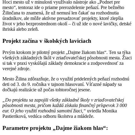
Hoci mesto už v minulosti využívalo nástroje ako „Podnet pre
mesto“, tentoraz ide o priame prerozdelenie peňazí. Pre bežného
Žilinčana to znamená, že už nemusí len čakať na rozhodnutia
úradníkov, ale môže aktívne presadzovať projekty, ktoré zlepšia
život v jeho bezprostrednom okolí – či už ide o nové lavičky, detské
ihriská alebo zeleň.
Projekt začína v školských laviciach
Prvým krokom je pilotný projekt „Dajme žiakom hlas“. Ten sa týka
všetkých základných škôl v zriaďovateľskej pôsobnosti mesta. Žiaci
si tak v praxi vyskúšajú základy demokracie a zodpovednosť za
verejné zdroje.
Mesto Žilina zdôrazňuje, že o využití pridelených peňazí rozhodnú
deti od 3. do 9. ročníka v tajnom hlasovaní. Víťazné nápady sa
dočkajú realizácie už počas tohtoročnej jesene.
„Do projektu sa zapojili všetky základné školy v zriaďovateľskej
pôsobnosti mesta, pričom každá získala finančný príspevok 3 000
eur. O jeho využití rozhodnú samotní žiaci,“
uviedla Monika
Pastieriková, vedúca odboru školstva a mládeže.
Parametre projektu „Dajme žiakom hlas“: