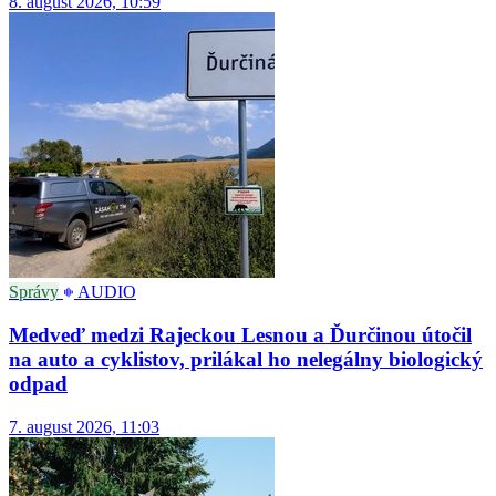
8. august 2026, 10:59
Správy
AUDIO
Medveď medzi Rajeckou Lesnou a Ďurčinou útočil
na auto a cyklistov, prilákal ho nelegálny biologický
odpad
7. august 2026, 11:03