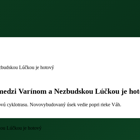
ezbudskou Lúčkou je hotový
 medzi Varínom a Nezbudskou Lúčkou je ho
 novú cyklotrasu. Novovybudovaný úsek vedie popri rieke Váh.
kou Lúčkou je hotový