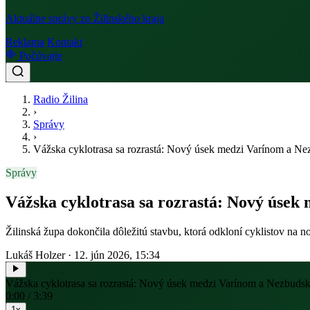
Aktuálne správy zo Žilinského kraja
Reklama
Kontakt
Počúvajte
Radio Žilina
›
Správy
›
Vážska cyklotrasa sa rozrastá: Nový úsek medzi Varínom a N
Správy
Vážska cyklotrasa sa rozrastá: Nový úsek
Žilinská župa dokončila dôležitú stavbu, ktorá odkloní cyklistov na
Lukáš Holzer
·
12. jún 2026, 15:34
Vážska cyklotrasa sa rozrastá: Nový úsek medzi Varínom a Nezbuds
0:00 / 3:39
1x