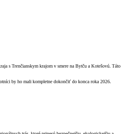
 kraja s Trenčianskym krajom v smere na Bytču a Kotešovú. Táto
otníci by ho mali kompletne dokončiť do konca roka 2026.
nálnych trás, ktoré prinesú bezpečnejšiu, ekologickejšiu a