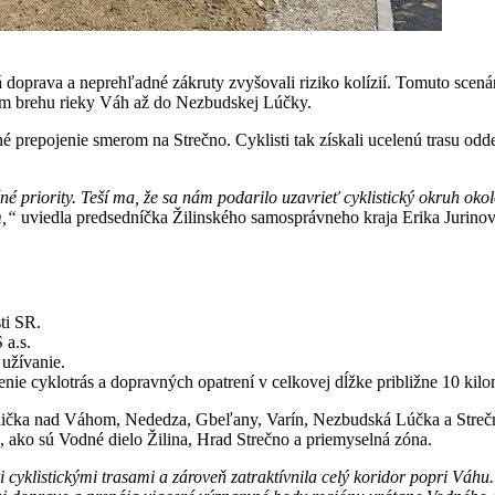
stá doprava a neprehľadné zákruty zvyšovali riziko kolízií. Tomuto scen
vom brehu rieky Váh až do Nezbudskej Lúčky.
é prepojenie smerom na Strečno. Cyklisti tak získali ucelenú trasu od
né priority. Teší ma, že sa nám podarilo uzavrieť cyklistický okruh oko
m,“
uviedla predsedníčka Žilinského samosprávneho kraja Erika Jurinov
ti SR.
 a.s.
 užívanie.
nie cyklotrás a dopravných opatrení v celkovej dĺžke približne 10 kilo
plička nad Váhom, Nededza, Gbeľany, Varín, Nezbudská Lúčka a Strečno
 ako sú Vodné dielo Žilina, Hrad Strečno a priemyselná zóna.
mi cyklistickými trasami a zároveň zatraktívnila celý koridor popri V