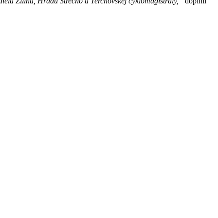
diela Žilina, Hradu Strečno a Terchovskej cyklomagistrály,“
doplnil