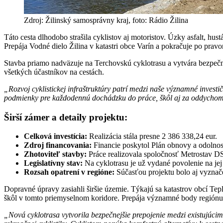
Zdroj: Žilinský samosprávny kraj, foto: Rádio Žilina
Táto cesta dlhodobo strašila cyklistov aj motoristov. Úzky asfalt, hu
Prepája Vodné dielo Žilina v katastri obce Varín a pokračuje po pra
Stavba priamo nadväzuje na Terchovskú cyklotrasu a vytvára bezpečn
všetkých účastníkov na cestách.
„Rozvoj cyklistickej infraštruktúry patrí medzi naše významné investič
podmienky pre každodennú dochádzku do práce, škôl aj za oddycho
Širší zámer a detaily projektu:
Celková investícia:
Realizácia stála presne 2 386 338,24 eur.
Zdroj financovania:
Financie poskytol Plán obnovy a odolnos
Zhotoviteľ stavby:
Práce realizovala spoločnosť Metrostav DS
Legislatívny stav:
Na cyklotrasu je už vydané povolenie na jej
Rozsah opatrení v regióne:
Súčasťou projektu bolo aj vyznače
Dopravné úpravy zasiahli širšie územie. Týkajú sa katastrov obcí Te
škôl v tomto priemyselnom koridore. Prepája významné body regiónu,
„Nová cyklotrasa vytvorila bezpečnejšie prepojenie medzi existujúci