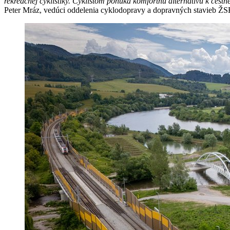
rekreačnej cyklistiky. Cyklistom ponúka komfortnú alternatívu k ces
Peter Mráz, vedúci oddelenia cyklodopravy a dopravných stavieb ŽS