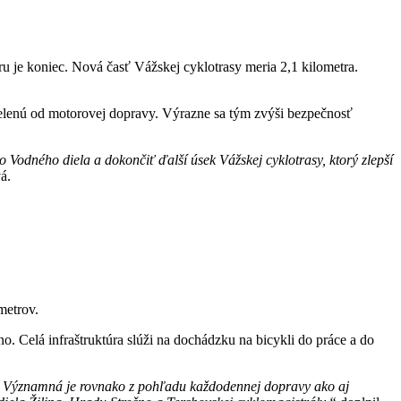
áru je koniec. Nová časť Vážskej cyklotrasy meria 2,1 kilometra.
delenú od motorovej dopravy. Výrazne sa tým zvýši bezpečnosť
lo Vodného diela a dokončiť ďalší úsek Vážskej cyklotrasy, ktorý zlepší
á.
metrov.
. Celá infraštruktúra slúži na dochádzku na bicykli do práce a do
áhu. Významná je rovnako z pohľadu každodennej dopravy ako aj