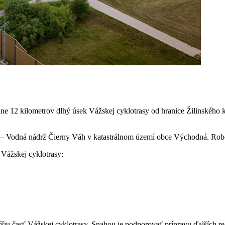
lne 12 kilometrov dlhý úsek Vážskej cyklotrasy od hranice Žilinského
rín – Vodná nádrž Čierny Váh v katastrálnom území obce Východná. Rob
 Vážskej cyklotrasy:
časť Vážskej cyklotrasy. Snahou je podporovať prípravu ďalších regio