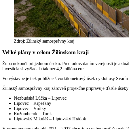
Zdroj: Žilinský samosprávny kraj
Veľké plány v celom Žilinskom kraji
Župa nekončí pri jednom úseku. Pred odovzdaním verejnosti je aktuá
investícia si vyžiadala takmer 4,2 milióna eur.
Vo výstavbe je tiež približne štvorkilometrový úsek cyklotrasy Sva
Žilinský samosprávny kraj zároveň projekčne pripravuje ďalšie úseky
Nezbudská Lúčka – Lipovec
Lipovec – Krpeľany
Lipovec – Vrútky
Ružomberok – Turík
Liptovský Mikuláš – Liptovský Hrádok
V programovom období 2021 – 2027 chce župa vybudovať čo najväčšiu 