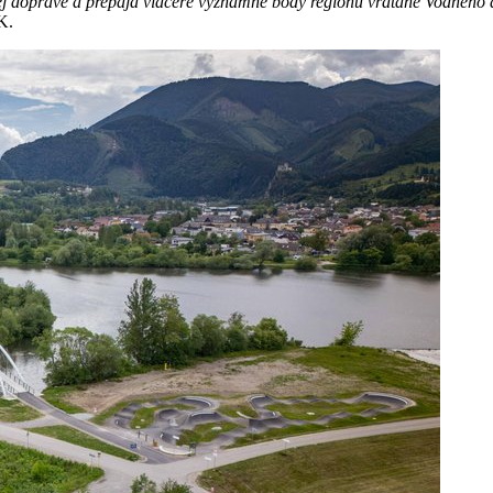
tnej doprave a prepája viaceré významné body regiónu vrátane Vodného 
K.