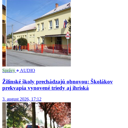
Správy
AUDIO
Žilinské školy prechádzajú obnovou: Školákov
prekvapia vynovené triedy aj ihriská
3. august 2026, 17:12