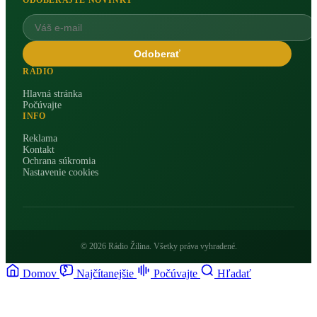
ODOBERAJTE NOVINKY
Odoberať
RÁDIO
Hlavná stránka
Počúvajte
INFO
Reklama
Kontakt
Ochrana súkromia
Nastavenie cookies
© 2026 Rádio Žilina. Všetky práva vyhradené.
Domov
Najčítanejšie
Počúvajte
Hľadať