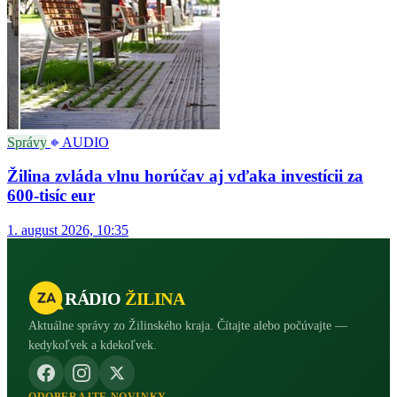
Správy
AUDIO
Žilina zvláda vlnu horúčav aj vďaka investícii za
600-tisíc eur
1. august 2026, 10:35
RÁDIO
ŽILINA
Aktuálne správy zo Žilinského kraja. Čítajte alebo počúvajte —
kedykoľvek a kdekoľvek.