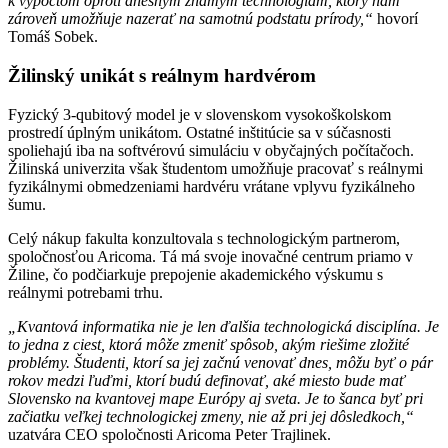
k výpočtom oproti dnešným známym technológiám, ktorý nám
zároveň umožňuje nazerať na samotnú podstatu prírody,“
hovorí
Tomáš Sobek.
Žilinský unikát s reálnym hardvérom
Fyzický 3-qubitový model je v slovenskom vysokoškolskom
prostredí úplným unikátom. Ostatné inštitúcie sa v súčasnosti
spoliehajú iba na softvérovú simuláciu v obyčajných počítačoch.
Žilinská univerzita však študentom umožňuje pracovať s reálnymi
fyzikálnymi obmedzeniami hardvéru vrátane vplyvu fyzikálneho
šumu.
Celý nákup fakulta konzultovala s technologickým partnerom,
spoločnosťou Aricoma. Tá má svoje inovačné centrum priamo v
Žiline, čo podčiarkuje prepojenie akademického výskumu s
reálnymi potrebami trhu.
„Kvantová informatika nie je len ďalšia technologická disciplína. Je
to jedna z ciest, ktorá môže zmeniť spôsob, akým riešime zložité
problémy. Študenti, ktorí sa jej začnú venovať dnes, môžu byť o pár
rokov medzi ľuďmi, ktorí budú definovať, aké miesto bude mať
Slovensko na kvantovej mape Európy aj sveta. Je to šanca byť pri
začiatku veľkej technologickej zmeny, nie až pri jej dôsledkoch,“
uzatvára CEO spoločnosti Aricoma Peter Trajlinek.