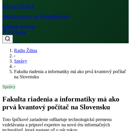
RÁDIO
ŽILINA
Aktuálne správy zo Žilinského kraja
Reklama
Kontakt
Počúvajte
Radio Žilina
›
Správy
›
Fakulta riadenia a informatiky má ako prvá kvantový počítač
na Slovensku
Správy
Fakulta riadenia a informatiky má ako
prvá kvantový počítač na Slovensku
Toto špičkové zariadenie odštartuje technologickú premenu
vzdelávania a pripraví expertov na novú éru informačných
technológií, ktorá nastane už o pár rokov.