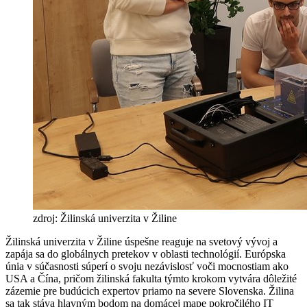
zdroj: Žilinská univerzita v Žiline
Žilinská univerzita v Žiline úspešne reaguje na svetový vývoj a
zapája sa do globálnych pretekov v oblasti technológií. Európska
únia v súčasnosti súperí o svoju nezávislosť voči mocnostiam ako
USA a Čína, pričom žilinská fakulta týmto krokom vytvára dôležité
zázemie pre budúcich expertov priamo na severe Slovenska. Žilina
sa tak stáva hlavným bodom na domácej mape pokročilého IT