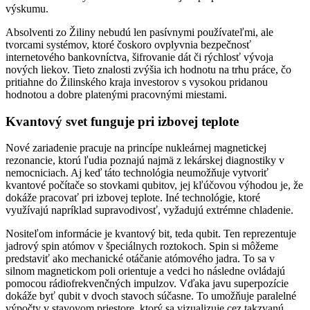
výskumu.
Absolventi zo Žiliny nebudú len pasívnymi používateľmi, ale
tvorcami systémov, ktoré čoskoro ovplyvnia bezpečnosť
internetového bankovníctva, šifrovanie dát či rýchlosť vývoja
nových liekov. Tieto znalosti zvýšia ich hodnotu na trhu práce, čo
pritiahne do Žilinského kraja investorov s vysokou pridanou
hodnotou a dobre platenými pracovnými miestami.
Kvantový svet funguje pri izbovej teplote
Nové zariadenie pracuje na princípe nukleárnej magnetickej
rezonancie, ktorú ľudia poznajú najmä z lekárskej diagnostiky v
nemocniciach. Aj keď táto technológia neumožňuje vytvoriť
kvantové počítače so stovkami qubitov, jej kľúčovou výhodou je, že
dokáže pracovať pri izbovej teplote. Iné technológie, ktoré
využívajú napríklad supravodivosť, vyžadujú extrémne chladenie.
Nositeľom informácie je kvantový bit, teda qubit. Ten reprezentuje
jadrový spin atómov v špeciálnych roztokoch. Spin si môžeme
predstaviť ako mechanické otáčanie atómového jadra. To sa v
silnom magnetickom poli orientuje a vedci ho následne ovládajú
pomocou rádiofrekvenčných impulzov. Vďaka javu superpozície
dokáže byť qubit v dvoch stavoch súčasne. To umožňuje paralelné
výpočty v stavovom priestore, ktorý sa vizualizuje cez takzvanú