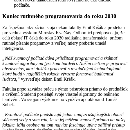
počítače.
Koniec rutinného programovania do roku 2030
Za úspešnou akvizíciou stoja dekan fakulty Emil Kršák a prodekan
pre vedu a výskum Miroslav Kvaššay. Odborníci predpovedajú, že
celú oblasť IT čaká do roku 2030 radikálna transformácia, pričom
rutinné písanie programov z veľkej miery preberie umelá
inteligencia.
„Náš kvantový počítač dáva príležitosť programovať a skúmať
kvantové algoritmy na fyzickom hardvéri. Naším cieľom je pripraviť
absolventov, ktorí dokážu pracovať s revolučnými technológiami,
ktoré budú v najbližších rokoch výrazne formovať budúcnosť
ľudstva,“
vysvetľuje dekan Emil Kršák.
Fakulta preto zavádza prácu s týmto prístrojom priamo do prednášok
a cvičení. Študenti posielajú svoje vlastné algoritmy do reálneho
hardvéru. Vo svojom výskume ho využíva aj doktorand Tomáš
Sobek.
„Kvantové počítače predstavujú jednu z najvzrušujúcejších oblastí
súčasnej vedy a som rád, že sa jej môžem venovať priamo na našej
fakulte. Mňa osobne na tom najviac fascinuje úplne odlišný prístup