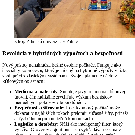
zdroj: Žilinská univerzita v Žiline
Revolúcia v hybridných výpočtoch a bezpečnosti
Nový prístroj nenahrádza bežné osobné počítače. Funguje ako
špeciálny koprocesor, ktorý je určený na hybridné výpočty v úzkej
spolupráci s klasickými systémami. Svoje uplatnenie nájde v
kľúčových oblastiach:
Medicína a materiály
: Simuluje javy priamo na atómovej
úrovni, čím radikálne zrýchľuje výskum bez tisícov
manuálnych pokusov v laboratóriách.
Bezpečnosť a šifrovanie
: Hoci kvantový počítač môže
dokázať v najbližších rokoch prelomiť súčasné šifry, prináša
aj fyzikálne neprelomiteľnú komunikáciu.
Logistika a databázy
: Slúži ako inteligentný filter, ktorý
využíva Groverov algoritmus. Ten vyhľadáva riešenia v
obrovských databázach rádovo rýchlejšie ako dnešné