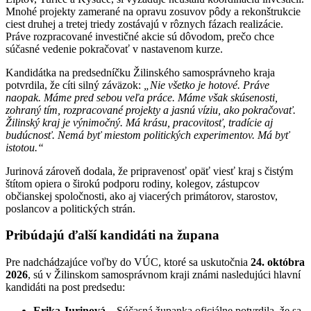
Mnohé projekty zamerané na opravu zosuvov pôdy a rekonštrukcie
ciest druhej a tretej triedy zostávajú v rôznych fázach realizácie.
Práve rozpracované investičné akcie sú dôvodom, prečo chce
súčasné vedenie pokračovať v nastavenom kurze.
Kandidátka na predsedníčku Žilinského samosprávneho kraja
potvrdila, že cíti silný záväzok:
„Nie všetko je hotové. Práve
naopak. Máme pred sebou veľa práce. Máme však skúsenosti,
zohraný tím, rozpracované projekty a jasnú víziu, ako pokračovať.
Žilinský kraj je výnimočný. Má krásu, pracovitosť, tradície aj
budúcnosť. Nemá byť miestom politických experimentov. Má byť
istotou.“
Jurinová zároveň dodala, že pripravenosť opäť viesť kraj s čistým
štítom opiera o širokú podporu rodiny, kolegov, zástupcov
občianskej spoločnosti, ako aj viacerých primátorov, starostov,
poslancov a politických strán.
Pribúdajú ďalší kandidáti na župana
Pre nadchádzajúce voľby do VÚC, ktoré sa uskutočnia
24. októbra
2026
, sú v Žilinskom samosprávnom kraji známi nasledujúci hlavní
kandidáti na post predsedu:
Erika Jurinová
– Súčasná županka oficiálne potvrdila, že sa