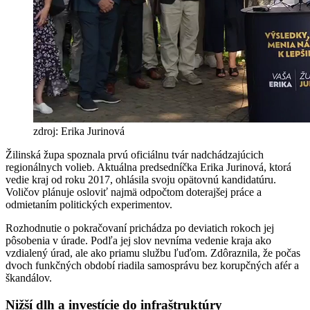
zdroj: Erika Jurinová
Žilinská župa spoznala prvú oficiálnu tvár nadchádzajúcich
regionálnych volieb. Aktuálna predsedníčka Erika Jurinová, ktorá
vedie kraj od roku 2017, ohlásila svoju opätovnú kandidatúru.
Voličov plánuje osloviť najmä odpočtom doterajšej práce a
odmietaním politických experimentov.
Rozhodnutie o pokračovaní prichádza po deviatich rokoch jej
pôsobenia v úrade. Podľa jej slov nevníma vedenie kraja ako
vzdialený úrad, ale ako priamu službu ľuďom. Zdôraznila, že počas
dvoch funkčných období riadila samosprávu bez korupčných afér a
škandálov.
Nižší dlh a investície do infraštruktúry