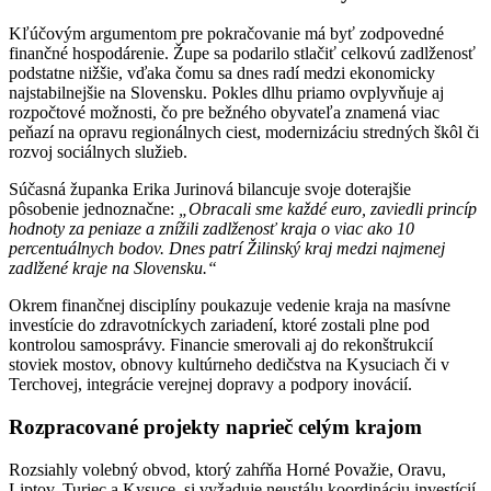
Kľúčovým argumentom pre pokračovanie má byť zodpovedné
finančné hospodárenie. Župe sa podarilo stlačiť celkovú zadlženosť
podstatne nižšie, vďaka čomu sa dnes radí medzi ekonomicky
najstabilnejšie na Slovensku. Pokles dlhu priamo ovplyvňuje aj
rozpočtové možnosti, čo pre bežného obyvateľa znamená viac
peňazí na opravu regionálnych ciest, modernizáciu stredných škôl či
rozvoj sociálnych služieb.
Súčasná županka Erika Jurinová bilancuje svoje doterajšie
pôsobenie jednoznačne:
„Obracali sme každé euro, zaviedli princíp
hodnoty za peniaze a znížili zadlženosť kraja o viac ako 10
percentuálnych bodov. Dnes patrí Žilinský kraj medzi najmenej
zadlžené kraje na Slovensku.“
Okrem finančnej disciplíny poukazuje vedenie kraja na masívne
investície do zdravotníckych zariadení, ktoré zostali plne pod
kontrolou samosprávy. Financie smerovali aj do rekonštrukcií
stoviek mostov, obnovy kultúrneho dedičstva na Kysuciach či v
Terchovej, integrácie verejnej dopravy a podpory inovácií.
Rozpracované projekty naprieč celým krajom
Rozsiahly volebný obvod, ktorý zahŕňa Horné Považie, Oravu,
Liptov, Turiec a Kysuce, si vyžaduje neustálu koordináciu investícií.