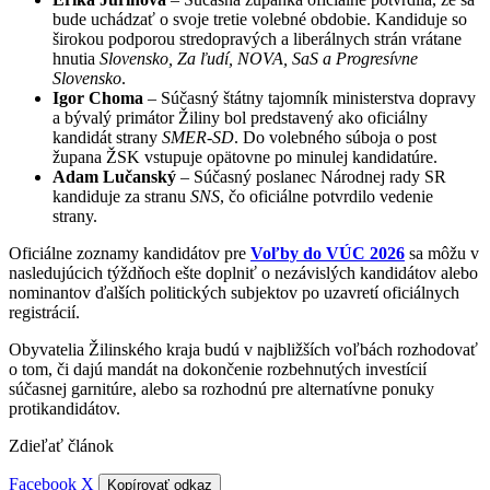
bude uchádzať o svoje tretie volebné obdobie. Kandiduje so
širokou podporou stredopravých a liberálnych strán vrátane
hnutia
Slovensko, Za ľudí, NOVA, SaS a Progresívne
Slovensko
.
Igor Choma
– Súčasný štátny tajomník ministerstva dopravy
a bývalý primátor Žiliny bol predstavený ako oficiálny
kandidát strany
SMER-SD
. Do volebného súboja o post
župana ŽSK vstupuje opätovne po minulej kandidatúre.
Adam Lučanský
– Súčasný poslanec Národnej rady SR
kandiduje za stranu
SNS
, čo oficiálne potvrdilo vedenie
strany.
Oficiálne zoznamy kandidátov pre
Voľby do VÚC 2026
sa môžu v
nasledujúcich týždňoch ešte doplniť o nezávislých kandidátov alebo
nominantov ďalších politických subjektov po uzavretí oficiálnych
registrácií.
Obyvatelia Žilinského kraja budú v najbližších voľbách rozhodovať
o tom, či dajú mandát na dokončenie rozbehnutých investícií
súčasnej garnitúre, alebo sa rozhodnú pre alternatívne ponuky
protikandidátov.
Zdieľať článok
Facebook
X
Kopírovať odkaz