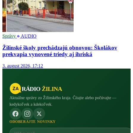
Správy
AUDIO
Žilinské školy prechádzajú obnovou: Školákov
prekvapia vynovené triedy aj ihriská
3. august 2026, 17:12
RÁDIO
ŽILINA
Aktuálne správy zo Žilinského kraja. Čítajte alebo počúvajte —
kedykoľvek a kdekoľvek.
ODOBERAJTE NOVINKY