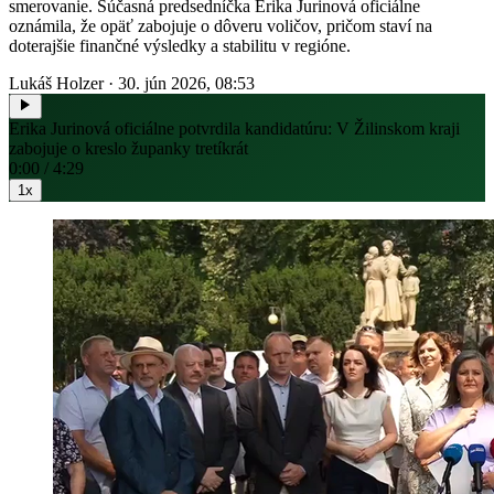
smerovanie. Súčasná predsedníčka Erika Jurinová oficiálne
oznámila, že opäť zabojuje o dôveru voličov, pričom staví na
doterajšie finančné výsledky a stabilitu v regióne.
Lukáš Holzer
·
30. jún 2026, 08:53
Erika Jurinová oficiálne potvrdila kandidatúru: V Žilinskom kraji
zabojuje o kreslo županky tretíkrát
0:00 / 4:29
1x