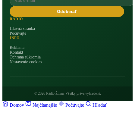
Odoberať
RÁDIO
Hlavná stránka
Počúvajte
INFO
Reklama
Kontakt
Ochrana súkromia
Nastavenie cookies
© 2026 Rádio Žilina. Všetky práva vyhradené.
Domov
Najčítanejšie
Počúvajte
Hľadať