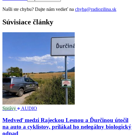
Našli ste chybu? Dajte nám vedieť na
chyba@radiozilina.sk
Súvisiace články
Správy
AUDIO
Medveď medzi Rajeckou Lesnou a Ďurčinou útočil
na auto a cyklistov, prilákal ho nelegálny biologický
odpad