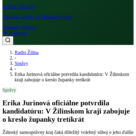
RÁDIO
ŽILINA
Aktuálne správy zo Žilinského kraja
Reklama
Kontakt
Počúvajte
Radio Žilina
›
Správy
›
Erika Jurinová oficiálne potvrdila kandidatúru: V Žilinskom
kraji zabojuje o kreslo županky tretíkrát
Správy
Erika Jurinová oficiálne potvrdila
kandidatúru: V Žilinskom kraji zabojuje
o kreslo županky tretíkrát
Žilinský samosprávny kraj čaká dôležitý volebný súboj o jeho ďalšie