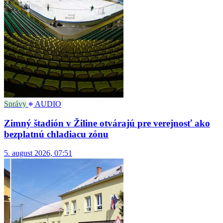
Správy
AUDIO
Zimný štadión v Žiline otvárajú pre verejnosť ako
bezplatnú chladiacu zónu
5. august 2026, 07:51