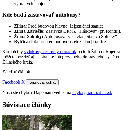
vybraných spojoch.
Kde budú zastavovať autobusy?
Žilina:
Pred budovou hlavnej železničnej stanice.
Žilina-Záriečie:
Zastávka DPMŽ „Hálkova“ (pri Rondli).
Žilina-Solinky:
Autobusová zastávka „Stanica Solinky“.
Bytčica:
Priamo pred budovou železničnej stanice.
Kompletný
výlukový cestovný poriadok
na trati Žilina - Rajec si
môžete pozrieť aj na stránke Integrovaného dopravného systému
Žilinského kraja.
Zdieľať článok
Facebook
X
Kopírovať odkaz
Našli ste chybu? Dajte nám vedieť na
chyba@radiozilina.sk
Súvisiace články