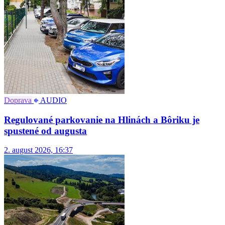
Doprava
AUDIO
Regulované parkovanie na Hlinách a Bôriku je
spustené od augusta
2. august 2026, 16:37