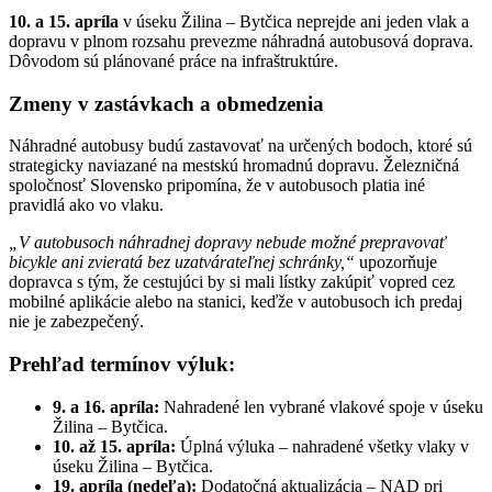
10. a 15. apríla
v úseku Žilina – Bytčica neprejde ani jeden vlak a
dopravu v plnom rozsahu prevezme náhradná autobusová doprava.
Dôvodom sú plánované práce na infraštruktúre.
Zmeny v zastávkach a obmedzenia
Náhradné autobusy budú zastavovať na určených bodoch, ktoré sú
strategicky naviazané na mestskú hromadnú dopravu. Železničná
spoločnosť Slovensko pripomína, že v autobusoch platia iné
pravidlá ako vo vlaku.
„V autobusoch náhradnej dopravy nebude možné prepravovať
bicykle ani zvieratá bez uzatvárateľnej schránky,“
upozorňuje
dopravca s tým, že cestujúci by si mali lístky zakúpiť vopred cez
mobilné aplikácie alebo na stanici, keďže v autobusoch ich predaj
nie je zabezpečený.
Prehľad termínov výluk:
9. a 16. apríla:
Nahradené len vybrané vlakové spoje v úseku
Žilina – Bytčica.
10. až 15. apríla:
Úplná výluka – nahradené všetky vlaky v
úseku Žilina – Bytčica.
19. apríla (nedeľa):
Dodatočná aktualizácia – NAD pri