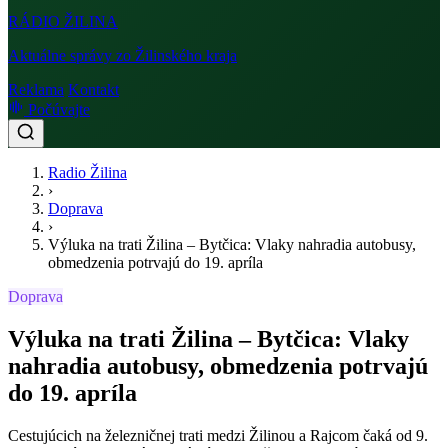
RÁDIO
ŽILINA
Aktuálne správy zo Žilinského kraja
Reklama
Kontakt
Počúvajte
Radio Žilina
›
Doprava
›
Výluka na trati Žilina – Bytčica: Vlaky nahradia autobusy,
obmedzenia potrvajú do 19. apríla
Doprava
Výluka na trati Žilina – Bytčica: Vlaky
nahradia autobusy, obmedzenia potrvajú
do 19. apríla
Cestujúcich na železničnej trati medzi Žilinou a Rajcom čaká od 9.