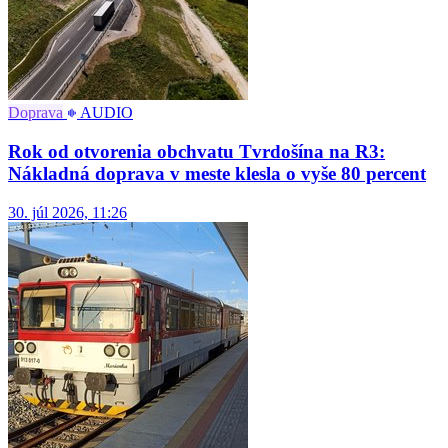
Doprava
AUDIO
Rok od otvorenia obchvatu Tvrdošína na R3:
Nákladná doprava v meste klesla o vyše 80 percent
30. júl 2026, 11:26