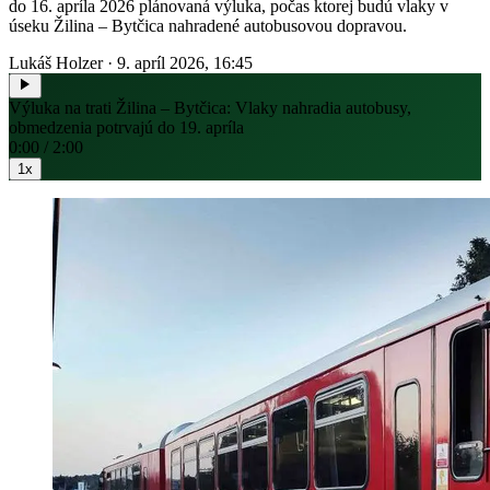
do 16. apríla 2026 plánovaná výluka, počas ktorej budú vlaky v
úseku Žilina – Bytčica nahradené autobusovou dopravou.
Lukáš Holzer
·
9. apríl 2026, 16:45
Výluka na trati Žilina – Bytčica: Vlaky nahradia autobusy,
obmedzenia potrvajú do 19. apríla
0:00 / 2:00
1x