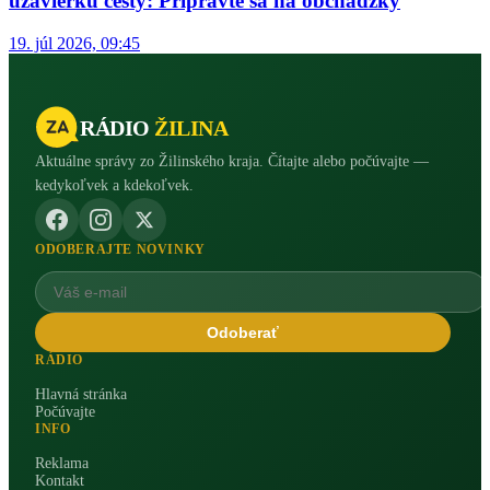
uzávierku cesty: Pripravte sa na obchádzky
19. júl 2026, 09:45
RÁDIO
ŽILINA
Aktuálne správy zo Žilinského kraja. Čítajte alebo počúvajte —
kedykoľvek a kdekoľvek.
ODOBERAJTE NOVINKY
Odoberať
RÁDIO
Hlavná stránka
Počúvajte
INFO
Reklama
Kontakt