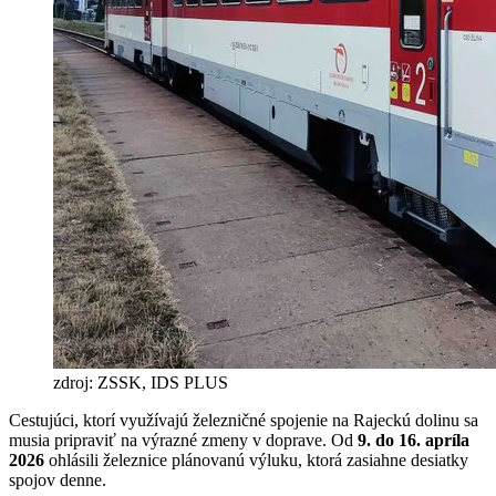
zdroj: ZSSK, IDS PLUS
Cestujúci, ktorí využívajú železničné spojenie na Rajeckú dolinu sa
musia pripraviť na výrazné zmeny v doprave. Od
9. do 16. apríla
2026
ohlásili železnice plánovanú výluku, ktorá zasiahne desiatky
spojov denne.