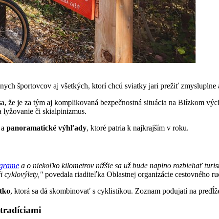
ívnych športovcov aj všetkých, ktorí chcú sviatky jari prežiť zmyslupl
sa, že je za tým aj komplikovaná bezpečnostná situácia na Blízkom vý
lyžovanie či skialpinizmus.
e a
panoramatické výhľady
, ktoré patria k najkrajším v roku.
ograme
a o niekoľko kilometrov nižšie sa už bude naplno rozbiehať turis
 cyklovýlety,"
povedala riaditeľka Oblastnej organizácie cestovnéh
tko
, ktorá sa dá skombinovať s cyklistikou. Zoznam podujatí na pred
tradíciami