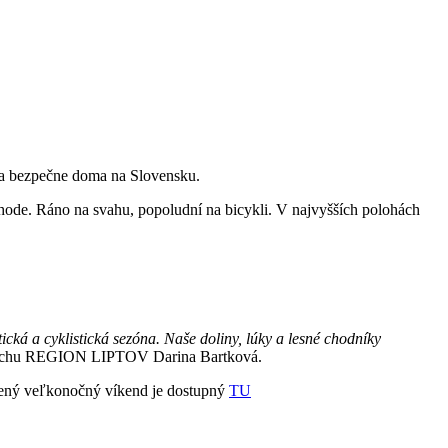
ne a bezpečne doma na Slovensku.
chode. Ráno na svahu, popoludní na bicykli. V najvyšších polohách
tická a cyklistická sezóna. Naše doliny, lúky a lesné chodníky
o ruchu REGION LIPTOV Darina Bartková.
ĺžený veľkonočný víkend je dostupný
TU