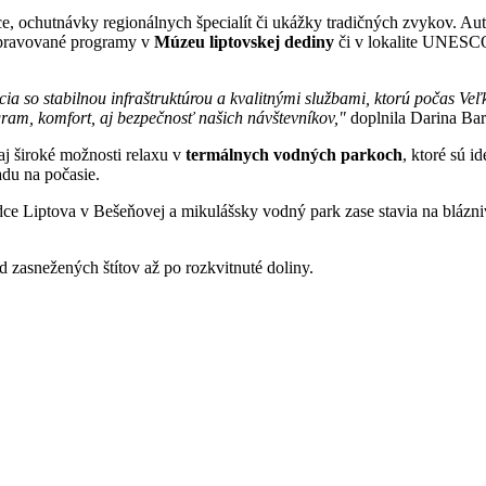
ce, ochutnávky regionálnych špecialít či ukážky tradičných zvykov. Au
ripravované programy v
Múzeu liptovskej dediny
či v lokalite UNES
 so stabilnou infraštruktúrou a kvalitnými službami, ktorú počas Veľke
ram, komfort, aj bezpečnosť našich návštevníkov,"
doplnila Darina Bar
aj široké možnosti relaxu v
termálnych vodných parkoch
, ktoré sú 
adu na počasie.
rdce Liptova v Bešeňovej a mikulášsky vodný park zase stavia na bláz
 zasnežených štítov až po rozkvitnuté doliny.