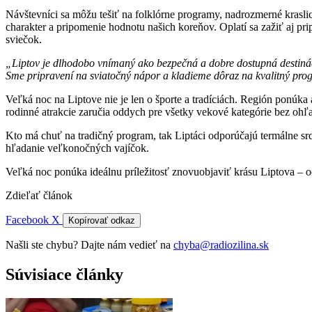
Návštevníci sa môžu tešiť na folklórne programy, nadrozmerné krasli
charakter a pripomenie hodnotu našich koreňov. Oplatí sa zažiť aj p
sviečok.
„Liptov je dlhodobo vnímaný ako bezpečná a dobre dostupná destinácia
Sme pripravení na sviatočný nápor a kladieme dôraz na kvalitný prog
Veľká noc na Liptove nie je len o športe a tradíciách. Región ponúka 
rodinné atrakcie zaručia oddych pre všetky vekové kategórie bez ohľ
Kto má chuť na tradičný program, tak Liptáci odporúčajú termálne s
hľadanie veľkonočných vajíčok.
Veľká noc ponúka ideálnu príležitosť znovuobjaviť krásu Liptova – od
Zdieľať článok
Facebook
X
Kopírovať odkaz
Našli ste chybu? Dajte nám vedieť na
chyba@radiozilina.sk
Súvisiace články