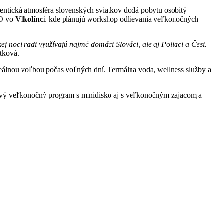
tentická atmosféra slovenských sviatkov dodá pobytu osobitý
CO vo
Vlkolínci
, kde plánujú workshop odlievania veľkonočných
j noci radi využívajú najmä domáci Slováci, ale aj Poliaci a Česi.
tková.
ideálnou voľbou počas voľných dní. Termálna voda, wellness služby a
nivý veľkonočný program s minidisko aj s veľkonočným zajacomִ a