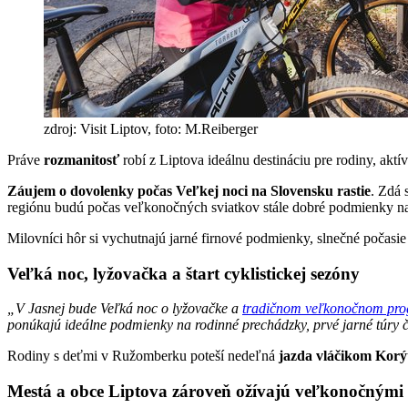
zdroj: Visit Liptov, foto: M.Reiberger
Práve
rozmanitosť
robí z Liptova ideálnu destináciu pre rodiny, akt
Záujem o dovolenky počas Veľkej noci na Slovensku rastie
. Zdá 
regiónu budú počas veľkonočných sviatkov stále dobré podmienky na 
Milovníci hôr si vychutnajú jarné firnové podmienky, slnečné počasi
Veľká noc, lyžovačka a štart cyklistickej sezóny
„V Jasnej bude Veľká noc o lyžovačke a
tradičnom veľkonočnom pr
ponúkajú ideálne podmienky na rodinné prechádzky, prvé jarné túry či
Rodiny s deťmi v Ružomberku poteší nedeľná
jazda vláčikom Korý
Mestá a obce Liptova zároveň ožívajú veľkonočnými 