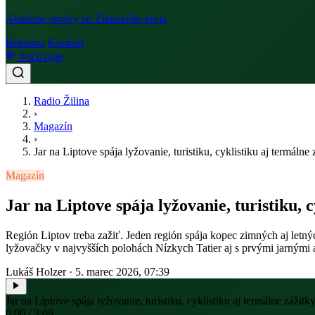
Aktuálne správy zo Žilinského kraja
Reklama
Kontakt
Počúvajte
Radio Žilina
›
Magazín
›
Jar na Liptove spája lyžovanie, turistiku, cyklistiku aj termálne 
Magazín
Jar na Liptove spája lyžovanie, turistiku, 
Región Liptov treba zažiť. Jeden región spája kopec zimných aj letn
lyžovačky v najvyšších polohách Nízkych Tatier aj s prvými jarnými 
Lukáš Holzer
·
5. marec 2026, 07:39
Jar na Liptove spája lyžovanie, turistiku, cyklistiku aj termálne zážitk
0:00 / 3:09