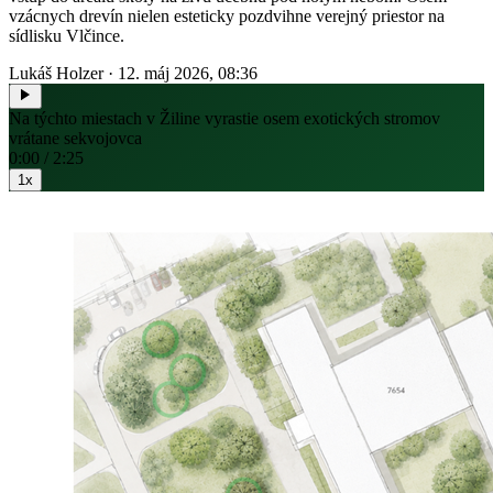
vzácnych drevín nielen esteticky pozdvihne verejný priestor na
sídlisku Vlčince.
Lukáš Holzer
·
12. máj 2026, 08:36
Na týchto miestach v Žiline vyrastie osem exotických stromov
vrátane sekvojovca
0:00 / 2:25
1x