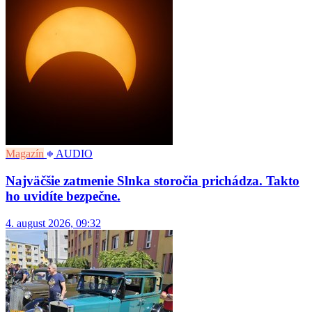
Magazín
AUDIO
Najväčšie zatmenie Slnka storočia prichádza. Takto
ho uvidíte bezpečne.
4. august 2026, 09:32