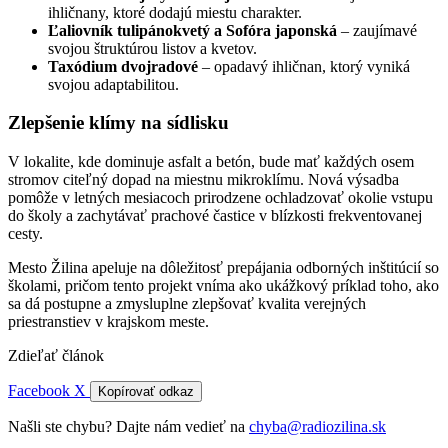
ihličnany, ktoré dodajú miestu charakter.
Ľaliovník tulipánokvetý a Sofóra japonská
– zaujímavé
svojou štruktúrou listov a kvetov.
Taxódium dvojradové
– opadavý ihličnan, ktorý vyniká
svojou adaptabilitou.
Zlepšenie klímy na sídlisku
V lokalite, kde dominuje asfalt a betón, bude mať každých osem
stromov citeľný dopad na miestnu mikroklímu. Nová výsadba
pomôže v letných mesiacoch prirodzene ochladzovať okolie vstupu
do školy a zachytávať prachové častice v blízkosti frekventovanej
cesty.
Mesto Žilina apeluje na dôležitosť prepájania odborných inštitúcií so
školami, pričom tento projekt vníma ako ukážkový príklad toho, ako
sa dá postupne a zmysluplne zlepšovať kvalita verejných
priestranstiev v krajskom meste.
Zdieľať článok
Facebook
X
Kopírovať odkaz
Našli ste chybu? Dajte nám vedieť na
chyba@radiozilina.sk