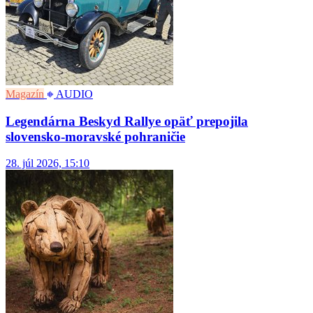
Magazín
AUDIO
Legendárna Beskyd Rallye opäť prepojila
slovensko-moravské pohraničie
28. júl 2026, 15:10