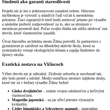
Študenti ako garanti starostlivosti
Projekt nie je len o jednorazovom zasadení zelene. Hlavnou
myšlienkou je vytvoriť u mladých ľudí vzťah k mestskému
priestoru. Žiaci zapojených tried budú asistovať priamo pri výsadbe
a následne preberú zodpovednosť za to, ako sa stromom v
mestskom prostredí darí. Počas svojho štúdia tak môžu sledovať rast
drevín, ktoré vlastnoručne zasadili.
Útvar hlavného architekta mesta Žilina potvrdil, že partnerstvo s
gymnáziom je založené na dlhodobej aktivite školy, ktorá sa
systematicky venuje ekologickým témam a zapája študentov do
úpravy okolia.
Exotická zostava na Vlčincoch
Výber drevín nie je náhodný. Zloženie arboréta je navrhnuté tak,
aby bolo pestré a odolné. Medzi osmičkou stromov nájdeme druhy,
ktoré nie sú v bežnej výsadbe Žiliny bežné:
Ginko dvojlaločné
– známe svojou odolnosťou a liečivými
vlastnosťami.
Magnólia japonská
– na jar oživí priestor výrazným
kvitnutím.
Céder himalájsky a Sekvojovec mamutí
– majestátne