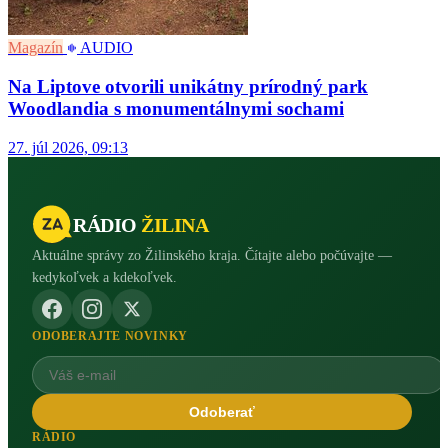
Magazín
AUDIO
Na Liptove otvorili unikátny prírodný park
Woodlandia s monumentálnymi sochami
27. júl 2026, 09:13
RÁDIO
ŽILINA
Aktuálne správy zo Žilinského kraja. Čítajte alebo počúvajte —
kedykoľvek a kdekoľvek.
ODOBERAJTE NOVINKY
Odoberať
RÁDIO