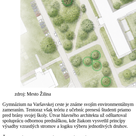
zdroj: Mesto Žilina
Gymnázium na Varšavskej ceste je známe svojím environmentálnym
zameraním. Tentoraz však teóriu z učebníc prenesú študenti priamo
pred brány svojej školy. Útvar hlavného architekta už odštartoval
spoluprácu odbornou prednáškou, kde žiakom vysvetlil princípy
výsadby vzrastlých stromov a logiku výberu jednotlivých druhov.