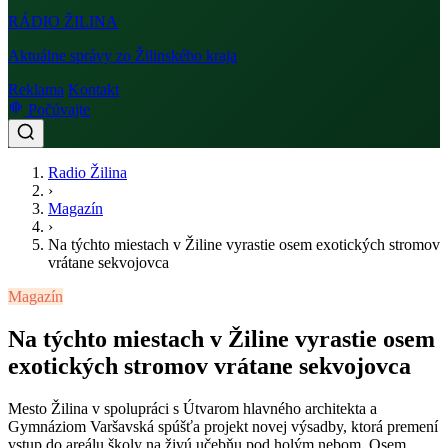
RÁDIO
ŽILINA
Aktuálne správy zo Žilinského kraja
Reklama
Kontakt
Počúvajte
Radio Žilina
›
Magazín
›
Na týchto miestach v Žiline vyrastie osem exotických stromov
vrátane sekvojovca
Magazín
Na týchto miestach v Žiline vyrastie osem
exotických stromov vrátane sekvojovca
Mesto Žilina v spolupráci s Útvarom hlavného architekta a
Gymnáziom Varšavská spúšťa projekt novej výsadby, ktorá premení
vstup do areálu školy na živú učebňu pod holým nebom. Osem