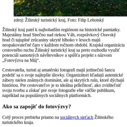
zdroj: Žilinský turistický kraj, Foto: Filip Lehotský
Žilinský kraj patrí k najbohatším regiónom na historické pamiatky.
Majestátny hrad Strečno nad riekou Váh, rozprávkový Oravský
hrad či tajuplné zrúcaniny ukryté hlboko v lesoch majú
neopakovateľné čaro v každom ročnom období. Krajská organizácia
cestovného ruchu Žilinský turistický kraj sa preto rozhodla využiť
potenciál samotných návštevníkov a spúšťa projekt s názvom
„Fotovýzva na Máj“.
Cestovatelia, turisti aj amatérski fotografi majú jedinečnú šancu
podeliť sa o svoje najlepšie úlovky. Organizátori hľadajú autentické
zábery nielen známych dominánt, ale aj skrytých ruín, ktoré dýchajú
históriou. Pre cestovateľov je to ideálna príležitosť, ako zviditeľniť
svoju tvorbu a získať pre svoje fotografie ešte väčšie publikum,
napríklad na populárnych sociálnych platformách.
Ako sa zapojiť do fotovýzvy?
Celý proces prebieha priamo na
sociálnych sieťach
Žilinského
turistického kraja.