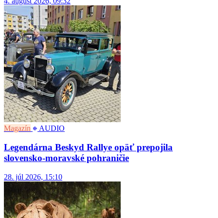
4. august 2026, 09:32
Magazín
AUDIO
Legendárna Beskyd Rallye opäť prepojila
slovensko-moravské pohraničie
28. júl 2026, 15:10