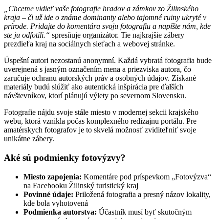
„Chceme vidieť vaše fotografie hradov a zámkov zo Žilinského
kraja – či už ide o známe dominanty alebo tajomné ruiny ukryté v
prírode. Pridajte do komentára svoju fotografiu a napíšte nám, kde
ste ju odfotili.“
spresňuje organizátor. Tie najkrajšie zábery
prezdieľa kraj na sociálnych sieťach a webovej stránke.
Úspešní autori nezostanú anonymní. Každá vybratá fotografia bude
uverejnená s jasným označením mena a priezviska autora, čo
zaručuje ochranu autorských práv a osobných údajov. Získané
materiály budú slúžiť ako autentická inšpirácia pre ďalších
návštevníkov, ktorí plánujú výlety po severnom Slovensku.
Fotografie nájdu svoje stále miesto v modernej sekcii krajského
webu, ktorá vznikla počas komplexného redizajnu portálu. Pre
amatérskych fotografov je to skvelá možnosť zviditeľniť svoje
unikátne zábery.
Aké sú podmienky fotovýzvy?
Miesto zapojenia:
Komentáre pod príspevkom „Fotovýzva“
na Facebooku Žilinský turistický kraj
Povinné údaje:
Priložená fotografia a presný názov lokality,
kde bola vyhotovená
Podmienka autorstva:
Účastník musí byť skutočným