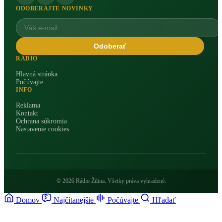
ODOBERAJTE NOVINKY
Odoberať
RÁDIO
Hlavná stránka
Počúvajte
INFO
Reklama
Kontakt
Ochrana súkromia
Nastavenie cookies
© 2026 Rádio Žilina. Všetky práva vyhradené.
Domov
Najčítanejšie
Počúvajte
Hľadať