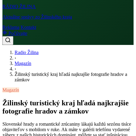
RÁDIO
ŽILINA
Aktuálne správy zo Žilinského kraja
Reklama
Kontakt
Počúvajte
Radio Žilina
›
Magazín
›
Žilinský turistický kraj hľadá najkrajšie fotografie hradov a
zámkov
Magazín
Žilinský turistický kraj hľadá najkrajšie
fotografie hradov a zámkov
Slovenské hrady a romantické zrúcaniny lákajú každú sezónu tisíce
objaviteľov s mobilom v ruke. Ak máte v galérii telefónu vydarené
zábery z našich historických dominánt, môžete sa stať inšpiráciou