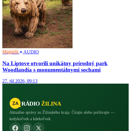
Magazín
AUDIO
Na Liptove otvorili unikátny prírodný park
Woodlandia s monumentálnymi sochami
27. júl 2026, 09:13
RÁDIO
ŽILINA
Aktuálne správy zo Žilinského kraja. Čítajte alebo počúvajte —
kedykoľvek a kdekoľvek.