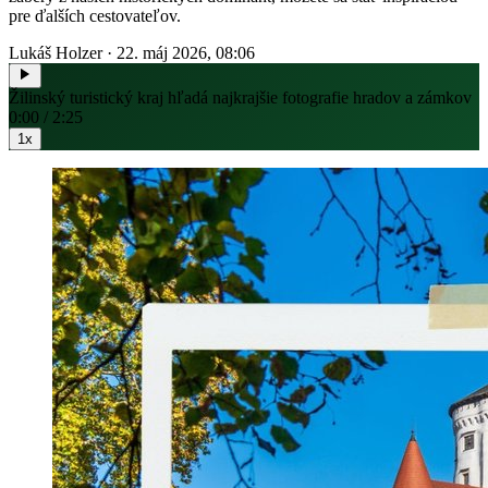
pre ďalších cestovateľov.
Lukáš Holzer
·
22. máj 2026, 08:06
Žilinský turistický kraj hľadá najkrajšie fotografie hradov a zámkov
0:00 / 2:25
1x