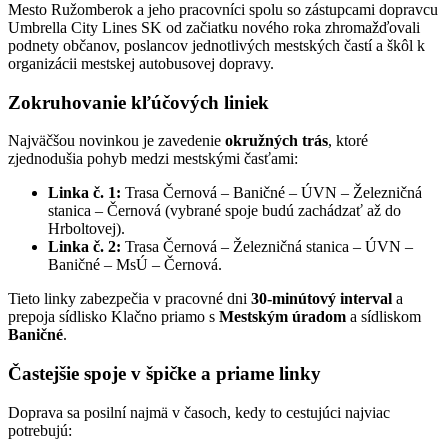
Mesto Ružomberok a jeho pracovníci spolu so zástupcami dopravcu
Umbrella City Lines SK od začiatku nového roka zhromažďovali
podnety občanov, poslancov jednotlivých mestských častí a škôl k
organizácii mestskej autobusovej dopravy.
Zokruhovanie kľúčových liniek
Najväčšou novinkou je zavedenie
okružných trás
, ktoré
zjednodušia pohyb medzi mestskými časťami:
Linka č. 1:
Trasa Černová – Baničné – ÚVN – Železničná
stanica – Černová (vybrané spoje budú zachádzať až do
Hrboltovej).
Linka č. 2:
Trasa Černová – Železničná stanica – ÚVN –
Baničné – MsÚ – Černová.
Tieto linky zabezpečia v pracovné dni
30-minútový interval
a
prepoja sídlisko Klačno priamo s
Mestským úradom
a sídliskom
Baničné
.
Častejšie spoje v špičke a priame linky
Doprava sa posilní najmä v časoch, kedy to cestujúci najviac
potrebujú: