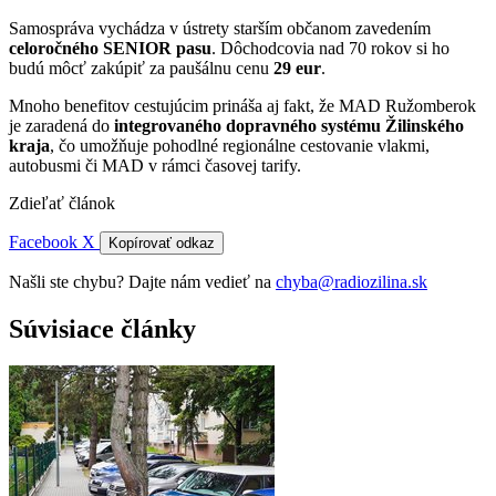
Samospráva vychádza v ústrety starším občanom zavedením
celoročného SENIOR pasu
. Dôchodcovia nad 70 rokov si ho
budú môcť zakúpiť za paušálnu cenu
29 eur
.
Mnoho benefitov cestujúcim prináša aj fakt, že MAD Ružomberok
je zaradená do
integrovaného dopravného systému Žilinského
kraja
, čo umožňuje pohodlné regionálne cestovanie vlakmi,
autobusmi či MAD v rámci časovej tarify.
Zdieľať článok
Facebook
X
Kopírovať odkaz
Našli ste chybu? Dajte nám vedieť na
chyba@radiozilina.sk
Súvisiace články