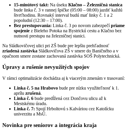
15-minútový takt:
Na úseku
Klačno – Železničná stanica
bude linka č. 3 v rannej špičke (05:00 – 08:00) jazdiť každú
štvrťhodinu. Rovnaký interval budú mať linky č. 1 a 2
popoludní (12:30 – 17:00).
Bez prestupovania:
Linka č. 3 po novom zabezpečí
priame
spojenie
z Bieleho Potoka na Bystrickú cestu a Klačno bez
nutnosti prestupu na železničnej stanici.
Na Sládkovičovej ulici pri ZŠ bude pre lepšiu prehľadnosť
zriadená zastávka
Sládkovičova ZŠ v smere do Baničného a v
opačnom smere zostane zachovaná zastávka SOŠ Polytechnická.
Úpravy a rušenie nevyužitých spojov
V rámci optimalizácie dochádza aj k viacerým zmenám v trasovaní:
Linka č. 5 na Hrabovo
bude pre nízku využiteľnosť k 1.
aprílu
zrušená
.
Linka č. 6
bude predĺžená cez Dončovu ulicu až k
Mestskému úradu.
Linka č. 7:
Spojí Hrboltovú s Kalváriou cez Katolícku
univerzitu a MsÚ.
Novinka pre seniorov a integrácia kraja