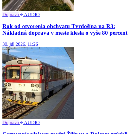
Doprava
AUDIO
Rok od otvorenia obchvatu Tvrdošína na R3:
Nákladná doprava v meste klesla o vyše 80 percent
30. júl 2026, 11:26
Doprava
AUDIO