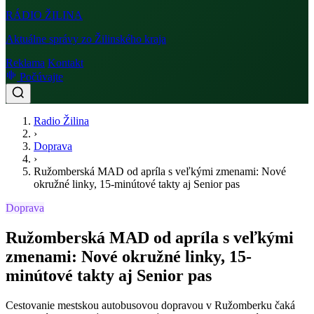
RÁDIO
ŽILINA
Aktuálne správy zo Žilinského kraja
Reklama
Kontakt
Počúvajte
Radio Žilina
›
Doprava
›
Ružomberská MAD od apríla s veľkými zmenami: Nové
okružné linky, 15-minútové takty aj Senior pas
Doprava
Ružomberská MAD od apríla s veľkými
zmenami: Nové okružné linky, 15-
minútové takty aj Senior pas
Cestovanie mestskou autobusovou dopravou v Ružomberku čaká