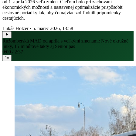
od 1. apríla 2026 veľa zmien. Cieľom bolo pri zachovaní
ekonomických možností a nastavenej optimalizácie prispôsobiť
cestovné poriadky tak, aby čo najviac zohľadnili pripomienky
cestujúcich.
Lukáš Holzer
·
5. marec 2026, 13:58
Ružomberská MAD od apríla s veľkými zmenami: Nové okružné
linky, 15-minútové takty aj Senior pas
0:00 / 2:37
1x