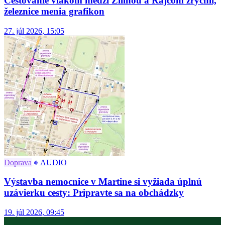
Cestovanie vlakom medzi Žilinou a Rajcom zrýchli,
železnice menia grafikon
27. júl 2026, 15:05
Doprava
AUDIO
Výstavba nemocnice v Martine si vyžiada úplnú
uzávierku cesty: Pripravte sa na obchádzky
19. júl 2026, 09:45