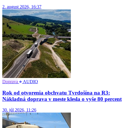
2. august 2026, 16:37
Doprava
AUDIO
Rok od otvorenia obchvatu Tvrdošína na R3:
Nákladná doprava v meste klesla o vyše 80 percent
30. júl 2026, 11:26