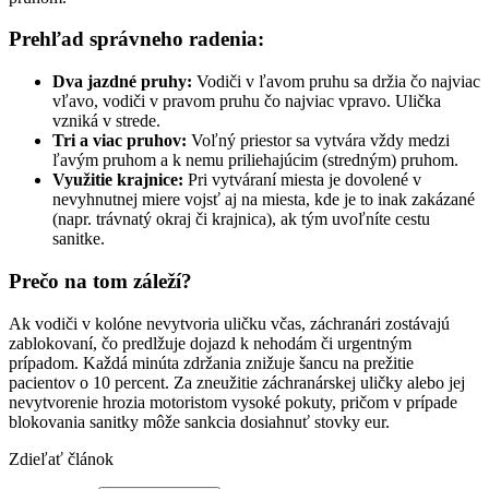
Prehľad správneho radenia:
Dva jazdné pruhy:
Vodiči v ľavom pruhu sa držia čo najviac
vľavo, vodiči v pravom pruhu čo najviac vpravo. Ulička
vzniká v strede.
Tri a viac pruhov:
Voľný priestor sa vytvára vždy medzi
ľavým pruhom a k nemu priliehajúcim (stredným) pruhom.
Využitie krajnice:
Pri vytváraní miesta je dovolené v
nevyhnutnej miere vojsť aj na miesta, kde je to inak zakázané
(napr. trávnatý okraj či krajnica), ak tým uvoľníte cestu
sanitke.
Prečo na tom záleží?
Ak vodiči v kolóne nevytvoria uličku včas, záchranári zostávajú
zablokovaní, čo predlžuje dojazd k nehodám či urgentným
prípadom. Každá minúta zdržania znižuje šancu na prežitie
pacientov o 10 percent. Za zneužitie záchranárskej uličky alebo jej
nevytvorenie hrozia motoristom vysoké pokuty, pričom v prípade
blokovania sanitky môže sankcia dosiahnuť stovky eur.
Zdieľať článok