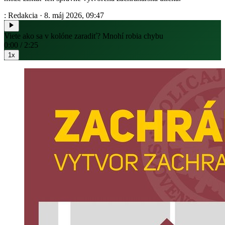
: Redakcia
·
8. máj 2026, 09:47
Viete ako sa v kolóne zaradiť? Mnohí robia chybu
0:00 / 2:25
1x