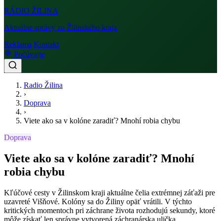
RÁDIO
ŽILINA
Aktuálne správy zo Žilinského kraja
Reklama
Kontakt
Počúvajte
Radio Žilina
›
Doprava
›
Viete ako sa v kolóne zaradiť? Mnohí robia chybu
Doprava
Viete ako sa v kolóne zaradiť? Mnohí
robia chybu
Kľúčové cesty v Žilinskom kraji aktuálne čelia extrémnej záťaži pre
uzavreté Višňové. Kolóny sa do Žiliny opäť vrátili. V týchto
kritických momentoch pri záchrane života rozhodujú sekundy, ktoré
môže získať len správne vytvorená záchranárska ulička.