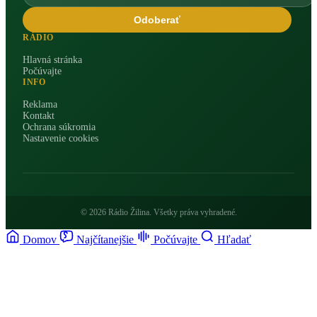
Odoberať
RÁDIO
Hlavná stránka
Počúvajte
INFO
Reklama
Kontakt
Ochrana súkromia
Nastavenie cookies
© 2026 Rádio Žilina. Všetky práva vyhradené.
Domov
Najčítanejšie
Počúvajte
Hľadať