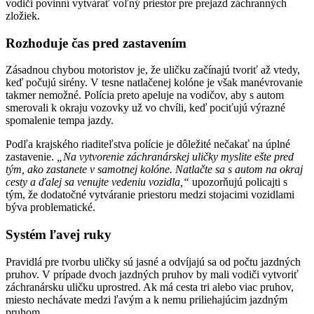
vodiči povinní vytvárať voľný priestor pre prejazd záchranných
zložiek.
Rozhoduje čas pred zastavením
Zásadnou chybou motoristov je, že uličku začínajú tvoriť až vtedy,
keď počujú sirény. V tesne natlačenej kolóne je však manévrovanie
takmer nemožné. Polícia preto apeluje na vodičov, aby s autom
smerovali k okraju vozovky už vo chvíli, keď pociťujú výrazné
spomalenie tempa jazdy.
Podľa krajského riaditeľstva polície je dôležité nečakať na úplné
zastavenie.
„Na vytvorenie záchranárskej uličky myslite ešte pred
tým, ako zastanete v samotnej kolóne. Natlačte sa s autom na okraj
cesty a ďalej sa venujte vedeniu vozidla,“
upozorňujú policajti s
tým, že dodatočné vytváranie priestoru medzi stojacimi vozidlami
býva problematické.
Systém ľavej ruky
Pravidlá pre tvorbu uličky sú jasné a odvíjajú sa od počtu jazdných
pruhov. V prípade dvoch jazdných pruhov by mali vodiči vytvoriť
záchranársku uličku uprostred. Ak má cesta tri alebo viac pruhov,
miesto nechávate medzi ľavým a k nemu priliehajúcim jazdným
pruhom.