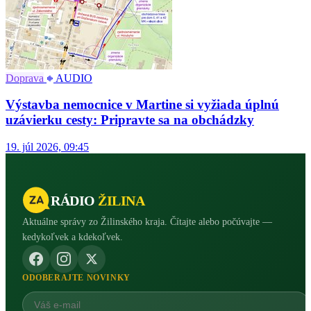
Doprava
AUDIO
Výstavba nemocnice v Martine si vyžiada úplnú
uzávierku cesty: Pripravte sa na obchádzky
19. júl 2026, 09:45
RÁDIO
ŽILINA
Aktuálne správy zo Žilinského kraja. Čítajte alebo počúvajte —
kedykoľvek a kdekoľvek.
ODOBERAJTE NOVINKY