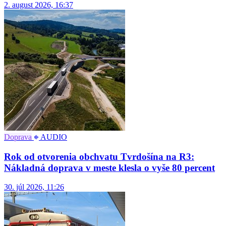
2. august 2026, 16:37
Doprava
AUDIO
Rok od otvorenia obchvatu Tvrdošína na R3:
Nákladná doprava v meste klesla o vyše 80 percent
30. júl 2026, 11:26