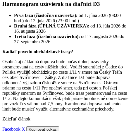
Harmonogram uzávierok na diaľnici D3
Prvá fáza (čiastočná uzávierka):
od 1. júna 2026 (08:00
hod.) do 12. júla 2026 (23:00 hod.)
Druhá fáza (ÚPLNÁ UZÁVIERKA):
od 13. júla 2026 do
16. augusta 2026
Tretia fáza (čiastočná uzávierka):
od 17. augusta 2026 do
27. septembra 2026
Kadiaľ povedú obchádzkové trasy?
Osobná aj nákladná doprava bude počas úplnej uzávierky
presmerovaná na cesty nižších tried. Vodiči smerujúci z Čadce do
Poľska využijú obchádzku po ceste 1/11 v smere na Český Tešín
cez obec Svrčinovec – Zátky. Z diaľnice D3 bude doprava
odklonená výjazdom číslo 45 v smere na Svrčinovec a Ostravu
priamo na cestu 1/11.Pre opačný smer, teda pri ceste z Poľskej
republiky smerom na Svrčinovec, bude trasa presmerovaná na cestu
1/12. Na tejto komunikácii však platí prísne hmotnostné obmedzenie
pre vozidlá s váhou nad 7,5 tony. Kamiónová doprava nad tento
limit bude musieť využiť alternatívne cezhraničné priechody.
Zdieľať článok
Facebook
X
Kopírovať odkaz