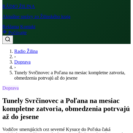
RÁDIO
ŽILINA
Aktuálne správy zo Žilinského kraja
Reklama
Kontakt
Počúvajte
Radio Žilina
›
Doprava
›
Tunely Svrčinovec a Poľana na mesiac kompletne zatvoria,
obmedzenia potrvajú až do jesene
Doprava
Tunely Svrčinovec a Poľana na mesiac
kompletne zatvoria, obmedzenia potrvajú
až do jesene
Vodičov smerujúcich cez severné Kysuce do Poľska čaká