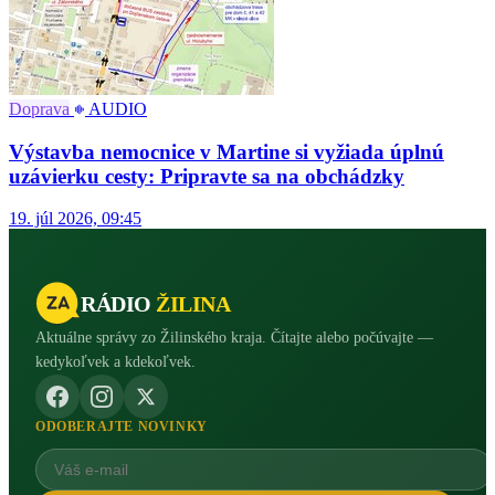
Doprava
AUDIO
Výstavba nemocnice v Martine si vyžiada úplnú
uzávierku cesty: Pripravte sa na obchádzky
19. júl 2026, 09:45
RÁDIO
ŽILINA
Aktuálne správy zo Žilinského kraja. Čítajte alebo počúvajte —
kedykoľvek a kdekoľvek.
ODOBERAJTE NOVINKY