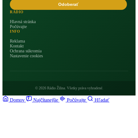
Odoberať
RÁDIO
Hlavná stránka
Počúvajte
INFO
Reklama
Kontakt
Ochrana súkromia
Nastavenie cookies
© 2026 Rádio Žilina. Všetky práva vyhradené.
Domov
Najčítanejšie
Počúvajte
Hľadať