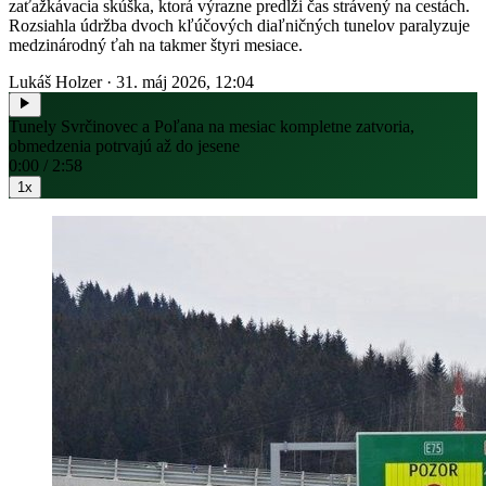
zaťažkávacia skúška, ktorá výrazne predĺži čas strávený na cestách.
Rozsiahla údržba dvoch kľúčových diaľničných tunelov paralyzuje
medzinárodný ťah na takmer štyri mesiace.
Lukáš Holzer
·
31. máj 2026, 12:04
Tunely Svrčinovec a Poľana na mesiac kompletne zatvoria,
obmedzenia potrvajú až do jesene
0:00 / 2:58
1x