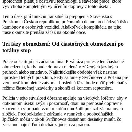
spoločnosť plánuje odstávku technológií a stavebné práce, ktoré
vyvrcholia kompletným vylúčením dopravy z tohto úseku.
Tento úsek plní funkciu tranzitného prepojenia Slovenska s
Poľskom a Českou republikou, pričom ním denne prechádzajú tisíce
kamiónov a osobných vozidiel. Akákoľvek komplikácia na tejto
trase okamžite prenáša záťaž na okolité obce.
Tri fázy obmedzení: Od čiastočných obmedzení po
totálny stop
Práce odštartujú na začiatku júna. Prvá fáza prinesie len čiastočné
obmedzenia, kedy bude doprava riadená v zúžených jazdných
pruhoch alebo striedavo. Najkritickejšie obdobie však nastane
uprostred letných prázdnin, kedy sa tunely Svrčinovec a Poľana pre
verejnosť kompletne zatvoria. Posledná fáza bude opäť prebiehať v
režime čiastočnej uzávierky a skončí až koncom septembra.
Polícia v tejto súvislosti dôrazne apeluje na všetkých šoférov, aby v
dotknutom úseku zvýšili pozornosť, dbali na prenosné dopravné
značenie a v prípade vzniku kolón umožnili prejazd záchranných
zložiek. Predpokladané zdržania v ranných a poobedňajších
špičkách môžu v okolí Svrčinovca dosiahnuť desiatky minút, čo
zasiahne najmä ľudí dochádzajúcich za prácou.